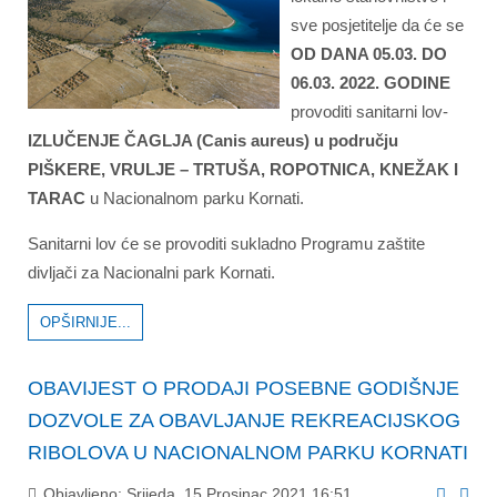
sve posjetitelje
da će se
OD DANA 05.03. DO
06.03. 2022. GODINE
provoditi sanitarni lov-
IZLUČENJE ČAGLJA (
Canis aureus)
u području
PIŠKERE, VRULJE – TRTUŠA, ROPOTNICA, KNEŽAK I
TARAC
u Nacionalnom parku Kornati.
Sanitarni lov će se provoditi sukladno Programu zaštite
divljači za Nacionalni park Kornati.
OPŠIRNIJE...
OBAVIJEST O PRODAJI POSEBNE GODIŠNJE
DOZVOLE ZA OBAVLJANJE REKREACIJSKOG
RIBOLOVA U NACIONALNOM PARKU KORNATI
Objavljeno: Srijeda, 15 Prosinac 2021 16:51