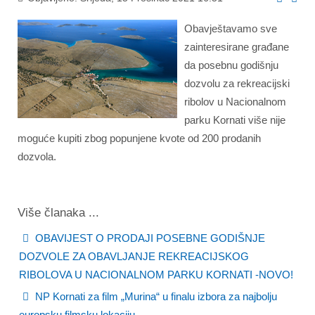
Obavještavamo sve
zainteresirane građane
da posebnu godišnju
dozvolu za rekreacijski
ribolov u Nacionalnom
parku Kornati više nije
moguće kupiti zbog popunjene kvote od 200 prodanih
dozvola.
Više članaka ...
OBAVIJEST O PRODAJI POSEBNE GODIŠNJE
DOZVOLE ZA OBAVLJANJE REKREACIJSKOG
RIBOLOVA U NACIONALNOM PARKU KORNATI -NOVO!
NP Kornati za film „Murina“ u finalu izbora za najbolju
europsku filmsku lokaciju