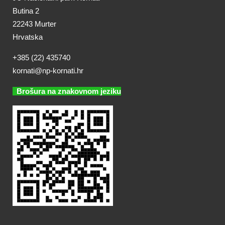
Butina 2
22243 Murter
Hrvatska
+385 (22) 435740
kornati@np-kornati.hr
Brošura na znakovnom jeziku