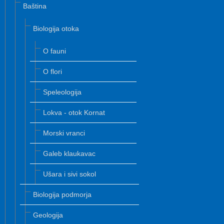
Baština
Biologija otoka
O fauni
O flori
Speleologija
Lokva - otok Kornat
Morski vranci
Galeb klaukavac
Ušara i sivi sokol
Biologija podmorja
Geologija