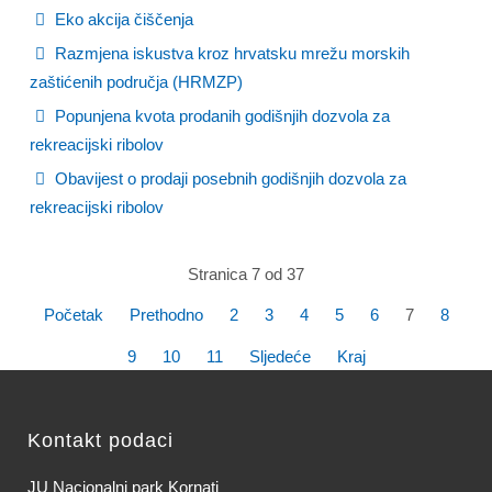
Eko akcija čiščenja
Razmjena iskustva kroz hrvatsku mrežu morskih
zaštićenih područja (HRMZP)
Popunjena kvota prodanih godišnjih dozvola za
rekreacijski ribolov
Obavijest o prodaji posebnih godišnjih dozvola za
rekreacijski ribolov
Stranica 7 od 37
Početak
Prethodno
2
3
4
5
6
7
8
9
10
11
Sljedeće
Kraj
Kontakt podaci
JU Nacionalni park Kornati