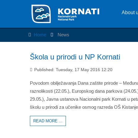
About 
Home
News
Škola u prirodi u NP Kornati
Published: Tuesday, 17 May 2016 12:20
Povodom obilježavanja Dana zaštite prirode – Međun
raznolikosti (22.05.), Europskog dana parkova (24.05.)
29.05.), Javna ustanova Nacionalni park Kornati u peta
školu u prirodi za učenike osmog razreda OŠ Kistanje
READ MORE ...