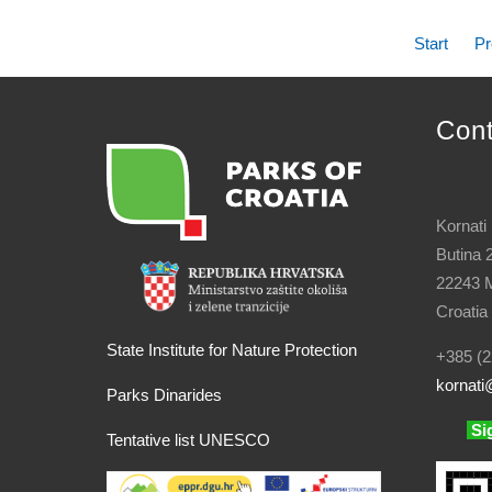
Start
Pr
Con
Kornati
Butina 
22243 M
Croatia
State Institute for Nature Protection
+385 (2
kornati
@
Parks Dinarides
Si
Tentative list UNESCO