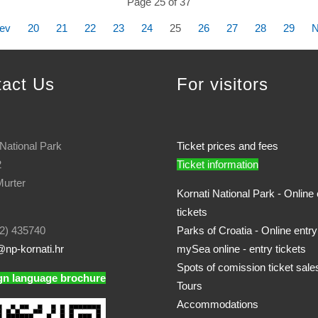
Page 25 of 37
ev
20
21
22
23
24
25
26
27
28
29
N
tact Us
For visitors
 National Park
Ticket prices and fees
2
Ticket information
urter
Kornati National Park - Online 
tickets
2) 435740
Parks of Croatia - Online entry
np-kornati.hr
mySea online - entry tickets
Spots of comission ticket sale
gn language brochure
Tours
Accommodations