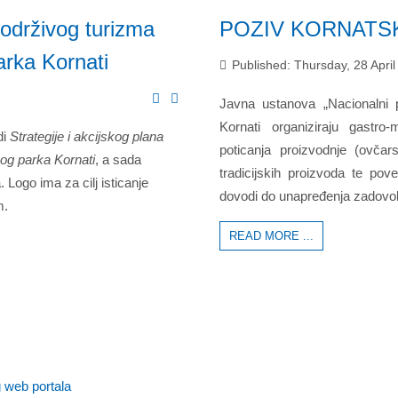
održivog turizma
POZIV KORNATS
arka Kornati
Published: Thursday, 28 Apri
Javna ustanova „Nacionalni p
Kornati organiziraju gastro-
di
Strategije i akcijskog plana
poticanja proizvodnje (ovčars
og parka Kornati
, a sada
tradicijskih proizvoda te po
. Logo ima za cilj isticanje
dovodi do unapređenja zadovoljs
m.
READ MORE ...
 web portala