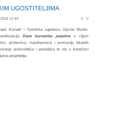
KIM UGOSTITELJIMA
l 2016 12:43
ark Kornati“ i Turistička zajednica Općine Murter-
manifestaciju
Dane kornatske janjetine
s ciljem
tvo, pčelarstvo, maslinarstvo) i promociju lokalnih
vezivanje proizvođača i ponuđača te sto u konačnici
tva posjetitelja.