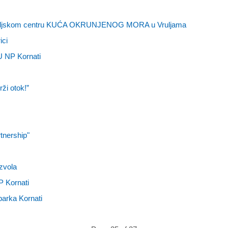
titeljskom centru KUĆA OKRUNJENOG MORA u Vruljama
ici
JU NP Kornati
ži otok!”
tnership"
zvola
P Kornati
parka Kornati