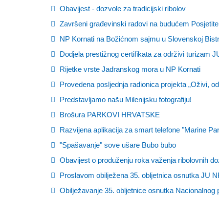
Obavijest - dozvole za tradicijski ribolov
Završeni građevinski radovi na budućem Posje
NP Kornati na Božićnom sajmu u Slovenskoj Bistr
Dodjela prestižnog certifikata za održivi turizam 
Rijetke vrste Jadranskog mora u NP Kornati
Provedena posljednja radionica projekta „Oživi, odr
Predstavljamo našu Milenijsku fotografiju!
Brošura PARKOVI HRVATSKE
Razvijena aplikacija za smart telefone "Marine Par
"Spašavanje" sove ušare Bubo bubo
Obavijest o produženju roka važenja ribolovnih do
Proslavom obilježena 35. obljetnica osnutka JU N
Obilježavanje 35. obljetnice osnutka Nacionalnog 