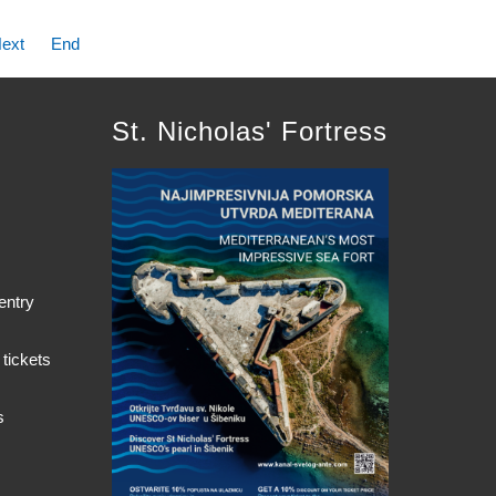
ext
End
St. Nicholas' Fortress
entry
 tickets
s