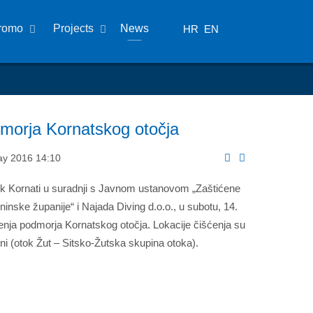
romo
Projects
News
HR
EN
dmorja Kornatskog otočja
ay 2016 14:10
k Kornati u suradnji s Javnom ustanovom „Zaštićene
ninske županije“ i Najada Diving d.o.o., u subotu, 14.
šćenja podmorja Kornatskog otočja. Lokacije čišćenja su
ni (otok Žut – Sitsko-Žutska skupina otoka).