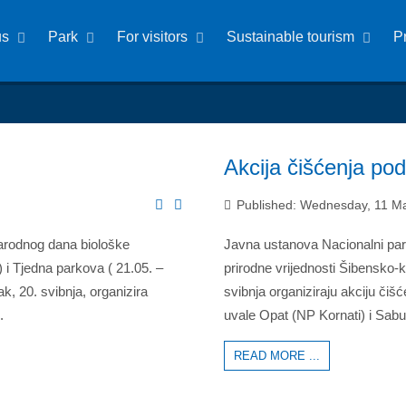
us
Park
For visitors
Sustainable tourism
P
Akcija čišćenja po
Published: Wednesday, 11 M
arodnog dana biološke
Javna ustanova Nacionalni par
 i Tjedna parkova ( 21.05. –
prirodne vrijednosti Šibensko-k
k, 20. svibnja, organizira
svibnja organiziraju akciju či
.
uvale Opat (NP Kornati) i Sabu
READ MORE ...