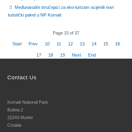
Međunarodni stručnjaci za eko-turizam ocijenili novi
turistički paket u NP Kornati
Page 15 of 37
Start
Prev
10
11
12
13
14
15
16
17
18
19
Next
End
Contact Us
Kornati National Park
Butina 2
22243 Murter
Croatia