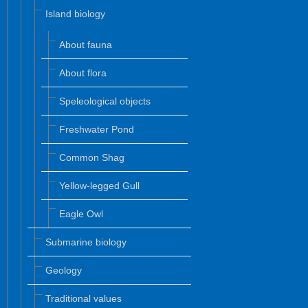
Island biology
About fauna
About flora
Speleological objects
Freshwater Pond
Common Shag
Yellow-legged Gull
Eagle Owl
Submarine biology
Geology
Traditional values