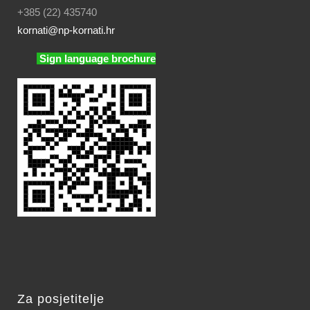
+385 (22) 435740
kornati
@np-kornati.hr
Sign language brochure
Za posjetitelje