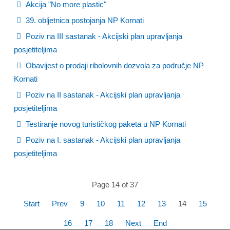
Akcija "No more plastic"
39. obljetnica postojanja NP Kornati
Poziv na III sastanak - Akcijski plan upravljanja
posjetiteljima
Obavijest o prodaji ribolovnih dozvola za područje NP
Kornati
Poziv na II sastanak - Akcijski plan upravljanja
posjetiteljima
Testiranje novog turističkog paketa u NP Kornati
Poziv na I. sastanak - Akcijski plan upravljanja
posjetiteljima
Page 14 of 37
Start
Prev
9
10
11
12
13
14
15
16
17
18
Next
End