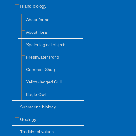
Island biology
About fauna
About flora
Speleological objects
Freshwater Pond
Common Shag
Yellow-legged Gull
Eagle Owl
Submarine biology
Geology
Traditional values