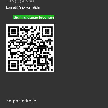
+385 (22) 435740
kornati
@np-kornati.hr
Sign language brochure
Za posjetitelje