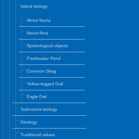
Island biology
About fauna
About flora
Speleological objects
Freshwater Pond
Common Shag
Yellow-legged Gull
Eagle Owl
Submarine biology
Geology
Traditional values