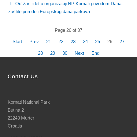
Održan izlet u organizaciji NP Kornati povodom Dana
zaštite prirode i Europskog dana parkova
Page 26 of 37
Start
Prev
21
22
23
24
25
26
27
28
29
30
Next
End
Contact Us
Kornati National Park
Butina 2
22243 Murter
Croatia