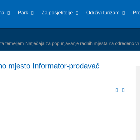
ma
Park
Za posjetitelje
Održivi turizam
Pr
ta temeljem Natječaja za popunjavanje radnih mjesta na određeno v
no mjesto Informator-prodavač