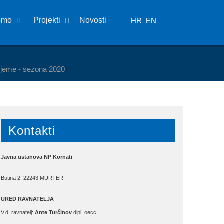
omo
Projekti
Novosti
HR
EN
rijeme - sezona 2020
Kontakti
Javna ustanova NP Kornati
Butina 2, 22243 MURTER
URED RAVNATELJA
V.d. ravnatelj:
Ante Turčinov
dipl. oecc