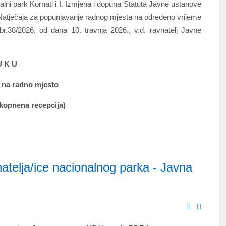
lni park Kornati i I. Izmjena i dopuna Statuta Javne ustanove
e Natječaja za popunjavanje radnog mjesta na određeno vrijeme
br
.
38/2026, od dana 10. travnja 2026., v.d. ravnatelj Javne
U K U
no mjesto
 recepcija)
atelja/ice nacionalnog parka - Javna