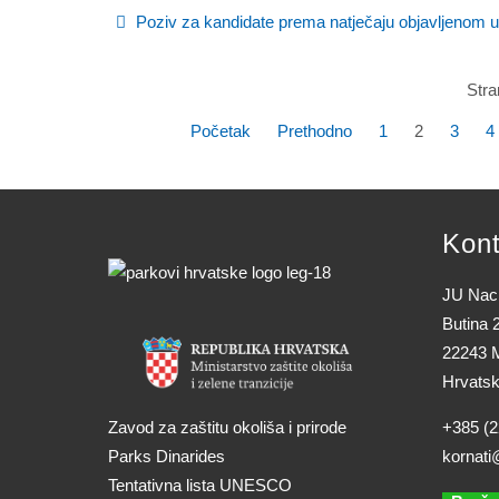
Poziv za kandidate prema natječaju objavljenom u
Stra
Početak
Prethodno
1
2
3
4
Kont
JU Naci
Butina 
22243 M
Hrvats
Zavod za zaštitu okoliša i prirode
+385 (2
Parks Dinarides
kornati
Tentativna lista UNESCO