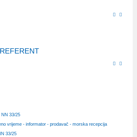
to REFERENT
u NN 33/25
o vrijeme - informator - prodavač - morska recepcija
 NN 33/25