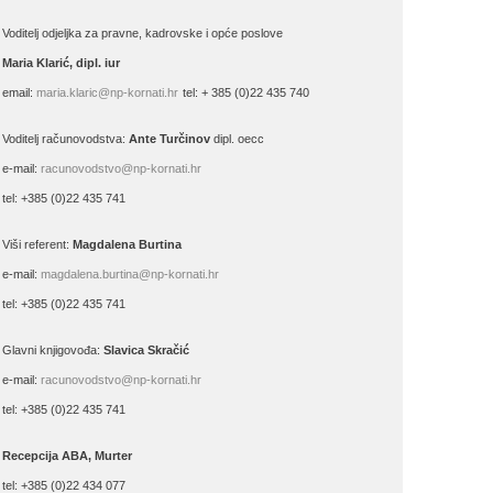
Voditelj odjeljka za pravne, kadrovske i opće poslove
Maria Klarić, dipl. iur
email:
maria.klaric@np-kornati.hr
tel: + 385 (0)22 435 740
Voditelj računovodstva:
Ante Turčinov
dipl. oecc
e-mail:
racunovodstvo@np-kornati.hr
tel: +385 (0)22 435 741
Viši referent:
Magdalena Burtina
e-mail:
magdalena.burtina@np-kornati.hr
tel: +385 (0)22 435 741
Glavni knjigovođa:
Slavica Skračić
e-mail:
racunovodstvo@np-kornati.hr
tel: +385 (0)22 435 741
Recepcija ABA, Murter
tel: +385 (0)22 434 077