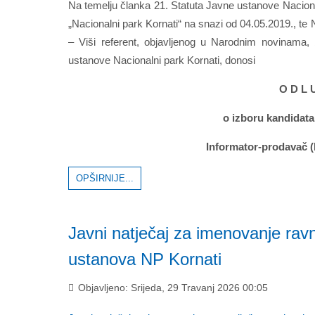
Na temelju članka 21. Statuta Javne ustanove Naciona
„Nacionalni park Kornati“ na snazi od 04.05.2019., t
– Viši referent, objavljenog u Narodnim novinama, 
ustanove Nacionalni park Kornati, donosi
O D L 
o izboru kandidata na rad
Informator-prodavač (kopnena
OPŠIRNIJE...
Javni natječaj za imenovanje ravn
ustanova NP Kornati
Objavljeno: Srijeda, 29 Travanj 2026 00:05