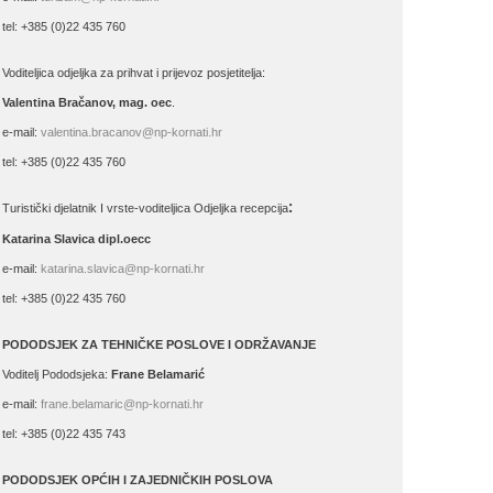
tel: +385 (0)22 435 760
Voditeljica odjeljka za prihvat i prijevoz posjetitelja:
Valentina Bračanov, mag. oec
.
e-mail:
valentina.bracanov@np-kornati.hr
tel: +385 (0)22 435 760
:
Turistički djelatnik I vrste-voditeljica Odjeljka recepcija
Katarina Slavica dipl.oecc
e-mail:
katarina.slavica@np-kornati.hr
tel: +385 (0)22 435 760
PODODSJEK ZA TEHNIČKE POSLOVE I ODRŽAVANJE
Voditelj Pododsjeka:
Frane Belamarić
e-mail:
frane.belamaric@np-kornati.hr
tel: +385 (0)22 435 743
PODODSJEK OPĆIH I ZAJEDNIČKIH POSLOVA