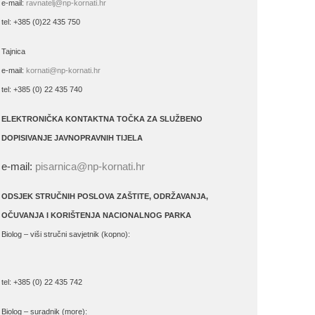
e-mail:
ravnatelj@np-kornati.hr
tel: +385 (0)22 435 750
Tajnica
e-mail:
kornati@np-kornati.hr
tel: +385 (0) 22 435 740
ELEKTRONIČKA KONTAKTNA TOČKA ZA SLUŽBENO
DOPISIVANJE JAVNOPRAVNIH TIJELA
e-mail:
pisarnica@np-kornati.hr
ODSJEK STRUČNIH POSLOVA ZAŠTITE, ODRŽAVANJA,
OČUVANJA I KORIŠTENJA NACIONALNOG PARKA
Biolog – viši stručni savjetnik (kopno):
tel: +385 (0) 22 435 742
Biolog – suradnik (more):