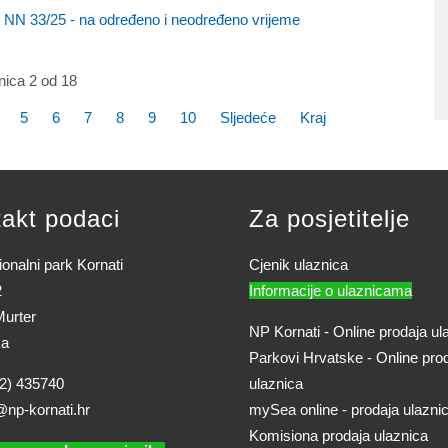
 NN 33/25 - na određeno i neodređeno vrijeme
nica 2 od 18
5
6
7
8
9
10
Sljedeće
Kraj
akt podaci
Za posjetitelje
onalni park Kornati
Cjenik ulaznica
2
Informacije o ulaznicama
urter
NP Kornati - Online prodaja ul
ka
Parkovi Hrvatske - Online pro
2) 435740
ulaznica
@np-kornati.hr
mySea online - prodaja ulazni
Komisiona prodaja ulaznica