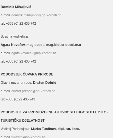
Dominik Mihaljević
e-mail:
dominik.mihaljevic@np-kornati.hr
tel: +385 (0) 22 435 742
Stručna voditeljica:
Agata Kovačev,
mag.oecol., mag.biol.et oecol.mar
e-mail:
agata.kovacev@np-kornati.hr
tel: +385 (0) 22 435 742
PODODSJEK ČUVARA PRIRODE
Glavni čuvar prirode:
Dražen Dobrić
e-mail:
cuvari-prirode@np-kornati.hr
tel: +385 (0)22 435 743
PODODSJEK ZA PROMIDŽBENE AKTIVNOSTI I UGOSTITELJSKO-
TURISTIČKU DJELATNOST
Voditelj Pododsjeka:
Marko Turčinov, dipl. tur. kom.
e-mail:
turizam@np-kornati.hr