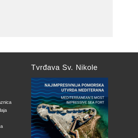
Tvrđava Sv. Nikole
aznica
daja
ca