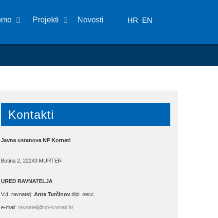
omo
Projekti
Novosti
HR
EN
Kontakti
Javna ustanova NP Kornati
Butina 2, 22243 MURTER
URED RAVNATELJA
V.d. ravnatelj:
Ante Turčinov
dipl. oecc
e-mail:
ravnatelj@np-kornati.hr