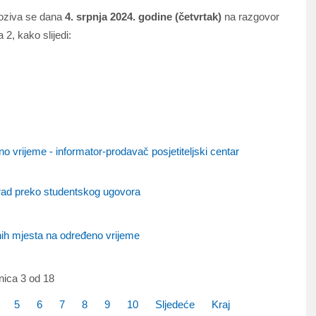
 poziva se dana
4. srpnja 2024. godine (četvrtak)
na razgovor
 2, kako slijedi:
 vrijeme - informator-prodavač posjetiteljski centar
 rad preko studentskog ugovora
nih mjesta na određeno vrijeme
nica 3 od 18
5
6
7
8
9
10
Sljedeće
Kraj