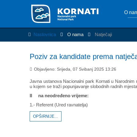
O na
Naslovnica
O nama
Natječaji
Poziv za kandidate prema natječ
Objavljeno: Srijeda, 07 Svibanj 2025 13:26
Javna ustanova Nacionalni park Kornati u Narodnim
u kojem se traži popunjavanje slobodnih radnih mjest
II na neodređeno vrijeme:
1.- Referent (Ured ravnatelja)
OPŠIRNIJE...