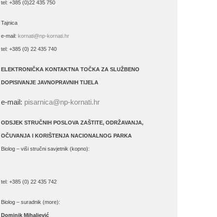
tel: +385 (0)22 435 750
Tajnica
e-mail:
kornati@np-kornati.hr
tel: +385 (0) 22 435 740
ELEKTRONIČKA KONTAKTNA TOČKA ZA SLUŽBENO
DOPISIVANJE JAVNOPRAVNIH TIJELA
e-mail:
pisarnica@np-kornati.hr
ODSJEK STRUČNIH POSLOVA ZAŠTITE, ODRŽAVANJA,
OČUVANJA I KORIŠTENJA NACIONALNOG PARKA
Biolog – viši stručni savjetnik (kopno):
tel: +385 (0) 22 435 742
Biolog – suradnik (more):
Dominik Mihaljević