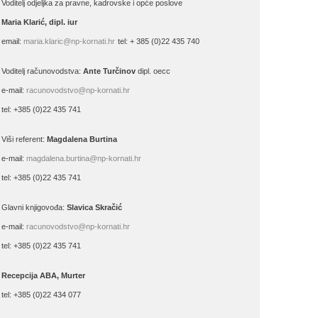
Voditelj odjeljka za pravne, kadrovske i opće poslove
Maria Klarić, dipl. iur
email:
maria.klaric@np-kornati.hr
tel: + 385 (0)22 435 740
Voditelj računovodstva:
Ante Turčinov
dipl. oecc
e-mail:
racunovodstvo@np-kornati.hr
tel: +385 (0)22 435 741
Viši referent:
Magdalena Burtina
e-mail:
magdalena.burtina@np-kornati.hr
tel: +385 (0)22 435 741
Glavni knjigovođa:
Slavica Skračić
e-mail:
racunovodstvo@np-kornati.hr
tel: +385 (0)22 435 741
Recepcija ABA, Murter
tel: +385 (0)22 434 077