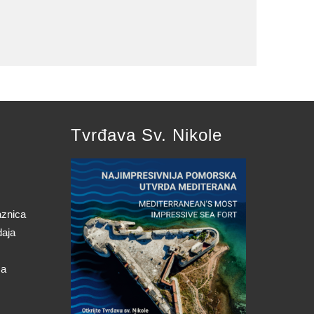
Tvrđava Sv. Nikole
aznica
daja
ca