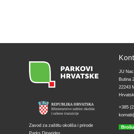
Kont
JU Naci
Butina 
22243 M
Hrvats
+385 (2
kornati
Zavod za zaštitu okoliša i prirode
Brošu
Parks Dinarides