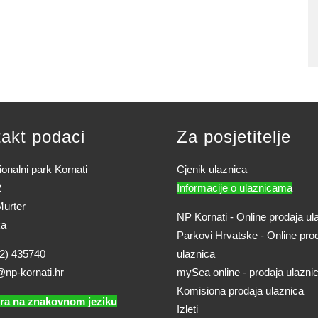
akt podaci
Za posjetitelje
onalni park Kornati
Cjenik ulaznica
2
Informacije o ulaznicama
urter
NP Kornati - Online prodaja ul
ka
Parkovi Hrvatske - Online pro
2) 435740
ulaznica
@np-kornati.hr
mySea online - prodaja ulazni
Komisiona prodaja ulaznica
ra na znakovnom jeziku
Izleti