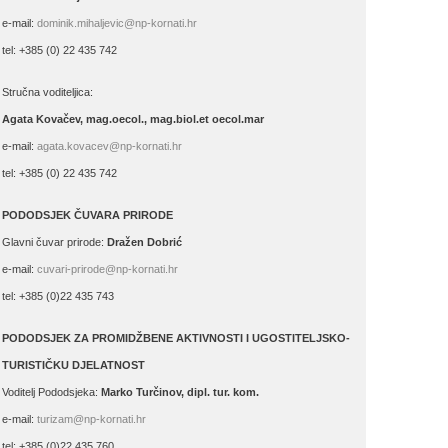
e-mail:
dominik.mihaljevic@np-kornati.hr
tel: +385 (0) 22 435 742
Stručna voditeljica:
Agata Kovačev,
mag.oecol., mag.biol.et oecol.mar
e-mail:
agata.kovacev@np-kornati.hr
tel: +385 (0) 22 435 742
PODODSJEK ČUVARA PRIRODE
Glavni čuvar prirode:
Dražen Dobrić
e-mail:
cuvari-prirode@np-kornati.hr
tel: +385 (0)22 435 743
PODODSJEK ZA PROMIDŽBENE AKTIVNOSTI I UGOSTITELJSKO-
TURISTIČKU DJELATNOST
Voditelj Pododsjeka:
Marko Turčinov, dipl. tur. kom.
e-mail:
turizam@np-kornati.hr
tel: +385 (0)22 435 760