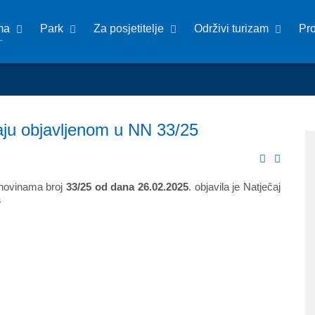
ma
Park
Za posjetitelje
Održivi turizam
Pr
aju objavljenom u NN 33/25
 novinama broj
33/25 od dana 26.02.2025
. objavila je Natječaj
a