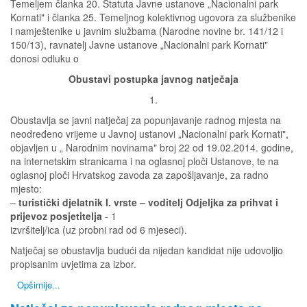
Temeljem članka 20. Statuta Javne ustanove „Nacionalni park
Kornati" i članka 25. Temeljnog kolektivnog ugovora za službenike
i namještenike u javnim službama (Narodne novine br. 141/12 i
150/13), ravnatelj Javne ustanove „Nacionalni park Kornati"
donosi odluku o
Obustavi postupka javnog natječaja
1.
Obustavlja se javni natječaj za popunjavanje radnog mjesta na
neodređeno vrijeme u Javnoj ustanovi „Nacionalni park Kornati",
objavljen u „ Narodnim novinama" broj 22 od 19.02.2014. godine,
na internetskim stranicama i na oglasnoj ploči Ustanove, te na
oglasnoj ploči Hrvatskog zavoda za zapošljavanje, za radno
mjesto:
–
turistički djelatnik I. vrste – voditelj Odjeljka za prihvat i
prijevoz posjetitelja
- 1
izvršitelj/ica (uz probni rad od 6 mjeseci).
Natječaj se obustavlja budući da nijedan kandidat nije udovoljio
propisanim uvjetima za izbor.
Opširnije...