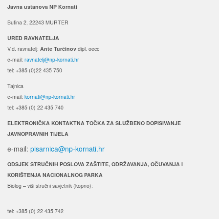
Javna ustanova NP Kornati
Butina 2, 22243 MURTER
URED RAVNATELJA
V.d. ravnatelj:
Ante Turčinov
dipl. oecc
e-mail:
ravnatelj@np-kornati.hr
tel: +385 (0)22 435 750
Tajnica
e-mail:
kornati@np-kornati.hr
tel: +385 (0) 22 435 740
ELEKTRONIČKA KONTAKTNA TOČKA ZA SLUŽBENO DOPISIVANJE
JAVNOPRAVNIH TIJELA
e-mail:
pisarnica@np-kornati.hr
ODSJEK STRUČNIH POSLOVA ZAŠTITE, ODRŽAVANJA, OČUVANJA I
KORIŠTENJA NACIONALNOG PARKA
Biolog – viši stručni savjetnik (kopno):
tel: +385 (0) 22 435 742