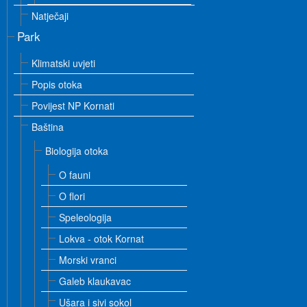
Natječaji
Park
Klimatski uvjeti
Popis otoka
Povijest NP Kornati
Baština
Biologija otoka
O fauni
O flori
Speleologija
Lokva - otok Kornat
Morski vranci
Galeb klaukavac
Ušara i sivi sokol