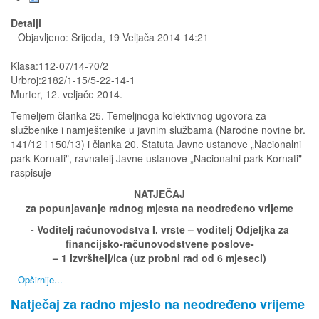
Detalji
Objavljeno: Srijeda, 19 Veljača 2014 14:21
Klasa:112-07/14-70/2
Urbroj:2182/1-15/5-22-14-1
Murter, 12. veljače 2014.
Temeljem članka 25. Temeljnoga kolektivnog ugovora za
službenike i namještenike u javnim službama (Narodne novine br.
141/12 i 150/13) i članka 20. Statuta Javne ustanove „Nacionalni
park Kornati", ravnatelj Javne ustanove „Nacionalni park Kornati"
raspisuje
NATJEČAJ
za popunjavanje radnog mjesta na neodređeno vrijeme
- Voditelj računovodstva I. vrste – voditelj Odjeljka za
financijsko-računovodstvene poslove-
– 1 izvršitelj/ica (uz probni rad od 6 mjeseci)
Opširnije...
Natječaj za radno mjesto na neodređeno vrijeme