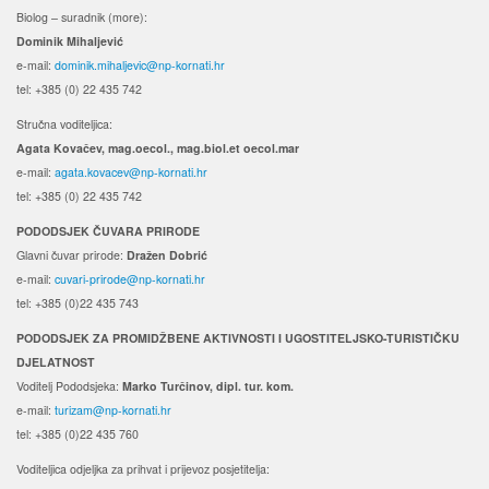
Biolog – suradnik (more):
Dominik Mihaljević
e-mail:
dominik.mihaljevic@np-kornati.hr
tel: +385 (0) 22 435 742
Stručna voditeljica:
Agata Kovačev,
mag.oecol., mag.biol.et oecol.mar
e-mail:
agata.kovacev@np-kornati.hr
tel: +385 (0) 22 435 742
PODODSJEK ČUVARA PRIRODE
Glavni čuvar prirode:
Dražen Dobrić
e-mail:
cuvari-prirode@np-kornati.hr
tel: +385 (0)22 435 743
PODODSJEK ZA PROMIDŽBENE AKTIVNOSTI I UGOSTITELJSKO-TURISTIČKU
DJELATNOST
Voditelj Pododsjeka:
Marko Turčinov, dipl. tur. kom.
e-mail:
turizam@np-kornati.hr
tel: +385 (0)22 435 760
Voditeljica odjeljka za prihvat i prijevoz posjetitelja: