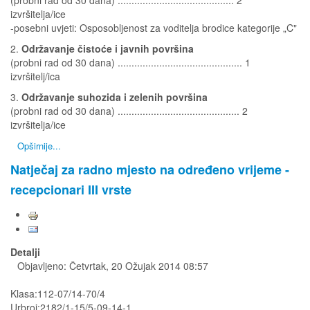
(probni rad od 30 dana) .......................................... 2
izvršitelja/ice
-posebni uvjeti: Osposobljenost za voditelja brodice kategorije „C"
2.
Održavanje čistoće i javnih površina
(probni rad od 30 dana) ............................................. 1
izvršitelj/ica
3.
Održavanje suhozida i zelenih površina
(probni rad od 30 dana) ............................................ 2
izvršitelja/ice
Opširnije...
Natječaj za radno mjesto na određeno vrijeme -
recepcionari III vrste
Detalji
Objavljeno: Četvrtak, 20 Ožujak 2014 08:57
Klasa:112-07/14-70/4
Urbroj:2182/1-15/5-09-14-1