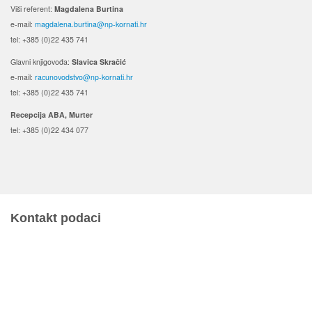
Viši referent:
Magdalena Burtina
e-mail:
magdalena.burtina@np-kornati.hr
tel: +385 (0)22 435 741
Glavni knjigovođa:
Slavica Skračić
e-mail:
racunovodstvo@np-kornati.hr
tel: +385 (0)22 435 741
Recepcija ABA, Murter
tel: +385 (0)22 434 077
Kontakt podaci
JU Nacionalni park Kornati
Butina 2
22243 Murter
Hrvatska
+385 (22) 435740