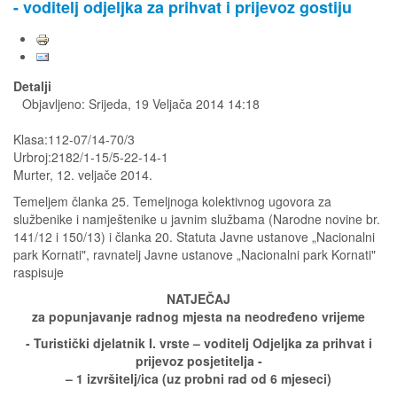
- voditelj odjeljka za prihvat i prijevoz gostiju
Detalji
Objavljeno: Srijeda, 19 Veljača 2014 14:18
Klasa:112-07/14-70/3
Urbroj:2182/1-15/5-22-14-1
Murter, 12. veljače 2014.
Temeljem članka 25. Temeljnoga kolektivnog ugovora za
službenike i namještenike u javnim službama (Narodne novine br.
141/12 i 150/13) i članka 20. Statuta Javne ustanove „Nacionalni
park Kornati", ravnatelj Javne ustanove „Nacionalni park Kornati"
raspisuje
NATJEČAJ
za popunjavanje radnog mjesta na neodređeno vrijeme
- Turistički djelatnik I. vrste – voditelj Odjeljka za prihvat i
prijevoz posjetitelja -
– 1 izvršitelj/ica (uz probni rad od 6 mjeseci)