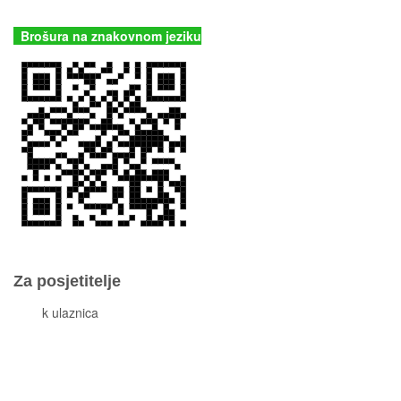
kornati@np-kornati.hr
Brošura na znakovnom jeziku
Za posjetitelje
Cjeni
k ulaznica
Komisiona prodaja ulaznica
Izleti
Smještaj
Korisne informacije