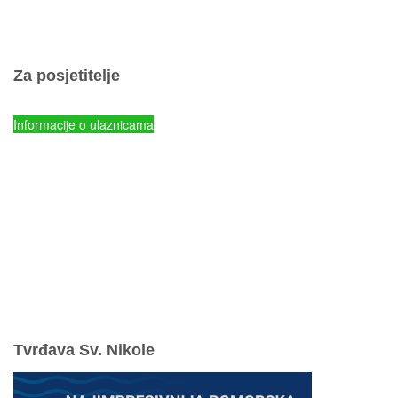
Pravila ponašanja
Popis otoka
Za posjetitelje
Cjenik ulaznica
Informacije o ulaznicama
NP Kornati - Online prodaja ulaznica
Parkovi Hrvatske - Online prodaja ulaznica
mySea online - prodaja ulaznica
Komisiona prodaja ulaznica
Izleti
Smještaj
Korisne informacije
Pravila ponašanja
Odgovorno uživajte u ljetovanju
Tvrđava Sv. Nikole