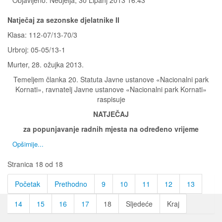
Natječaj za sezonske djelatnike II
Klasa: 112-07/13-70/3
Urbroj: 05-05/13-1
Murter, 28. ožujka 2013.
Temeljem članka 20. Statuta Javne ustanove «Nacionalni park
Kornati», ravnatelj Javne ustanove «Nacionalni park Kornati»
raspisuje
NATJEČAJ
za popunjavanje radnih mjesta na određeno vrijeme
Opširnije...
Stranica 18 od 18
Početak
Prethodno
9
10
11
12
13
14
15
16
17
18
Sljedeće
Kraj
Kontakti