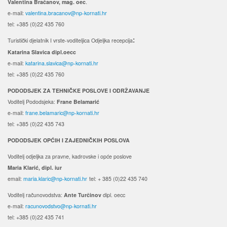
Valentina Bračanov, mag. oec
.
e-mail:
valentina.bracanov@np-kornati.hr
tel: +385 (0)22 435 760
Turistički djelatnik I vrste-voditeljica Odjeljka recepcija
:
Katarina Slavica dipl.oecc
e-mail:
katarina.slavica@np-kornati.hr
tel: +385 (0)22 435 760
PODODSJEK ZA TEHNIČKE POSLOVE I ODRŽAVANJE
Voditelj Pododsjeka:
Frane Belamarić
e-mail:
frane.belamaric@np-kornati.hr
tel: +385 (0)22 435 743
PODODSJEK OPĆIH I ZAJEDNIČKIH POSLOVA
Voditelj odjeljka za pravne, kadrovske i opće poslove
Maria Klarić, dipl. iur
email:
maria.klaric@np-kornati.hr
tel: + 385 (0)22 435 740
Voditelj računovodstva:
Ante Turčinov
dipl. oecc
e-mail:
racunovodstvo@np-kornati.hr
tel: +385 (0)22 435 741