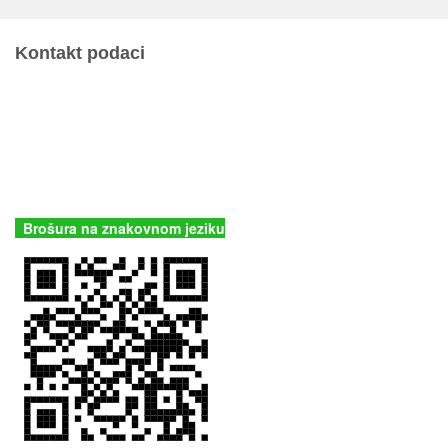
Kontakt podaci
JU Nacionalni park Kornati
Butina 2
22243 Murter
Hrvatska
+385 (22) 435740
kornati@np-kornati.hr
Brošura na znakovnom jeziku