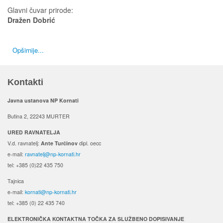
Glavni čuvar prirode:
Dražen Dobrić
Opširnije...
Kontakti
Javna ustanova NP Kornati
Butina 2, 22243 MURTER
URED RAVNATELJA
V.d. ravnatelj:
Ante Turčinov
dipl. oecc
e-mail:
ravnatelj@np-kornati.hr
tel: +385 (0)22 435 750
Tajnica
e-mail:
kornati@np-kornati.hr
tel: +385 (0) 22 435 740
ELEKTRONIČKA KONTAKTNA TOČKA ZA SLUŽBENO DOPISIVANJE