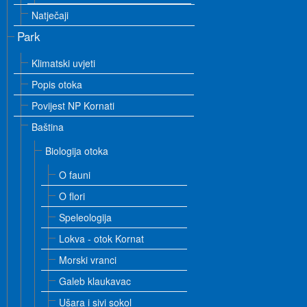
Natječaji
Park
Klimatski uvjeti
Popis otoka
Povijest NP Kornati
Baština
Biologija otoka
O fauni
O flori
Speleologija
Lokva - otok Kornat
Morski vranci
Galeb klaukavac
Ušara i sivi sokol