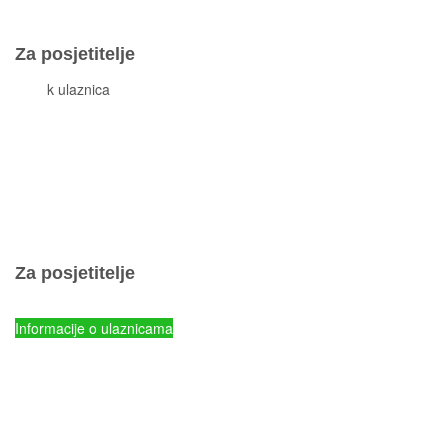
Za posjetitelje
Cjeni
k ulaznica
Komisiona prodaja ulaznica
Izleti
Smještaj
Korisne informacije
Pravila ponašanja
Popis otoka
Za posjetitelje
Cjenik ulaznica
Informacije o ulaznicama
NP Kornati - Online prodaja ulaznica
Parkovi Hrvatske - Online prodaja ulaznica
mySea online - prodaja ulaznica
Komisiona prodaja ulaznica
Izleti