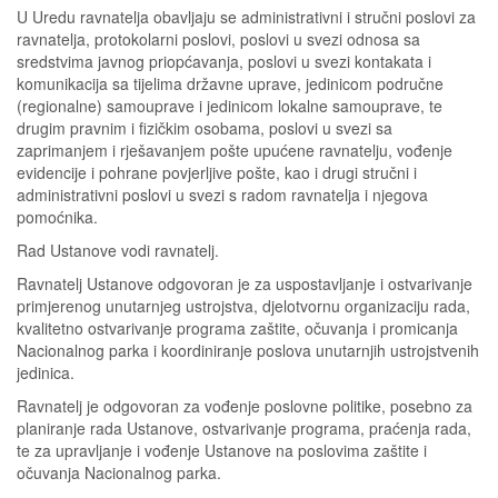
U Uredu ravnatelja obavljaju se administrativni i stručni poslovi za
ravnatelja, protokolarni poslovi, poslovi u svezi odnosa sa
sredstvima javnog priopćavanja, poslovi u svezi kontakata i
komunikacija sa tijelima državne uprave, jedinicom područne
(regionalne) samouprave i jedinicom lokalne samouprave, te
drugim pravnim i fizičkim osobama, poslovi u svezi sa
zaprimanjem i rješavanjem pošte upućene ravnatelju, vođenje
evidencije i pohrane povjerljive pošte, kao i drugi stručni i
administrativni poslovi u svezi s radom ravnatelja i njegova
pomoćnika.
Rad Ustanove vodi ravnatelj.
Ravnatelj Ustanove odgovoran je za uspostavljanje i ostvarivanje
primjerenog unutarnjeg ustrojstva, djelotvornu organizaciju rada,
kvalitetno ostvarivanje programa zaštite, očuvanja i promicanja
Nacionalnog parka i koordiniranje poslova unutarnjih ustrojstvenih
jedinica.
Ravnatelj je odgovoran za vođenje poslovne politike, posebno za
planiranje rada Ustanove, ostvarivanje programa, praćenja rada,
te za upravljanje i vođenje Ustanove na poslovima zaštite i
očuvanja Nacionalnog parka.