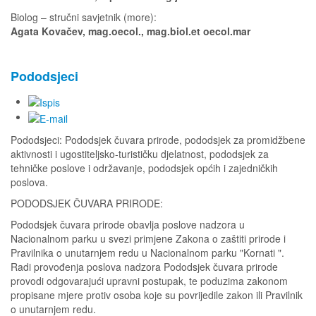
Biolog – stručni savjetnik (more):
Agata Kovačev, mag.oecol., mag.biol.et oecol.mar
Pododsjeci
Pododsjeci: Pododsjek čuvara prirode, pododsjek za promidžbene
aktivnosti i ugostiteljsko-turističku djelatnost, pododsjek za
tehničke poslove i održavanje, pododsjek općih i zajedničkih
poslova.
PODODSJEK ČUVARA PRIRODE:
Pododsjek čuvara prirode obavlja poslove nadzora u
Nacionalnom parku u svezi primjene Zakona o zaštiti prirode i
Pravilnika o unutarnjem redu u Nacionalnom parku "Kornati ".
Radi provođenja poslova nadzora Pododsjek čuvara prirode
provodi odgovarajući upravni postupak, te poduzima zakonom
propisane mjere protiv osoba koje su povrijedile zakon ili Pravilnik
o unutarnjem redu.