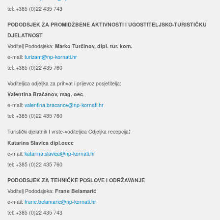
tel: +385 (0)22 435 743
PODODSJEK ZA PROMIDŽBENE AKTIVNOSTI I UGOSTITELJSKO-TURISTIČKU
DJELATNOST
Voditelj Pododsjeka:
Marko Turčinov, dipl. tur. kom.
e-mail:
turizam@np-kornati.hr
tel: +385 (0)22 435 760
Voditeljica odjeljka za prihvat i prijevoz posjetitelja:
Valentina Bračanov, mag. oec
.
e-mail:
valentina.bracanov@np-kornati.hr
tel: +385 (0)22 435 760
Turistički djelatnik I vrste-voditeljica Odjeljka recepcija
:
Katarina Slavica dipl.oecc
e-mail:
katarina.slavica@np-kornati.hr
tel: +385 (0)22 435 760
PODODSJEK ZA TEHNIČKE POSLOVE I ODRŽAVANJE
Voditelj Pododsjeka:
Frane Belamarić
e-mail:
frane.belamaric@np-kornati.hr
tel: +385 (0)22 435 743