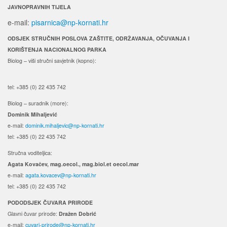
JAVNOPRAVNIH TIJELA
e-mail:
pisarnica@np-kornati.hr
ODSJEK STRUČNIH POSLOVA ZAŠTITE, ODRŽAVANJA, OČUVANJA I
KORIŠTENJA NACIONALNOG PARKA
Biolog – viši stručni savjetnik (kopno):
tel: +385 (0) 22 435 742
Biolog – suradnik (more):
Dominik Mihaljević
e-mail:
dominik.mihaljevic@np-kornati.hr
tel: +385 (0) 22 435 742
Stručna voditeljica:
Agata Kovačev,
mag.oecol., mag.biol.et oecol.mar
e-mail:
agata.kovacev@np-kornati.hr
tel: +385 (0) 22 435 742
PODODSJEK ČUVARA PRIRODE
Glavni čuvar prirode:
Dražen Dobrić
e-mail:
cuvari-prirode@np-kornati.hr