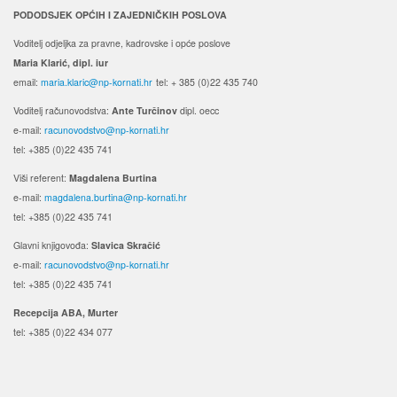
PODODSJEK OPĆIH I ZAJEDNIČKIH POSLOVA
Voditelj odjeljka za pravne, kadrovske i opće poslove
Maria Klarić, dipl. iur
email:
maria.klaric@np-kornati.hr
tel: + 385 (0)22 435 740
Voditelj računovodstva:
Ante Turčinov
dipl. oecc
e-mail:
racunovodstvo@np-kornati.hr
tel: +385 (0)22 435 741
Viši referent:
Magdalena Burtina
e-mail:
magdalena.burtina@np-kornati.hr
tel: +385 (0)22 435 741
Glavni knjigovođa:
Slavica Skračić
e-mail:
racunovodstvo@np-kornati.hr
tel: +385 (0)22 435 741
Recepcija ABA, Murter
tel: +385 (0)22 434 077