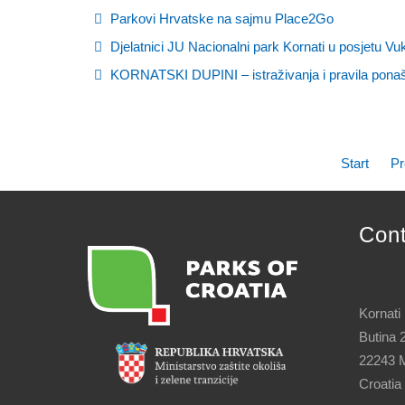
Parkovi Hrvatske na sajmu Place2Go
Djelatnici JU Nacionalni park Kornati u posjetu V
KORNATSKI DUPINI – istraživanja i pravila pona
Start
Pr
Con
Kornati
Butina 
22243 M
Croatia