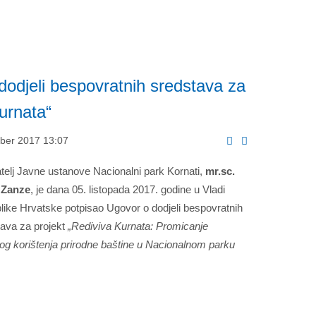
dodjeli bespovratnih sredstava za
urnata“
ober 2017 13:07
elj Javne ustanove Nacionalni park Kornati,
mr.sc.
 Zanze
, je dana 05. listopada 2017. godine u Vladi
ike Hrvatske potpisao Ugovor o dodjeli bespovratnih
tava za projekt
„Rediviva Kurnata: Promicanje
og korištenja prirodne baštine u Nacionalnom parku