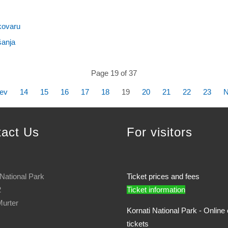
ukovaru
šanja
Page 19 of 37
ev
14
15
16
17
18
19
20
21
22
23
N
tact Us
For visitors
 National Park
Ticket prices and fees
2
Ticket information
urter
Kornati National Park - Online 
tickets