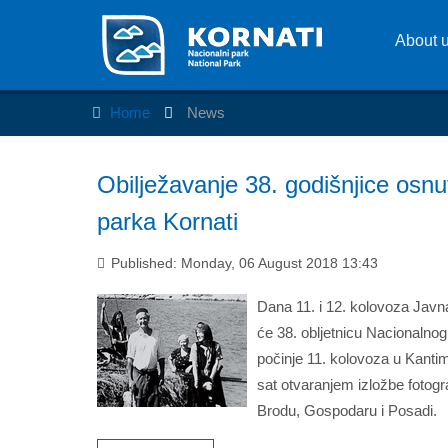
About 
Home
News
Obilježavanje 38. godišnjice osn
parka Kornati
Published: Monday, 06 August 2018 13:43
Dana 11. i 12. kolovoza Javna
će 38. obljetnicu Nacionalnog
počinje 11. kolovoza u Kantim
sat otvaranjem izložbe fotogr
Brodu, Gospodaru i Posadi.