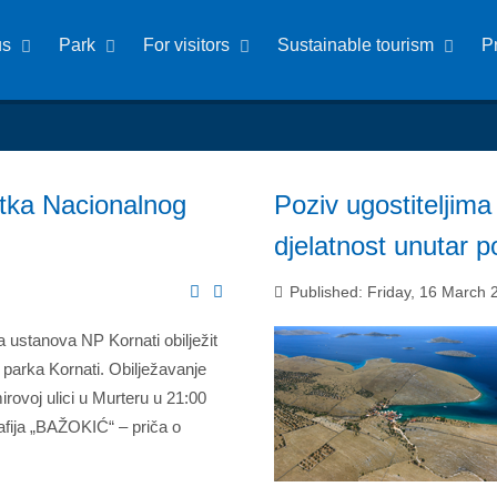
us
Park
For visitors
Sustainable tourism
P
utka Nacionalnog
Poziv ugostiteljima 
djelatnost unutar 
Published: Friday, 16 March 
 ustanova NP Kornati obilježit
 parka Kornati. Obilježavanje
irovoj ulici u Murteru u 21:00
afija „BAŽOKIĆ“ – priča o