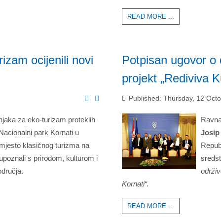
READ MORE ...
izam ocijenili novi
Potpisan ugovor o 
projekt „Rediviva K
Published: Thursday, 12 Oct
aka za eko-turizam proteklih
Ravnat
 Nacionalni park Kornati u
Josip
jesto klasičnog turizma na
Republ
upoznali s prirodom, kulturom i
sreds
odručja.
održiv
Kornati“.
READ MORE ...