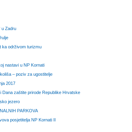
“ u Zadru
rulje
ut ka održivom turizmu
oj nastavi u NP Kornati
liša – poziv za ugostitelje
nja 2017
i Dana zaštite prirode Republike Hrvatske
sko jezero
NALNIH PARKOVA
vova posjetitelja NP Kornati II