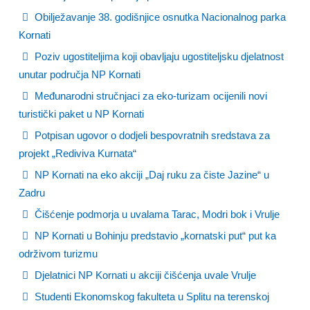
Obilježavanje 38. godišnjice osnutka Nacionalnog parka
Kornati
Poziv ugostiteljima koji obavljaju ugostiteljsku djelatnost
unutar područja NP Kornati
Međunarodni stručnjaci za eko-turizam ocijenili novi
turistički paket u NP Kornati
Potpisan ugovor o dodjeli bespovratnih sredstava za
projekt „Rediviva Kurnata“
NP Kornati na eko akciji „Daj ruku za čiste Jazine“ u
Zadru
Čišćenje podmorja u uvalama Tarac, Modri bok i Vrulje
NP Kornati u Bohinju predstavio „kornatski put“ put ka
održivom turizmu
Djelatnici NP Kornati u akciji čišćenja uvale Vrulje
Studenti Ekonomskog fakulteta u Splitu na terenskoj