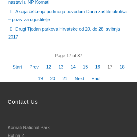
nastavi u NP Kornati
Akcija čišćenja podmorja povodom Dana zaštite okoliša
– poziv za ugostitelje
Drugi Tjedan parkova Hrvatske od 20. do 28. svibnja
2017
Page 17 of 37
Start
Prev
12
13
14
15
16
17
18
19
20
21
Next
End
Contact Us
Kornati National Park
Butina 2