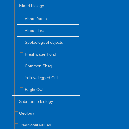
Island biology
About fauna
About flora
Speleological objects
Freshwater Pond
Common Shag
Yellow-legged Gull
Eagle Owl
Submarine biology
Geology
Traditional values