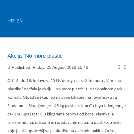
HR
EN
Akcija "No more plastic"
Published: Friday, 23 August 2019 10:49
Od 15. do 18. kolovoza 2019. udruga za zaštitu mora „More bez
plastike“ održala je akciju „No more plastic“ u Nacionalnom parku
Kornati. Otpad se skupljao na dvije lokacije, na Tovarnjaku i u
Šipnatama. Skupljeno je 145 kg plastike, između toga izdvojeno je
čak 150 upaljača i 3,3 kilograma čepova od boca. Plastika je
selekcionirana, održano je i predavanje na temu plastike, a neka
koja je bila upotrebljiva je iskorištena za izradu nakita. Za kraj