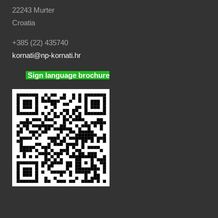
22243 Murter
Croatia
+385 (22) 435740
kornati
@np-kornati.hr
Sign language brochure