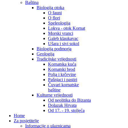
Baština
Biologija otoka
O fauni
O flori
Speleologija
Lokva - otok Kornat
Morski vranci
Galeb klaukavac
Ušara i sivi sokol
Biologija podmorja
Geologija
Tradicijske vrijednosti
Kornatska kuća
Kornatski brod
Polja i krčevine
Pašnjaci i pastiri
Čuvari kornatske
baštine
Kulturne vrijednosti
Od neolitika do Bizanta
Dolazak Hrvata
Od 17. - 19. stoljeća
Home
Za posjetitelje
Informacije o ulaznicama