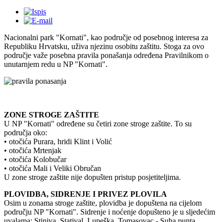
Nacionalni park "Kornati", kao područje od posebnog interesa za
Republiku Hrvatsku, uživa njezinu osobitu zaštitu. Stoga za ovo
područje važe posebna pravila ponašanja određena Pravilnikom o
unutarnjem redu u NP "Kornati".
ZONE STROGE ZAŠTITE
U NP "Kornati" određene su četiri zone stroge zaštite. To su
područja oko:
• otočića Purara, hridi Klint i Volić
• otočića Mrtenjak
• otočića Kolobučar
• otočića Mali i Veliki Obručan
U zone stroge zaštite nije dopušten pristup posjetiteljima.
PLOVIDBA, SIDRENJE I PRIVEZ PLOVILA
Osim u zonama stroge zaštite, plovidba je dopuštena na cijelom
području NP "Kornati". Sidrenje i noćenje dopušteno je u sljedećim
uvalama: Stiniva, Statival, Lupeška, Tomasovac - Suha punta,