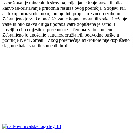
iskorištavanje mineralnih sirovina, mijenjanje krajobraza, ili bilo
kakvo iskorištavanje prirodnih resursa ovog područja. Strojevi i/ili
alati koji proizvode buku, moraju biti propisno zvučno izolirani.
Zabranjeno je svako onečišćavanje kopna, mora, ili zraka. Loženje
vatre ili bilo kakva druga uporaba vatre dopuštena je samo u
naseljima i na mjestima posebno označenima za tu namjenu.
Zabranjeno je unošenje vatrenog oružja i/ili podvodne puške u
područje NP "Kornati". Zbog poremećaja mikroflore nije dopušteno
slaganje balansiranih kamenih hrpi.