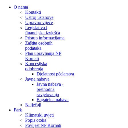
O nama
Kontakti
Ustroj ustanove
Upravno vijeće
Legislativa i
financijska izvješća
Pristup informacijama
Zaštita osobnih
podataka
Plan upravljanja NP
Kornati
Koncesijska
odobrenja
Djelatnost pčelarstva
Javna nabava
Javna nabava -
prethodna
savjetovanja
Bagatelna nabava
Natječaji
Park
Klimatski uvjeti
Popis otoka
Povijest NP Kornati