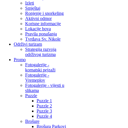
Izleti
Smještaj
Ronjenje i snorkeling
Aktivni odmor
Korisne informacije
Lokacije bova
Pravila ponašanja
Tvrđava Sv. Nikole
Održivi turizam
Strategija razvoja
održivog turizma
Promo
Fotogalerije -
kornatski pejzaži
Fotogalerije -
Vremeplov
Fotogalerije - vijesti u
slikama
Puzzle
Puzzle 1
Puzzle 2
Puzzle 3
Puzzle 4
Brošure
Brošura Parkovi