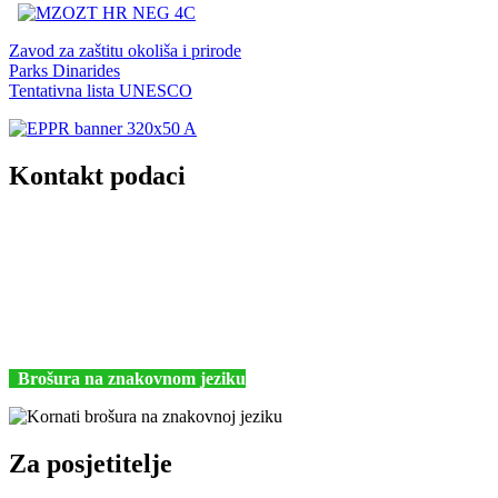
Zavod za zaštitu okoliša i prirode
Parks Dinarides
Tentativna lista UNESCO
Kontakt podaci
JU Nacionalni park Kornati
Butina 2
22243 Murter
Hrvatska
+385 (22) 435740
kornati@np-kornati.hr
Brošura na znakovnom jeziku
Za posjetitelje