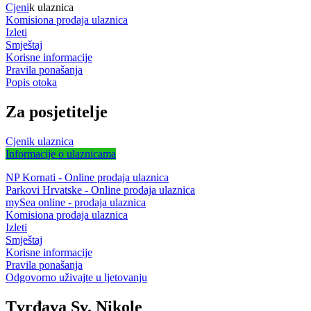
Cjeni
k ulaznica
Komisiona prodaja ulaznica
Izleti
Smještaj
Korisne informacije
Pravila ponašanja
Popis otoka
Za posjetitelje
Cjenik ulaznica
Informacije o ulaznicama
NP Kornati - Online prodaja ulaznica
Parkovi Hrvatske - Online prodaja ulaznica
mySea online - prodaja ulaznica
Komisiona prodaja ulaznica
Izleti
Smještaj
Korisne informacije
Pravila ponašanja
Odgovorno uživajte u ljetovanju
Tvrđava Sv. Nikole