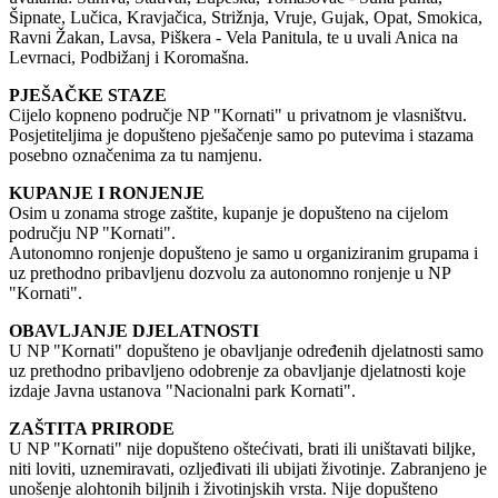
Šipnate, Lučica, Kravjačica, Strižnja, Vruje, Gujak, Opat, Smokica,
Ravni Žakan, Lavsa, Piškera - Vela Panitula, te u uvali Anica na
Levrnaci, Podbižanj i Koromašna.
PJEŠAČKE STAZE
Cijelo kopneno područje NP "Kornati" u privatnom je vlasništvu.
Posjetiteljima je dopušteno pješačenje samo po putevima i stazama
posebno označenima za tu namjenu.
KUPANJE I RONJENJE
Osim u zonama stroge zaštite, kupanje je dopušteno na cijelom
području NP "Kornati".
Autonomno ronjenje dopušteno je samo u organiziranim grupama i
uz prethodno pribavljenu dozvolu za autonomno ronjenje u NP
"Kornati".
OBAVLJANJE DJELATNOSTI
U NP "Kornati" dopušteno je obavljanje određenih djelatnosti samo
uz prethodno pribavljeno odobrenje za obavljanje djelatnosti koje
izdaje Javna ustanova "Nacionalni park Kornati".
ZAŠTITA PRIRODE
U NP "Kornati" nije dopušteno oštećivati, brati ili uništavati biljke,
niti loviti, uznemiravati, ozljeđivati ili ubijati životinje. Zabranjeno je
unošenje alohtonih biljnih i životinjskih vrsta. Nije dopušteno