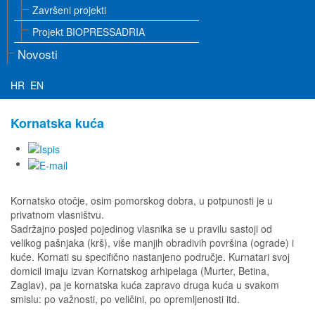
Završeni projekti
Projekt BIOPRESSADRIA
Novosti
HR
EN
Kornatska kuća
Kornatsko otočje, osim pomorskog dobra, u potpunosti je u
privatnom vlasništvu.
Sadržajno posjed pojedinog vlasnika se u pravilu sastoji od
velikog pašnjaka (krš), više manjih obradivih površina (ograde) i
kuće. Kornati su specifično nastanjeno područje. Kurnatari svoj
domicil imaju izvan Kornatskog arhipelaga (Murter, Betina,
Zaglav), pa je kornatska kuća zapravo druga kuća u svakom
smislu: po važnosti, po veličini, po opremljenosti itd.