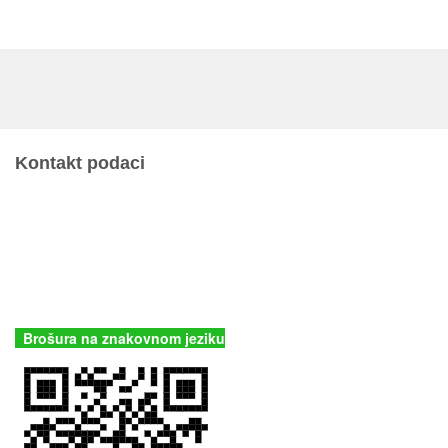
Kontakt podaci
JU Nacionalni park Kornati
Butina 2
22243 Murter
Hrvatska
+385 (22) 435740
kornati@np-kornati.hr
Brošura na znakovnom jeziku