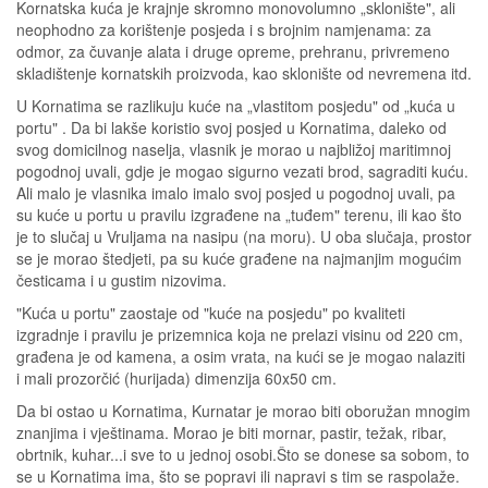
Kornatska kuća je krajnje skromno monovolumno „sklonište", ali
neophodno za korištenje posjeda i s brojnim namjenama: za
odmor, za čuvanje alata i druge opreme, prehranu, privremeno
skladištenje kornatskih proizvoda, kao sklonište od nevremena itd.
U Kornatima se razlikuju kuće na „vlastitom posjedu" od „kuća u
portu" . Da bi lakše koristio svoj posjed u Kornatima, daleko od
svog domicilnog naselja, vlasnik je morao u najbližoj maritimnoj
pogodnoj uvali, gdje je mogao sigurno vezati brod, sagraditi kuću.
Ali malo je vlasnika imalo imalo svoj posjed u pogodnoj uvali, pa
su kuće u portu u pravilu izgrađene na „tuđem" terenu, ili kao što
je to slučaj u Vruljama na nasipu (na moru). U oba slučaja, prostor
se je morao štedjeti, pa su kuće građene na najmanjim mogućim
česticama i u gustim nizovima.
"Kuća u portu" zaostaje od "kuće na posjedu" po kvaliteti
izgradnje i pravilu je prizemnica koja ne prelazi visinu od 220 cm,
građena je od kamena, a osim vrata, na kući se je mogao nalaziti
i mali prozorčić (hurijada) dimenzija 60x50 cm.
Da bi ostao u Kornatima, Kurnatar je morao biti oboružan mnogim
znanjima i vještinama. Morao je biti mornar, pastir, težak, ribar,
obrtnik, kuhar...i sve to u jednoj osobi.Što se donese sa sobom, to
se u Kornatima ima, što se popravi ili napravi s tim se raspolaže.