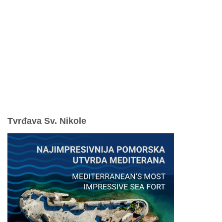
NP Kornati - Online prodaja ulaznica
Parkovi Hrvatske - Online prodaja ulaznica
mySea online - prodaja ulaznica
Komisiona prodaja ulaznica
Izleti
Smještaj
Korisne informacije
Pravila ponašanja
Odgovorno uživajte u ljetovanju
Tvrđava Sv. Nikole