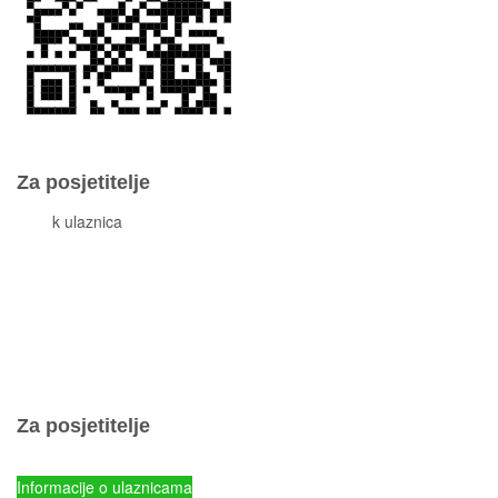
Za posjetitelje
Cjeni
k ulaznica
Komisiona prodaja ulaznica
Izleti
Smještaj
Korisne informacije
Pravila ponašanja
Popis otoka
Za posjetitelje
Cjenik ulaznica
Informacije o ulaznicama