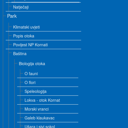
Natječaji
Park
Klimatski uvjeti
Popis otoka
Povijest NP Kornati
Baština
Biologija otoka
O fauni
O flori
Speleologija
Lokva - otok Kornat
Morski vranci
Galeb klaukavac
Ušara i sivi sokol