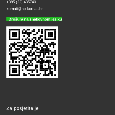
+385 (22) 435740
kornati@np-kornati.hr
Brošura na znakovnom jeziku
Za posjetitelje