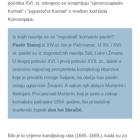
početka XVI. st. odvojeno se iznajmljuju "sjeverozapadni
Kornati" i "jugoistočni Kornati" s međom kod brda
Komornjaka.
Iz kojih naselja se se "regrutirali" kornatski pastiri?
Pastir Stanoj
iz XIV.st. bio je Pašmanac. U XV. i XVI.
st. pastiri su iz dugootočnih naselja Sali, Luke i Žmana.
U drugoj polovici XVI. i prvoj polovici XVII. st., dakle u
vremenu najvećeg prosperiteta kornatskog ribarstva
koje je privuklo mnoge Saljane, na otočju kao pastiri
ostaju uglavnom Žmanci. A nakon njih dolaze Murterini i
Betinjani. Prvi poznati Murterin, koji je uzeo u zakup
kornatske pašnjake 1654. godine, bio je tadašnji
murterski župnik
don Ive Skračić.
Bilo je to vrijeme kandijskog rata (1645.-1669.), kada su za