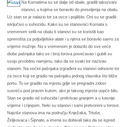
Na Kornatima su se dalje od obale, gradili takozvani
stanovi, u kojima se boravilo do preseljenja na obalu.
Uz stan se je nalazio tor za ovce i pojilište. Oni su se gradili
isključivo u suhozidu. Kako su se stanovnici Kornata s
vremenom selili na obalu ti stanovi su se koristili kao
spremišta za poljodjelske alate i u njima se boravilo samo za
vrijeme mužnje. No s vremenom je dolazilo do sve veće
diobe pašnjaka tako se i broj torova povećavao i gubili su
svoju prvobitnu namjenu, tako da se svaki tor nazivao
stanom. Na većini pašnjaka izgrađeni su stanovi odnosno tor
za ovce koji se gradio na pašnjaku jednog vlasnika što bliže
portu. To se gradilo na mjestu gdje se pregradni zidovi
susreću pod pravim kutom, ako je takvog mjesta uopće bilo.
Stan se gradio od suhozida i prekrivao granjem a u kasnije
vrijeme i crijepom. Neki su stanovi i sami pretvoreni u torove.
Najviše stanova ima na području Knježaka, Trtuše,
Željkovaca i Šipnate, a imena su dobivali tako da se ispred