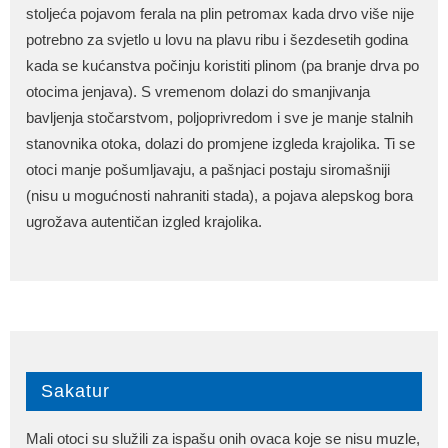
stoljeća pojavom ferala na plin petromax kada drvo više nije
potrebno za svjetlo u lovu na plavu ribu i šezdesetih godina
kada se kućanstva počinju koristiti plinom (pa branje drva po
otocima jenjava). S vremenom dolazi do smanjivanja
bavljenja stočarstvom, poljoprivredom i sve je manje stalnih
stanovnika otoka, dolazi do promjene izgleda krajolika. Ti se
otoci manje pošumljavaju, a pašnjaci postaju siromašniji
(nisu u mogućnosti nahraniti stada), a pojava alepskog bora
ugrožava autentičan izgled krajolika.
Sakatur
Mali otoci su služili za ispašu onih ovaca koje se nisu muzle,