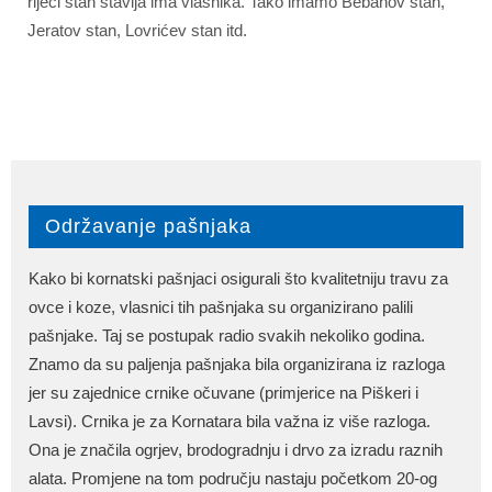
riječi stan stavlja ima vlasnika. Tako imamo Bebanov stan,
Jeratov stan, Lovrićev stan itd.
Održavanje pašnjaka
Kako bi kornatski pašnjaci osigurali što kvalitetniju travu za
ovce i koze, vlasnici tih pašnjaka su organizirano palili
pašnjake. Taj se postupak radio svakih nekoliko godina.
Znamo da su paljenja pašnjaka bila organizirana iz razloga
jer su zajednice crnike očuvane (primjerice na Piškeri i
Lavsi). Crnika je za Kornatara bila važna iz više razloga.
Ona je značila ogrjev, brodogradnju i drvo za izradu raznih
alata. Promjene na tom području nastaju početkom 20-og