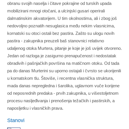
obranu svojih naselja i čitave pokrajine od turskih upada
mobilizirani mnogi otočani, a ulcinjski gusari operirali
dalmatinskim akvatorijem. U tim okolnostima, ali i zbog još
nedovoljno poznatih nesuglasica među nekim vlasnicima,
kornatski su otoci ostali bez pastira. Zašto su ulogu novih
pastira - zakupnika preuzeli baš stanovnici relativno
udaljenog otoka Murtera, pitanje je koje je još uvijek otvoreno.
Jedan od razloga je zasigurno prenapučenost i nedostatak
obradivih i pašnjačkih površina na matičnom otoku. Od tada
pa do danas Murterini su uporno ostajali i čvrsto se ukorijenili
u kornatskom tlu. Štoviše, i recentna vlasnička struktura,
mada danas nepregledna i šarolika, uglavnom vuče korijene
od neposrednih predaka - prvih zakupnika, u višestoljetnom
procesu nasljeđivanja i prenošenja težačkih i pastirskih, a
naposljetku i vlasničkih prava.
Stanovi