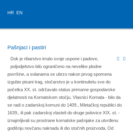
HR
EN
Pašnjaci i pastiri
Dok je ribarstvo imalo svoje uspone i padove,
poljodjelstvo bilo ograničeno na nevelike plodne
površine, a solanama se ubrzo nakon prvog spomena
izgubio pisani trag, stočarstvo je u kontinuitetu sve do
početka XX. st. održavalo status primarne gospodarske
djelatnosti na Kornatskom otočju. Vlasnici Kornata - bilo da
se radi o zadarskoj komuni do 1409., Mletačkoj republici do
1639., ili pak zadarskoj vlasteli do druge polovice XIX. st. -
iznajmljivali su prostrane kornatske pašnjake za utvrđenu
godišnju novčanu naknadu ili dio stočnih proizvoda. Od