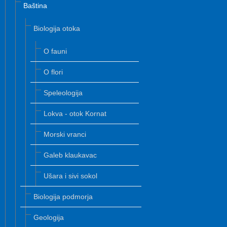
Baština
Biologija otoka
O fauni
O flori
Speleologija
Lokva - otok Kornat
Morski vranci
Galeb klaukavac
Ušara i sivi sokol
Biologija podmorja
Geologija