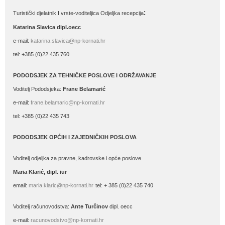
:
Turistički djelatnik I vrste-voditeljica Odjeljka recepcija
Katarina Slavica dipl.oecc
e-mail:
katarina.slavica@np-kornati.hr
tel: +385 (0)22 435 760
PODODSJEK ZA TEHNIČKE POSLOVE I ODRŽAVANJE
Voditelj Pododsjeka:
Frane Belamarić
e-mail:
frane.belamaric@np-kornati.hr
tel: +385 (0)22 435 743
PODODSJEK OPĆIH I ZAJEDNIČKIH POSLOVA
Voditelj odjeljka za pravne, kadrovske i opće poslove
Maria Klarić, dipl. iur
email:
maria.klaric@np-kornati.hr
tel: + 385 (0)22 435 740
Voditelj računovodstva:
Ante Turčinov
dipl. oecc
e-mail:
racunovodstvo@np-kornati.hr