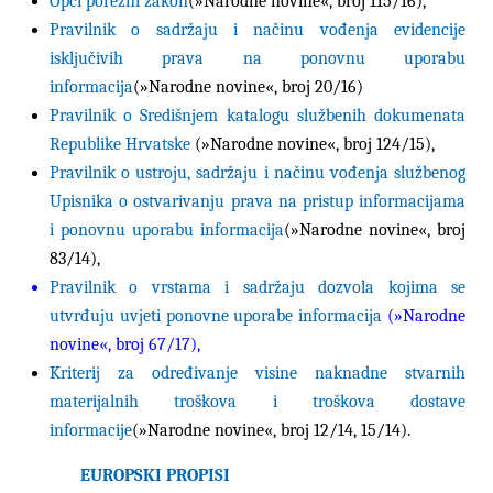
Opći porezni zakon
(
»Narodne novine«,
broj 115/16),
Pravilnik o sadržaju i načinu vođenja evidencije
isključivih prava na ponovnu uporabu
informacija
(
»Narodne novine«,
broj 20/16)
Pravilnik o Središnjem katalogu službenih dokumenata
Republike Hrvatske
(
»Narodne novine«,
broj
124/15
),
Pravilnik o ustroju, sadržaju i načinu vođenja službenog
Upisnika o ostvarivanju prava na pristup informacijama
i ponovnu uporabu informacija
(»Narodne novine«, broj
83/14),
Pravilnik o vrstama i sadržaju dozvola kojima se
utvrđuju uvjeti ponovne uporabe informacija
(»Narodne
novine«, broj
67/17
),
Kriterij za određivanje visine naknadne stvarnih
materijalnih troškova i troškova dostave
informacije
(»Narodne novine«, broj 12/14, 15/14).
EUROPSKI PROPISI