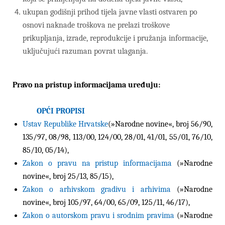
ukupan godišnji prihod tijela javne vlasti ostvaren po
osnovi naknade troškova ne prelazi troškove
prikupljanja, izrade, reprodukcije i pružanja informacije,
uključujući razuman povrat ulaganja.
Pravo na pristup informacijama uređuju:
OPĆI PROPISI
Ustav Republike Hrvatske
(
»Narodne novine«,
broj 56/90,
135/97, 08/98, 113/00, 124/00, 28/01, 41/01, 55/01, 76/10,
85/10, 05/14),
Zakon o pravu na pristup informacijama
(»Narodne
novine«, broj 25/13, 85/15),
Zakon o arhivskom gradivu i arhivima
(»Narodne
novine«, broj
105/97
,
64/00
,
65/09
,
125/11,
46/17),
Zakon o autorskom pravu i srodnim pravima
(»Narodne