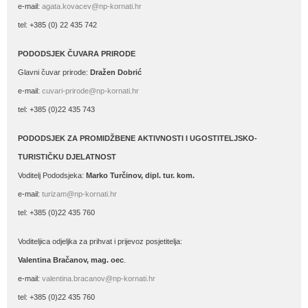
e-mail:
agata.kovacev@np-kornati.hr
tel: +385 (0) 22 435 742
PODODSJEK ČUVARA PRIRODE
Glavni čuvar prirode:
Dražen Dobrić
e-mail:
cuvari-prirode@np-kornati.hr
tel: +385 (0)22 435 743
PODODSJEK ZA PROMIDŽBENE AKTIVNOSTI I UGOSTITELJSKO-
TURISTIČKU DJELATNOST
Voditelj Pododsjeka:
Marko Turčinov, dipl. tur. kom.
e-mail:
turizam@np-kornati.hr
tel: +385 (0)22 435 760
Voditeljica odjeljka za prihvat i prijevoz posjetitelja:
Valentina Bračanov, mag. oec
.
e-mail:
valentina.bracanov@np-kornati.hr
tel: +385 (0)22 435 760