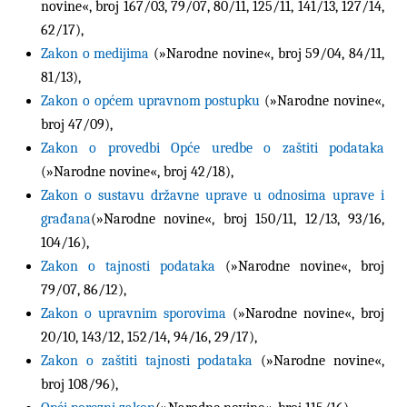
novine«, broj 167/03, 79/07, 80/11, 125/11, 141/13, 127/14,
62/17),
Zakon o medijima
(»Narodne novine«, broj
59/04
,
84/11
,
81/13),
Zakon o općem upravnom postupku
(»Narodne novine«,
broj 47/09),
Zakon o provedbi Opće uredbe o zaštiti podataka
(»Narodne novine«, broj 42/18),
Zakon o sustavu državne uprave u odnosima uprave i
građana
(»Narodne novine«, broj
150/11
, 12/13, 93/16,
104/16),
Zakon o tajnosti podataka
(»
Narodne novine«, broj
79/07, 86/12),
Zakon o upravnim sporovima
(»Narodne novine«, broj
20/10, 143/12, 152/14, 94/16, 29/17),
Zakon o zaštiti tajnosti podataka
(»Narodne novine«,
broj
108/96
),