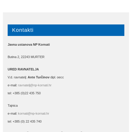
Kontakti
Javna ustanova NP Kornati
Butina 2, 22243 MURTER
URED RAVNATELJA
V.d. ravnatelj:
Ante Turčinov
dipl. oecc
e-mail:
ravnatelj@np-kornati.hr
tel: +385 (0)22 435 750
Tajnica
e-mail:
kornati@np-kornati.hr
tel: +385 (0) 22 435 740