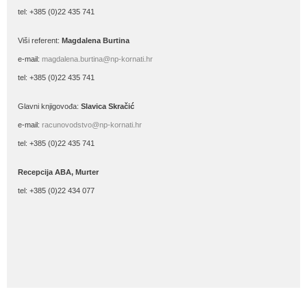
tel: +385 (0)22 435 741
Viši referent:
Magdalena Burtina
e-mail:
magdalena.burtina@np-kornati.hr
tel: +385 (0)22 435 741
Glavni knjigovođa:
Slavica Skračić
e-mail:
racunovodstvo@np-kornati.hr
tel: +385 (0)22 435 741
Recepcija ABA, Murter
tel: +385 (0)22 434 077