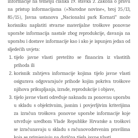
informacije na temelju članka 19. stavka 2. Zakona o pravu
na pristup informacijama (»Narodne novine«, broj 25/13,
85/15),
Javna ustanova „Nacionalni park Kornati“
može
korisniku naplatiti stvarne materijalne troškove ponovne
uporabe informacija nastale zbog reprodukcije, davanja na
uporabu i dostave
informacije kao i ako je ispunjen jedan od
sljedećih uvjeta:
tijelo javne vlasti pretežito se financira iz vlastitih
prihoda ili
korisnik zahtjeva informacije kojima tijelo javne vlasti
osigurava odgovarajuće prihode kojim pokriva troškove
njihova prikupljanja, izrade, reprodukcije i objave,
tijelo javne vlasti određuje naknadu za ponovnu uporabu
u skladu s objektivnim, jasnim i povjerljivim kriterijima
za izračun troškova ponovne uporabe informacije koje
utvrđuje uredbom Vlade Republike Hrvatske a troškovi
se izračunavaju u skladu s računovodstvenim pravilima
koja se primjenjuju na dotična tijela javne vlasti,