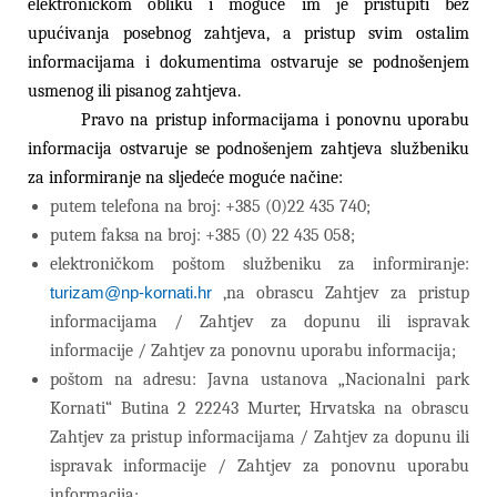
elektroničkom obliku i moguće im je pristupiti bez
upućivanja posebnog zahtjeva, a pristup svim ostalim
informacijama i dokumentima ostvaruje se podnošenjem
usmenog ili pisanog zahtjeva.
Pravo na pristup informacijama i ponovnu uporabu
informacija ostvaruje se podnošenjem zahtjeva službeniku
za informiranje na sljedeće moguće načine:
putem telefona na broj:
+385 (0)
22 435 740;
putem faksa na broj:
+385 (0)
22 435 058;
elektroničkom poštom službeniku za informiranje:
turizam@np-kornati.hr
,
na obrascu Zahtjev za pristup
informacijama / Zahtjev za dopunu ili ispravak
informacije / Zahtjev za ponovnu uporabu informacija;
poštom na adresu: Javna ustanova „Nacionalni park
Kornati“ Butina 2 22243 Murter, Hrvatska na obrascu
Zahtjev za pristup informacijama / Zahtjev za dopunu ili
ispravak informacije / Zahtjev za ponovnu uporabu
informacija;