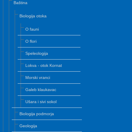
Baština
Biologija otoka
O fauni
O flori
Speleologija
Lokva - otok Kornat
Morski vranci
Galeb klaukavac
Ušara i sivi sokol
Biologija podmorja
Geologija