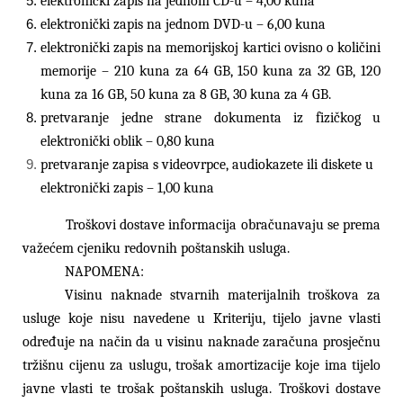
elektronički zapis na jednom CD-u – 4,00 kuna
elektronički zapis na jednom DVD-u – 6,00 kuna
elektronički zapis na memorijskoj kartici ovisno o količini
memorije – 210 kuna za 64 GB, 150 kuna za 32 GB, 120
kuna za 16 GB, 50 kuna za 8 GB, 30 kuna za 4 GB.
pretvaranje jedne strane dokumenta iz fizičkog u
elektronički oblik – 0,80 kuna
pretvaranje zapisa s videovrpce, audiokazete ili diskete u
elektronički zapis – 1,00 kuna
Troškovi dostave informacija obračunavaju se prema
važećem cjeniku redovnih poštanskih usluga.
NAPOMENA:
Visinu naknade stvarnih materijalnih troškova za
usluge koje nisu navedene u Kriteriju, tijelo javne vlasti
određuje na način da u visinu naknade zaračuna prosječnu
tržišnu cijenu za uslugu, trošak amortizacije koje ima tijelo
javne vlasti te trošak poštanskih usluga. Troškovi dostave