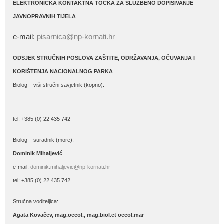
ELEKTRONIČKA KONTAKTNA TOČKA ZA SLUŽBENO DOPISIVANJE
JAVNOPRAVNIH TIJELA
e-mail:
pisarnica@np-kornati.hr
ODSJEK STRUČNIH POSLOVA ZAŠTITE, ODRŽAVANJA, OČUVANJA I
KORIŠTENJA NACIONALNOG PARKA
Biolog – viši stručni savjetnik (kopno):
tel: +385 (0) 22 435 742
Biolog – suradnik (more):
Dominik Mihaljević
e-mail:
dominik.mihaljevic@np-kornati.hr
tel: +385 (0) 22 435 742
Stručna voditeljica:
Agata Kovačev,
mag.oecol., mag.biol.et oecol.mar