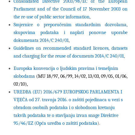
Consolidated Directive 2003/98/EC of the European
Parliament and of the Council of 17 November 2003 on
the re-use of public sector information
,
Smjernice o preporučenim standardnim dozvolama,
skupovima podataka i naplati ponovne uporabe
dokumenata 2014/C 240/01
,
Guidelines on recommended standard licences, datasets
and charging for the reuse of documents 2014/C 240/01
,
Europska konvencija o ljudskim pravima i temeljnim
slobodama
(MU 18/97, 06/99, 14/02, 13/03, 09/05, 01/06,
02/10),
UREDBA (EU) 2016/679 EUROPSKOG PARLAMENTA I
VIJEĆA od 27. travnja 2016. o zaštiti pojedinaca u vezi s
obradom osobnih podataka i o slobodnom kretanju
takvih podataka te o stavljanju izvan snage Direktive
95/46/EZ (Opća uredba o zaštiti podataka
).