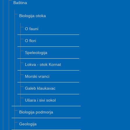
Baština
Biologija otoka
O fauni
O flori
Speleologija
Lokva - otok Kornat
Morski vranci
Galeb klaukavac
Ušara i sivi sokol
Biologija podmorja
Geologija