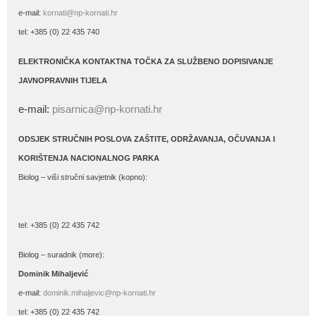
e-mail:
kornati@np-kornati.hr
tel: +385 (0) 22 435 740
ELEKTRONIČKA KONTAKTNA TOČKA ZA SLUŽBENO DOPISIVANJE
JAVNOPRAVNIH TIJELA
e-mail:
pisarnica@np-kornati.hr
ODSJEK STRUČNIH POSLOVA ZAŠTITE, ODRŽAVANJA, OČUVANJA I
KORIŠTENJA NACIONALNOG PARKA
Biolog – viši stručni savjetnik (kopno):
tel: +385 (0) 22 435 742
Biolog – suradnik (more):
Dominik Mihaljević
e-mail:
dominik.mihaljevic@np-kornati.hr
tel: +385 (0) 22 435 742