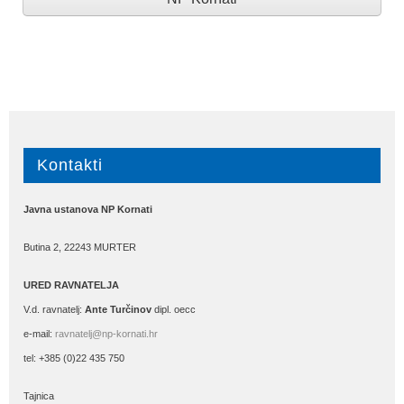
Kontakti
Javna ustanova NP Kornati
Butina 2, 22243 MURTER
URED RAVNATELJA
V.d. ravnatelj:
Ante Turčinov
dipl. oecc
e-mail:
ravnatelj@np-kornati.hr
tel: +385 (0)22 435 750
Tajnica