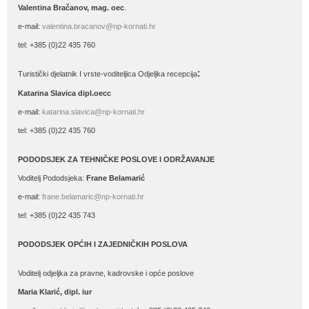
Valentina Bračanov, mag. oec
.
e-mail:
valentina.bracanov@np-kornati.hr
tel: +385 (0)22 435 760
:
Turistički djelatnik I vrste-voditeljica Odjeljka recepcija
Katarina Slavica dipl.oecc
e-mail:
katarina.slavica@np-kornati.hr
tel: +385 (0)22 435 760
PODODSJEK ZA TEHNIČKE POSLOVE I ODRŽAVANJE
Voditelj Pododsjeka:
Frane Belamarić
e-mail:
frane.belamaric@np-kornati.hr
tel: +385 (0)22 435 743
PODODSJEK OPĆIH I ZAJEDNIČKIH POSLOVA
Voditelj odjeljka za pravne, kadrovske i opće poslove
Maria Klarić, dipl. iur