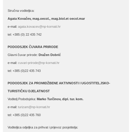
Stručna voditeljica:
Agata Kovačev,
mag.oecol., mag.biol.et oecol.mar
e-mail:
agata.kovacev@np-kornati.hr
tel: +385 (0) 22 435 742
PODODSJEK ČUVARA PRIRODE
Glavni čuvar prirode:
Dražen Dobrić
e-mail:
cuvari-prirode@np-kornati.hr
tel: +385 (0)22 435 743
PODODSJEK ZA PROMIDŽBENE AKTIVNOSTI I UGOSTITELJSKO-
TURISTIČKU DJELATNOST
Voditelj Pododsjeka:
Marko Turčinov, dipl. tur. kom.
e-mail:
turizam@np-kornati.hr
tel: +385 (0)22 435 760
Voditeljica odjeljka za prihvat i prijevoz posjetitelja: