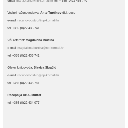
email:
maria.klaric@np-kornati.hr
tel: + 385 (0)22 435 740
Voditelj računovodstva:
Ante Turčinov
dipl. oecc
e-mail:
racunovodstvo@np-kornati.hr
tel: +385 (0)22 435 741
Viši referent:
Magdalena Burtina
e-mail:
magdalena.burtina@np-kornati.hr
tel: +385 (0)22 435 741
Glavni knjigovođa:
Slavica Skračić
e-mail:
racunovodstvo@np-kornati.hr
tel: +385 (0)22 435 741
Recepcija ABA, Murter
tel: +385 (0)22 434 077