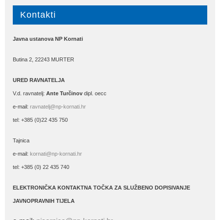
Kontakti
Javna ustanova NP Kornati
Butina 2, 22243 MURTER
URED RAVNATELJA
V.d. ravnatelj:
Ante Turčinov
dipl. oecc
e-mail:
ravnatelj@np-kornati.hr
tel: +385 (0)22 435 750
Tajnica
e-mail:
kornati@np-kornati.hr
tel: +385 (0) 22 435 740
ELEKTRONIČKA KONTAKTNA TOČKA ZA SLUŽBENO DOPISIVANJE
JAVNOPRAVNIH TIJELA