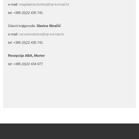
e-mail:
magdalena.burtina@np-kornati.hr
tel: +385 (0)22 435 741
Glavni knjigovođa:
Slavica Skračić
e-mail:
racunovodstvo@np-kornati.hr
tel: +385 (0)22 435 741
Recepcija ABA, Murter
tel: +385 (0)22 434 077