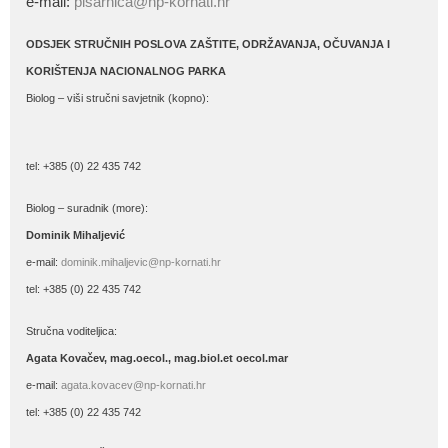
e-mail:
pisarnica@np-kornati.hr
ODSJEK STRUČNIH POSLOVA ZAŠTITE, ODRŽAVANJA, OČUVANJA I
KORIŠTENJA NACIONALNOG PARKA
Biolog – viši stručni savjetnik (kopno):
tel: +385 (0) 22 435 742
Biolog – suradnik (more):
Dominik Mihaljević
e-mail:
dominik.mihaljevic@np-kornati.hr
tel: +385 (0) 22 435 742
Stručna voditeljica:
Agata Kovačev,
mag.oecol., mag.biol.et oecol.mar
e-mail:
agata.kovacev@np-kornati.hr
tel: +385 (0) 22 435 742