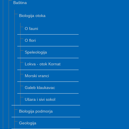
Baština
Biologija otoka
O fauni
O flori
Speleologija
Lokva - otok Kornat
Morski vranci
Galeb klaukavac
Ušara i sivi sokol
Biologija podmorja
Geologija