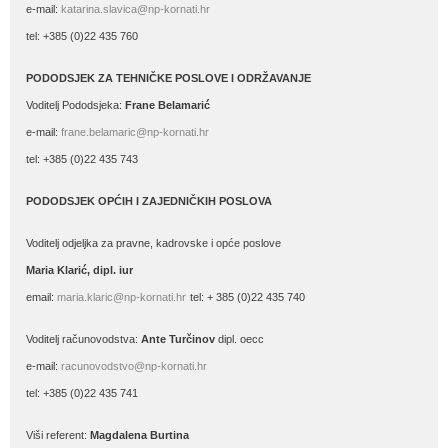
e-mail:
katarina.slavica@np-kornati.hr
tel: +385 (0)22 435 760
PODODSJEK ZA TEHNIČKE POSLOVE I ODRŽAVANJE
Voditelj Pododsjeka:
Frane Belamarić
e-mail:
frane.belamaric@np-kornati.hr
tel: +385 (0)22 435 743
PODODSJEK OPĆIH I ZAJEDNIČKIH POSLOVA
Voditelj odjeljka za pravne, kadrovske i opće poslove
Maria Klarić, dipl. iur
email:
maria.klaric@np-kornati.hr
tel: + 385 (0)22 435 740
Voditelj računovodstva:
Ante Turčinov
dipl. oecc
e-mail:
racunovodstvo@np-kornati.hr
tel: +385 (0)22 435 741
Viši referent:
Magdalena Burtina