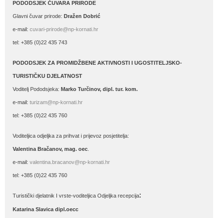
PODODSJEK ČUVARA PRIRODE
Glavni čuvar prirode:
Dražen Dobrić
e-mail:
cuvari-prirode@np-kornati.hr
tel: +385 (0)22 435 743
PODODSJEK ZA PROMIDŽBENE AKTIVNOSTI I UGOSTITELJSKO-
TURISTIČKU DJELATNOST
Voditelj Pododsjeka:
Marko Turčinov, dipl. tur. kom.
e-mail:
turizam@np-kornati.hr
tel: +385 (0)22 435 760
Voditeljica odjeljka za prihvat i prijevoz posjetitelja:
Valentina Bračanov, mag. oec
.
e-mail:
valentina.bracanov@np-kornati.hr
tel: +385 (0)22 435 760
:
Turistički djelatnik I vrste-voditeljica Odjeljka recepcija
Katarina Slavica dipl.oecc