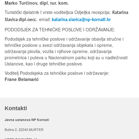
Marko Turčinov, dipl. tur. kom.
Turistički djelatnik I vrste-voditeljica Odjeljka recepcija
: Katarina
email:
Slavica dipl.oecc.
katarina.slavica@np-kornati.hr
PODODSJEK ZA TEHNIČKE POSLOVE I ODRŽAVANJE:
Pododsjek za tehničke poslove i održavanje obavlja stručne i
tehničke poslove u svezi održavanja objekata i opreme,
održavanja plovila, vozila i njihove opreme, održavanja
prometnica i puteva u Nacionalnom parku koji su u nadležnosti
Ustanove, kao i druge tehničke poslove.
Voditelj Pododsjeka za tehničke poslove i održavanje:
Frane Belamarić
Kontakti
Javna ustanova NP Kornati
Butina 2, 22243 MURTER