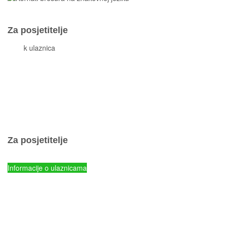
Za posjetitelje
Cjeni
k ulaznica
Komisiona prodaja ulaznica
Izleti
Smještaj
Korisne informacije
Pravila ponašanja
Popis otoka
Za posjetitelje
Cjenik ulaznica
Informacije o ulaznicama
NP Kornati - Online prodaja ulaznica
Parkovi Hrvatske - Online prodaja ulaznica
mySea online - prodaja ulaznica
Komisiona prodaja ulaznica
Izleti