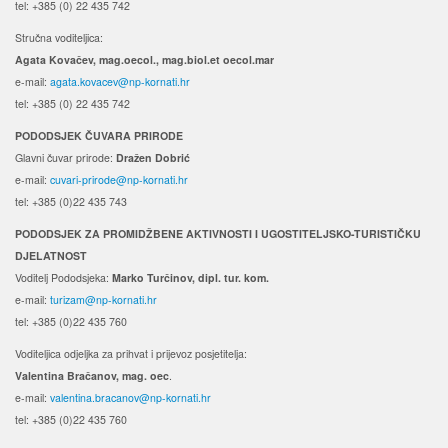
tel: +385 (0) 22 435 742
Stručna voditeljica:
Agata Kovačev,
mag.oecol., mag.biol.et oecol.mar
e-mail:
agata.kovacev@np-kornati.hr
tel: +385 (0) 22 435 742
PODODSJEK ČUVARA PRIRODE
Glavni čuvar prirode:
Dražen Dobrić
e-mail:
cuvari-prirode@np-kornati.hr
tel: +385 (0)22 435 743
PODODSJEK ZA PROMIDŽBENE AKTIVNOSTI I UGOSTITELJSKO-TURISTIČKU
DJELATNOST
Voditelj Pododsjeka:
Marko Turčinov, dipl. tur. kom.
e-mail:
turizam@np-kornati.hr
tel: +385 (0)22 435 760
Voditeljica odjeljka za prihvat i prijevoz posjetitelja:
Valentina Bračanov, mag. oec
.
e-mail:
valentina.bracanov@np-kornati.hr
tel: +385 (0)22 435 760