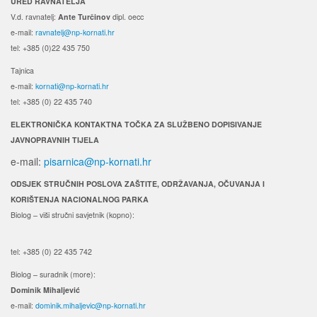
URED RAVNATELJA
V.d. ravnatelj:
Ante Turčinov
dipl. oecc
e-mail:
ravnatelj@np-kornati.hr
tel: +385 (0)22 435 750
Tajnica
e-mail:
kornati@np-kornati.hr
tel: +385 (0) 22 435 740
ELEKTRONIČKA KONTAKTNA TOČKA ZA SLUŽBENO DOPISIVANJE
JAVNOPRAVNIH TIJELA
e-mail:
pisarnica@np-kornati.hr
ODSJEK STRUČNIH POSLOVA ZAŠTITE, ODRŽAVANJA, OČUVANJA I
KORIŠTENJA NACIONALNOG PARKA
Biolog – viši stručni savjetnik (kopno):
tel: +385 (0) 22 435 742
Biolog – suradnik (more):
Dominik Mihaljević
e-mail:
dominik.mihaljevic@np-kornati.hr