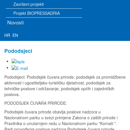
Završeni projekti
Projekt BIOPRESSADRIA
Novosti
HR
EN
Pododsjeci
Pododsjeci: Pododsjek čuvara prirode, pododsjek za promidžbene
aktivnosti i ugostiteljsko-turističku djelatnost, pododsjek za
tehničke poslove i održavanje, pododsjek općih i zajedničkih
poslova.
PODODSJEK ČUVARA PRIRODE:
Pododsjek čuvara prirode obavlja poslove nadzora u
Nacionalnom parku u svezi primjene Zakona o zaštiti prirode i
Pravilnika o unutarnjem redu u Nacionalnom parku "Kornati ".
Radi provođenja poslova nadzora Pododsjek čuvara prirode