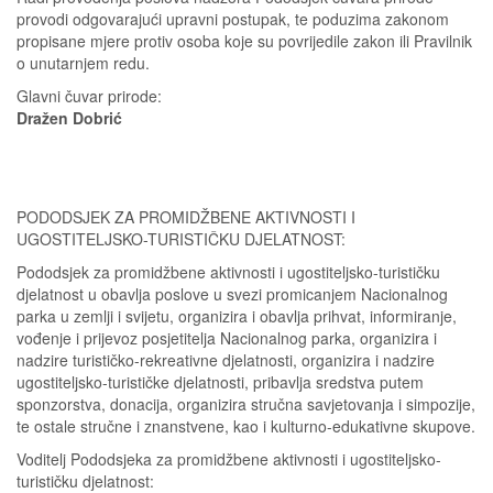
provodi odgovarajući upravni postupak, te poduzima zakonom
propisane mjere protiv osoba koje su povrijedile zakon ili Pravilnik
o unutarnjem redu.
Glavni čuvar prirode:
Dražen Dobrić
PODODSJEK ZA PROMIDŽBENE AKTIVNOSTI I
UGOSTITELJSKO-TURISTIČKU DJELATNOST:
Pododsjek za promidžbene aktivnosti i ugostiteljsko-turističku
djelatnost u obavlja poslove u svezi promicanjem Nacionalnog
parka u zemlji i svijetu, organizira i obavlja prihvat, informiranje,
vođenje i prijevoz posjetitelja Nacionalnog parka, organizira i
nadzire turističko-rekreativne djelatnosti, organizira i nadzire
ugostiteljsko-turističke djelatnosti, pribavlja sredstva putem
sponzorstva, donacija, organizira stručna savjetovanja i simpozije,
te ostale stručne i znanstvene, kao i kulturno-edukativne skupove.
Voditelj Pododsjeka za promidžbene aktivnosti i ugostiteljsko-
turističku djelatnost: