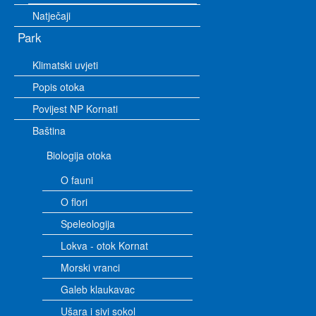
Natječaji
Park
Klimatski uvjeti
Popis otoka
Povijest NP Kornati
Baština
Biologija otoka
O fauni
O flori
Speleologija
Lokva - otok Kornat
Morski vranci
Galeb klaukavac
Ušara i sivi sokol