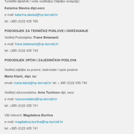
Turistički djelatnik I vrste-voditeljica Odjeljka recepcija
:
Katarina Slavica dipl.oecc
e-mail:
katarina.slavica@np-kornati.hr
tel: +385 (0)22 435 760
PODODSJEK ZA TEHNIČKE POSLOVE I ODRŽAVANJE
Voditelj Pododsjeka:
Frane Belamarić
e-mail:
frane.belamaric@np-kornati.hr
tel: +385 (0)22 435 743
PODODSJEK OPĆIH I ZAJEDNIČKIH POSLOVA
Voditelj odjeljka za pravne, kadrovske i opće poslove
Maria Klarić, dipl. iur
email:
maria.klaric@np-kornati.hr
tel: + 385 (0)22 435 740
Voditelj računovodstva:
Ante Turčinov
dipl. oecc
e-mail:
racunovodstvo@np-kornati.hr
tel: +385 (0)22 435 741
Viši referent:
Magdalena Burtina
e-mail:
magdalena.burtina@np-kornati.hr
tel: +385 (0)22 435 741