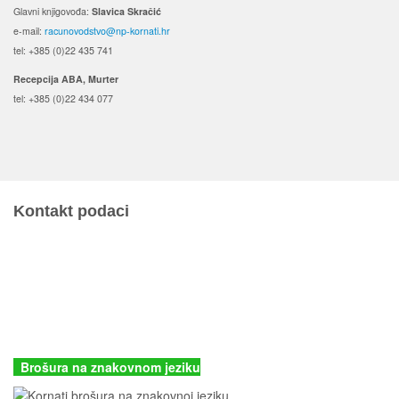
Glavni knjigovođa:
Slavica Skračić
e-mail:
racunovodstvo@np-kornati.hr
tel: +385 (0)22 435 741
Recepcija ABA, Murter
tel: +385 (0)22 434 077
Kontakt podaci
JU Nacionalni park Kornati
Butina 2
22243 Murter
Hrvatska
+385 (22) 435740
kornati@np-kornati.hr
Brošura na znakovnom jeziku