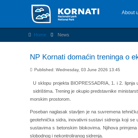
About 
Home
News
NP Kornati domaćin treninga o ek
Published: Wednesday, 03 June 2026 13:45
U sklopu projekta BIOPRESSADRIA, 1. i 2. lipnja u Mu
sidrištima. Trening je okupio predstavnike ministars
morskim prostorom.
Poseban naglasak stavljen je na suvremena tehnička 
geotehnička sidra, inovativni sustavi sidrenja koji se
sustavima s betonskim blokovima. Njihova primjena 
slobodnog i nekontroliranog sidrenja.