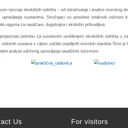
som razvoja ekoloških sidrišta – od istraživanja i analize morskog d
i upravljanja sustavima. Stručnjaci su posebno istaknuli važnost kv
ila sigurna za nautičare, dugotrajna i ekološki prihvatljiva.
 prepoznao potrebu za sustavnim uvođenjem ekoloških sidrišta u za
h sidrenih sustava s ciljem zaštite osjetljivih morskih staništa Time je
obre prakse održivog upravljanja nautičkim turizmom.
tact Us
For visitors