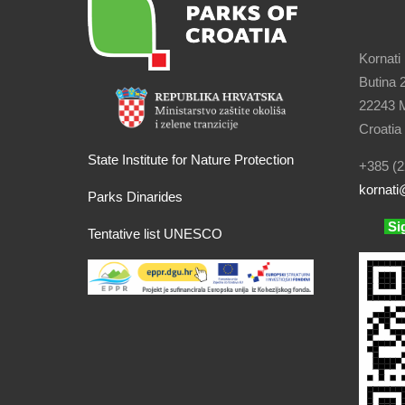
Kornati
Butina 
22243 M
Croatia
State Institute for Nature Protection
+385 (2
kornati
@
Parks Dinarides
Si
Tentative list UNESCO