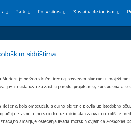
us
Park
For visitors
Sustainable tourism
P
ološkim sidrištima
rteru je održan stručni trening posvećen planiranju, projektiranju, 
tva, javnih ustanova za zaštitu prirode, projektante, koncesionare te 
rješenja koja omogućuju sigurno sidrenje plovila uz istodobno očuva
 ugrađuju izravno u morsko dno uz minimalan zahvat u okoliš te preds
značajno smanjuje oštećenja livada morskih cvjetnica
Posidonia o