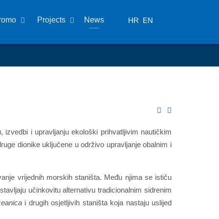
romo
Projects
News
HR
EN
izvedbi i upravljanju ekološki prihvatljivim nautičkim
druge dionike uključene u održivo upravljanje obalnim i
nje vrijednih morskih staništa. Među njima se ističu
tavljaju učinkovitu alternativu tradicionalnim sidrenim
ceanica
i drugih osjetljivih staništa koja nastaju uslijed