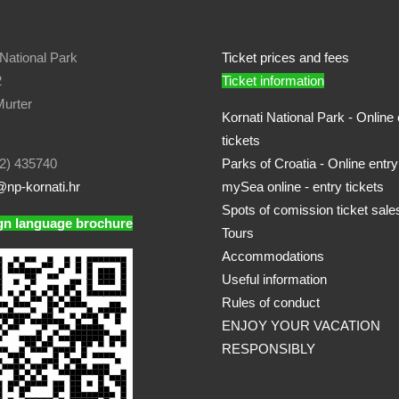
 National Park
Ticket prices and fees
2
Ticket information
urter
Kornati National Park - Online 
tickets
2) 435740
Parks of Croatia - Online entry
np-kornati.hr
mySea online - entry tickets
Spots of comission ticket sale
gn language brochure
Tours
Accommodations
Useful information
Rules of conduct
ENJOY YOUR VACATION
RESPONSIBLY