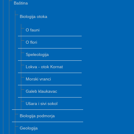
Baština
Biologija otoka
O fauni
O flori
Speleologija
Lokva - otok Kornat
Morski vranci
Galeb klaukavac
Ušara i sivi sokol
Biologija podmorja
Geologija