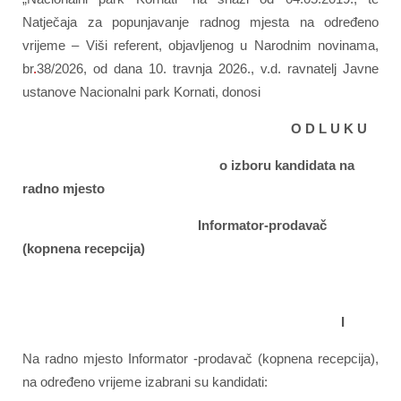
Natječaja za popunjavanje radnog mjesta na određeno
vrijeme – Viši referent, objavljenog u Narodnim novinama,
br
.
38/2026, od dana 10. travnja 2026., v.d. ravnatelj Javne
ustanove Nacionalni park Kornati, donosi
O D L U K U
o izboru kandidata na
radno mjesto
Informator-prodavač
(kopnena recepcija)
I
Na radno mjesto Informator -prodavač (kopnena recepcija),
na određeno vrijeme izabrani su kandidati: