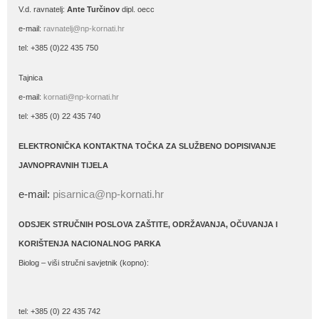
V.d. ravnatelj:
Ante Turčinov
dipl. oecc
e-mail:
ravnatelj@np-kornati.hr
tel: +385 (0)22 435 750
Tajnica
e-mail:
kornati@np-kornati.hr
tel: +385 (0) 22 435 740
ELEKTRONIČKA KONTAKTNA TOČKA ZA SLUŽBENO DOPISIVANJE
JAVNOPRAVNIH TIJELA
e-mail:
pisarnica@np-kornati.hr
ODSJEK STRUČNIH POSLOVA ZAŠTITE, ODRŽAVANJA, OČUVANJA I
KORIŠTENJA NACIONALNOG PARKA
Biolog – viši stručni savjetnik (kopno):
tel: +385 (0) 22 435 742