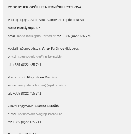
PODODSJEK OPĆIH I ZAJEDNIČKIH POSLOVA
Voditelj odjeljka za pravne, kadrovske i opće poslove
Maria Klarić, dipl. iur
email:
maria.klaric@np-kornati.hr
tel: + 385 (0)22 435 740
Voditelj računovodstva:
Ante Turčinov
dipl. oecc
e-mail:
racunovodstvo@np-kornati.hr
tel: +385 (0)22 435 741
Viši referent:
Magdalena Burtina
e-mail:
magdalena.burtina@np-kornati.hr
tel: +385 (0)22 435 741
Glavni knjigovođa:
Slavica Skračić
e-mail:
racunovodstvo@np-kornati.hr
tel: +385 (0)22 435 741