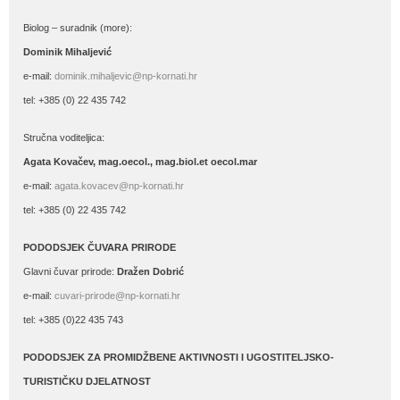
Biolog – suradnik (more):
Dominik Mihaljević
e-mail:
dominik.mihaljevic@np-kornati.hr
tel: +385 (0) 22 435 742
Stručna voditeljica:
Agata Kovačev,
mag.oecol., mag.biol.et oecol.mar
e-mail:
agata.kovacev@np-kornati.hr
tel: +385 (0) 22 435 742
PODODSJEK ČUVARA PRIRODE
Glavni čuvar prirode:
Dražen Dobrić
e-mail:
cuvari-prirode@np-kornati.hr
tel: +385 (0)22 435 743
PODODSJEK ZA PROMIDŽBENE AKTIVNOSTI I UGOSTITELJSKO-
TURISTIČKU DJELATNOST