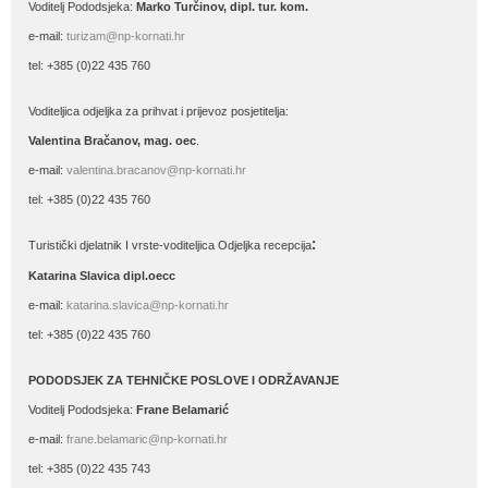
Voditelj Pododsjeka:
Marko Turčinov, dipl. tur. kom.
e-mail:
turizam@np-kornati.hr
tel: +385 (0)22 435 760
Voditeljica odjeljka za prihvat i prijevoz posjetitelja:
Valentina Bračanov, mag. oec
.
e-mail:
valentina.bracanov@np-kornati.hr
tel: +385 (0)22 435 760
:
Turistički djelatnik I vrste-voditeljica Odjeljka recepcija
Katarina Slavica dipl.oecc
e-mail:
katarina.slavica@np-kornati.hr
tel: +385 (0)22 435 760
PODODSJEK ZA TEHNIČKE POSLOVE I ODRŽAVANJE
Voditelj Pododsjeka:
Frane Belamarić
e-mail:
frane.belamaric@np-kornati.hr
tel: +385 (0)22 435 743