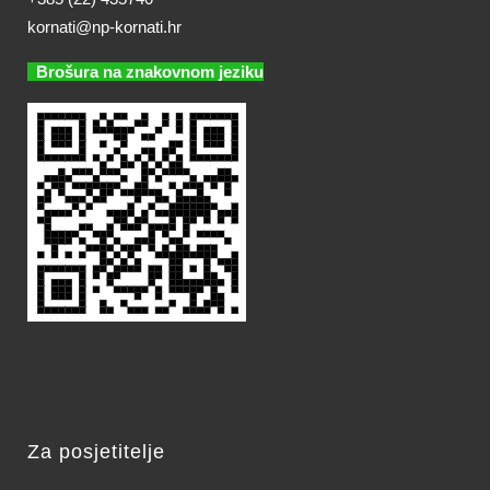
kornati@np-kornati.hr
Brošura na znakovnom jeziku
Za posjetitelje