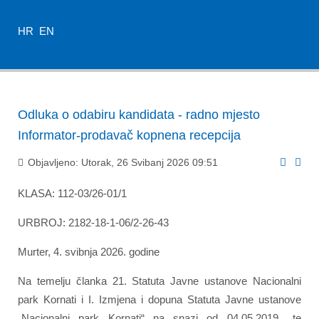
HR
EN
Odluka o odabiru kandidata - radno mjesto
Informator-prodavač kopnena recepcija
Objavljeno: Utorak, 26 Svibanj 2026 09:51
KLASA: 112-03/26-01/1
URBROJ: 2182-18-1-06/2-26-43
Murter, 4. svibnja 2026. godine
Na temelju članka 21. Statuta Javne ustanove Nacionalni
park Kornati i I. Izmjena i dopuna Statuta Javne ustanove
„Nacionalni park Kornati“ na snazi od 04.05.2019., te