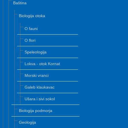
Baština
Biologija otoka
O fauni
O flori
Speleologija
Lokva - otok Kornat
Morski vranci
Galeb klaukavac
Ušara i sivi sokol
Biologija podmorja
Geologija