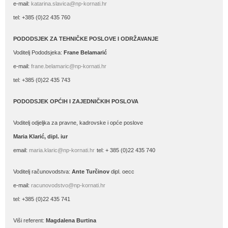
e-mail:
katarina.slavica@np-kornati.hr
tel: +385 (0)22 435 760
PODODSJEK ZA TEHNIČKE POSLOVE I ODRŽAVANJE
Voditelj Pododsjeka:
Frane Belamarić
e-mail:
frane.belamaric@np-kornati.hr
tel: +385 (0)22 435 743
PODODSJEK OPĆIH I ZAJEDNIČKIH POSLOVA
Voditelj odjeljka za pravne, kadrovske i opće poslove
Maria Klarić, dipl. iur
email:
maria.klaric@np-kornati.hr
tel: + 385 (0)22 435 740
Voditelj računovodstva:
Ante Turčinov
dipl. oecc
e-mail:
racunovodstvo@np-kornati.hr
tel: +385 (0)22 435 741
Viši referent:
Magdalena Burtina