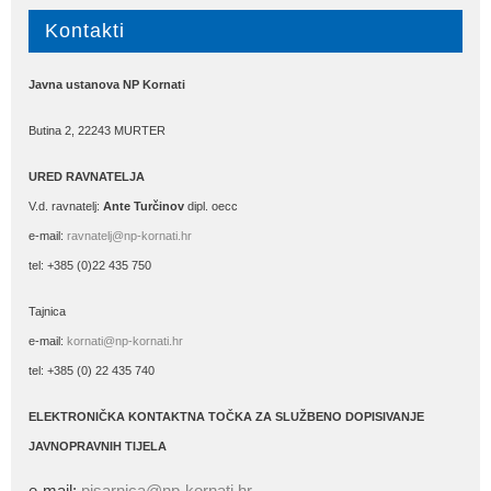
Kontakti
Javna ustanova NP Kornati
Butina 2, 22243 MURTER
URED RAVNATELJA
V.d. ravnatelj:
Ante Turčinov
dipl. oecc
e-mail:
ravnatelj@np-kornati.hr
tel: +385 (0)22 435 750
Tajnica
e-mail:
kornati@np-kornati.hr
tel: +385 (0) 22 435 740
ELEKTRONIČKA KONTAKTNA TOČKA ZA SLUŽBENO DOPISIVANJE
JAVNOPRAVNIH TIJELA
e-mail:
pisarnica@np-kornati.hr