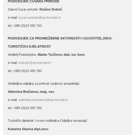
PODODSJEK ČUVARA PRIRODE
Glavni čuvar prirode:
Dražen Dobrić
e-mail:
cuvari-prirode@np-kornati.hr
tel: +385 (0)22 435 743
PODODSJEK ZA PROMIDŽBENE AKTIVNOSTI I UGOSTITELJSKO-
TURISTIČKU DJELATNOST
Voditelj Pododsjeka:
Marko Turčinov, dipl. tur. kom.
e-mail:
turizam@np-kornati.hr
tel: +385 (0)22 435 760
Voditeljica odjeljka za prihvat i prijevoz posjetitelja:
Valentina Bračanov, mag. oec
.
e-mail:
valentina.bracanov@np-kornati.hr
tel: +385 (0)22 435 760
:
Turistički djelatnik I vrste-voditeljica Odjeljka recepcija
Katarina Slavica dipl.oecc