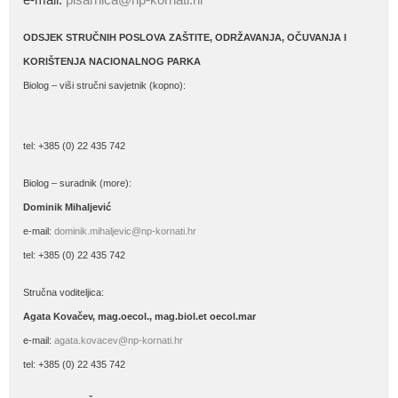
ODSJEK STRUČNIH POSLOVA ZAŠTITE, ODRŽAVANJA, OČUVANJA I
KORIŠTENJA NACIONALNOG PARKA
Biolog – viši stručni savjetnik (kopno):
tel: +385 (0) 22 435 742
Biolog – suradnik (more):
Dominik Mihaljević
e-mail:
dominik.mihaljevic@np-kornati.hr
tel: +385 (0) 22 435 742
Stručna voditeljica:
Agata Kovačev,
mag.oecol., mag.biol.et oecol.mar
e-mail:
agata.kovacev@np-kornati.hr
tel: +385 (0) 22 435 742