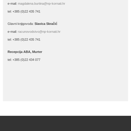
e-mail:
magdalena.burtina@np-kornati.hr
tel: +385 (0)22 435 741
Glavni knjigovođa:
Slavica Skračić
e-mail:
racunovodstvo@np-kornati.hr
tel: +385 (0)22 435 741
Recepcija ABA, Murter
tel: +385 (0)22 434 077