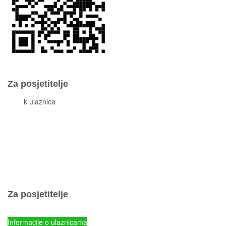
Za posjetitelje
Cjeni
k ulaznica
Komisiona prodaja ulaznica
Izleti
Smještaj
Korisne informacije
Pravila ponašanja
Popis otoka
Za posjetitelje
Cjenik ulaznica
Informacije o ulaznicama