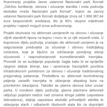
financiranju projekta Javne ustanove Nacionalni park Kornati
„Održivo korištenje, obnova i očuvanje staništa i vrsta područja
ekološke mreže Nacionalni park Kornati'', kojom se Javnoj
ustanovi Nacionalni park Kornati dodjeljuje iznos od 1.999.387,64
eura bespovratnih sredstava, što je 85% ukupne vrijednosti
projekta i najveći mogući iznos sufinanciranja.
Projekt obuhvaća niz aktivnosti usmjerenih na obnovu i očuvanje
ciljnih stanišnih tipova na kopnu i moru te uz njih vezanih vrsta. U
kopnenom dijelu područja, značajan dio aktivnosti usmjeren je na
osiguravanje preduvjeta za očuvanje i obnovu tradicijskog
ovčarstva, koje je ključno za održavanje povoljnog stanja
očuvanosti i rasprostranjenosti eumediteranskih travnjaka.
Provodit će se suzbijanje populacije čaglja kako bi se spriječilo
njegovo daljnje širenje, kao i opremanje travnjačkih površina
infrastrukturom potrebnom za obnovu i očuvanje tradicionalnog
pregonskog pašarenja. Predviđene su aktivnosti kontroliranog
paljenja zaraslih travnjaka te uklanjanje alepskog bora na
prioritetnim lokacijama. Također se planira obnova lokvi unutar
parka. U morskom dijelu područja, glavne planirane aktivnosti
uključuju pojačani nadzor nad zonama stroge zaštite (uspostava
telenadzora), daljnja uspostava ekološki prihvatljivih sidrišta te
uklanjanje starih i odbačenih ribolovnih alata što će doprinijeti