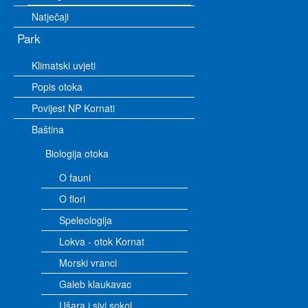
Natječaji
Park
Klimatski uvjeti
Popis otoka
Povijest NP Kornati
Baština
Biologija otoka
O fauni
O flori
Speleologija
Lokva - otok Kornat
Morski vranci
Galeb klaukavac
Ušara i sivi sokol