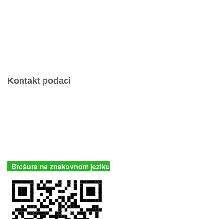
Kontakt podaci
JU Nacionalni park Kornati
Butina 2
22243 Murter
Hrvatska
+385 (22) 435740
kornati@np-kornati.hr
Brošura na znakovnom jeziku