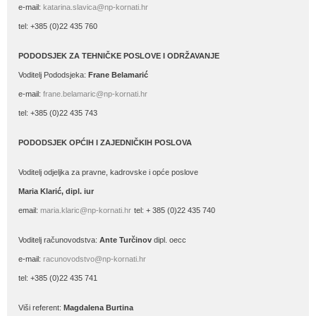
e-mail:
katarina.slavica@np-kornati.hr
tel: +385 (0)22 435 760
PODODSJEK ZA TEHNIČKE POSLOVE I ODRŽAVANJE
Voditelj Pododsjeka:
Frane Belamarić
e-mail:
frane.belamaric@np-kornati.hr
tel: +385 (0)22 435 743
PODODSJEK OPĆIH I ZAJEDNIČKIH POSLOVA
Voditelj odjeljka za pravne, kadrovske i opće poslove
Maria Klarić, dipl. iur
email:
maria.klaric@np-kornati.hr
tel: + 385 (0)22 435 740
Voditelj računovodstva:
Ante Turčinov
dipl. oecc
e-mail:
racunovodstvo@np-kornati.hr
tel: +385 (0)22 435 741
Viši referent:
Magdalena Burtina