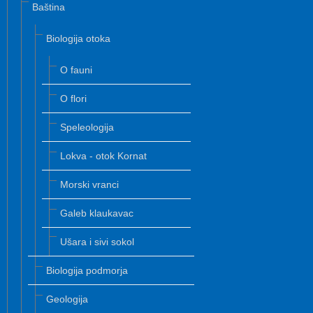
Baština
Biologija otoka
O fauni
O flori
Speleologija
Lokva - otok Kornat
Morski vranci
Galeb klaukavac
Ušara i sivi sokol
Biologija podmorja
Geologija