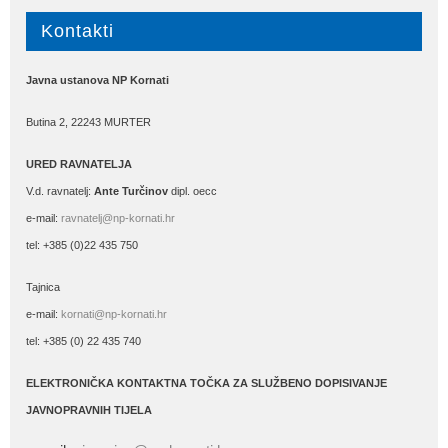
Kontakti
Javna ustanova NP Kornati
Butina 2, 22243 MURTER
URED RAVNATELJA
V.d. ravnatelj:
Ante Turčinov
dipl. oecc
e-mail:
ravnatelj@np-kornati.hr
tel: +385 (0)22 435 750
Tajnica
e-mail:
kornati@np-kornati.hr
tel: +385 (0) 22 435 740
ELEKTRONIČKA KONTAKTNA TOČKA ZA SLUŽBENO DOPISIVANJE
JAVNOPRAVNIH TIJELA