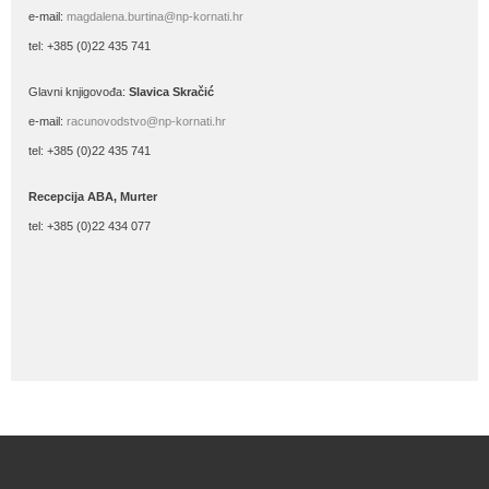
e-mail:
magdalena.burtina@np-kornati.hr
tel: +385 (0)22 435 741
Glavni knjigovođa:
Slavica Skračić
e-mail:
racunovodstvo@np-kornati.hr
tel: +385 (0)22 435 741
Recepcija ABA, Murter
tel: +385 (0)22 434 077