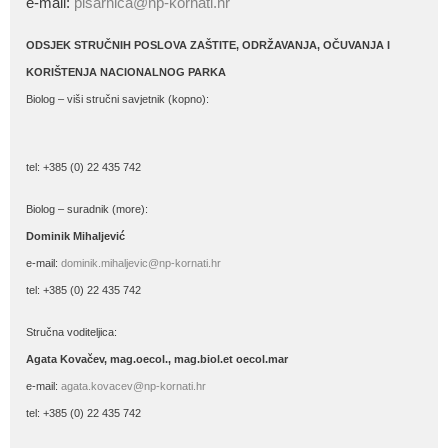
e-mail:
pisarnica@np-kornati.hr
ODSJEK STRUČNIH POSLOVA ZAŠTITE, ODRŽAVANJA, OČUVANJA I
KORIŠTENJA NACIONALNOG PARKA
Biolog – viši stručni savjetnik (kopno):
tel: +385 (0) 22 435 742
Biolog – suradnik (more):
Dominik Mihaljević
e-mail:
dominik.mihaljevic@np-kornati.hr
tel: +385 (0) 22 435 742
Stručna voditeljica:
Agata Kovačev,
mag.oecol., mag.biol.et oecol.mar
e-mail:
agata.kovacev@np-kornati.hr
tel: +385 (0) 22 435 742