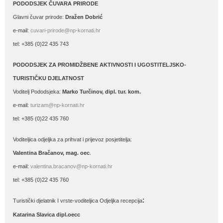
PODODSJEK ČUVARA PRIRODE
Glavni čuvar prirode:
Dražen Dobrić
e-mail:
cuvari-prirode@np-kornati.hr
tel: +385 (0)22 435 743
PODODSJEK ZA PROMIDŽBENE AKTIVNOSTI I UGOSTITELJSKO-
TURISTIČKU DJELATNOST
Voditelj Pododsjeka:
Marko Turčinov, dipl. tur. kom.
e-mail:
turizam@np-kornati.hr
tel: +385 (0)22 435 760
Voditeljica odjeljka za prihvat i prijevoz posjetitelja:
Valentina Bračanov, mag. oec
.
e-mail:
valentina.bracanov@np-kornati.hr
tel: +385 (0)22 435 760
:
Turistički djelatnik I vrste-voditeljica Odjeljka recepcija
Katarina Slavica dipl.oecc