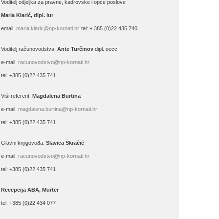
Voditelj odjeljka za pravne, kadrovske i opće poslove
Maria Klarić, dipl. iur
email:
maria.klaric@np-kornati.hr
tel: + 385 (0)22 435 740
Voditelj računovodstva:
Ante Turčinov
dipl. oecc
e-mail:
racunovodstvo@np-kornati.hr
tel: +385 (0)22 435 741
Viši referent:
Magdalena Burtina
e-mail:
magdalena.burtina@np-kornati.hr
tel: +385 (0)22 435 741
Glavni knjigovođa:
Slavica Skračić
e-mail:
racunovodstvo@np-kornati.hr
tel: +385 (0)22 435 741
Recepcija ABA, Murter
tel: +385 (0)22 434 077