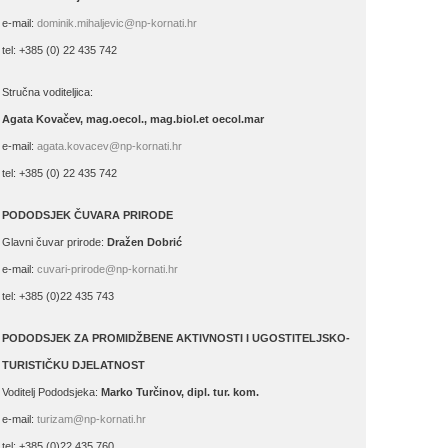
e-mail:
dominik.mihaljevic@np-kornati.hr
tel: +385 (0) 22 435 742
Stručna voditeljica:
Agata Kovačev,
mag.oecol., mag.biol.et oecol.mar
e-mail:
agata.kovacev@np-kornati.hr
tel: +385 (0) 22 435 742
PODODSJEK ČUVARA PRIRODE
Glavni čuvar prirode:
Dražen Dobrić
e-mail:
cuvari-prirode@np-kornati.hr
tel: +385 (0)22 435 743
PODODSJEK ZA PROMIDŽBENE AKTIVNOSTI I UGOSTITELJSKO-
TURISTIČKU DJELATNOST
Voditelj Pododsjeka:
Marko Turčinov, dipl. tur. kom.
e-mail:
turizam@np-kornati.hr
tel: +385 (0)22 435 760