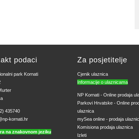
akt podaci
Za posjetitelje
onalni park Kornati
Cjenik ulaznica
2
Informacije o ulaznicama
urter
NP Kornati - Online prodaja ul
ka
Parkovi Hrvatske - Online pro
2) 435740
ulaznica
@np-kornati.hr
mySea online - prodaja ulazni
Komisiona prodaja ulaznica
ra na znakovnom jeziku
Izleti