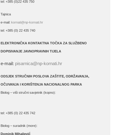
tel: +385 (0)22 435 750
Tajnica
e-mail:
kornati@np-kornati.hr
tel: +385 (0) 22 435 740
ELEKTRONIČKA KONTAKTNA TOČKA ZA SLUŽBENO
DOPISIVANJE JAVNOPRAVNIH TIJELA
e-mail:
pisarnica@np-kornati.hr
ODSJEK STRUČNIH POSLOVA ZAŠTITE, ODRŽAVANJA,
OČUVANJA I KORIŠTENJA NACIONALNOG PARKA
Biolog – viši stručni savjetnik (kopno):
tel: +385 (0) 22 435 742
Biolog – suradnik (more):
Dominik Mihaljević