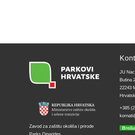
Kont
JU Naci
Butina 
22243 M
Hrvats
+385 (2
kornati
Zavod za zaštitu okoliša i prirode
Brošu
Parks Dinarides