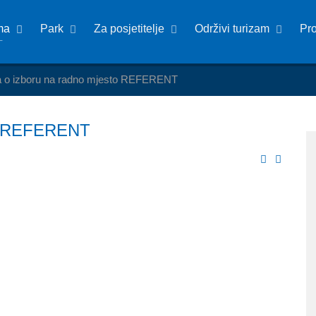
ma
Park
Za posjetitelje
Održivi turizam
Pr
 o izboru na radno mjesto REFERENT
to REFERENT