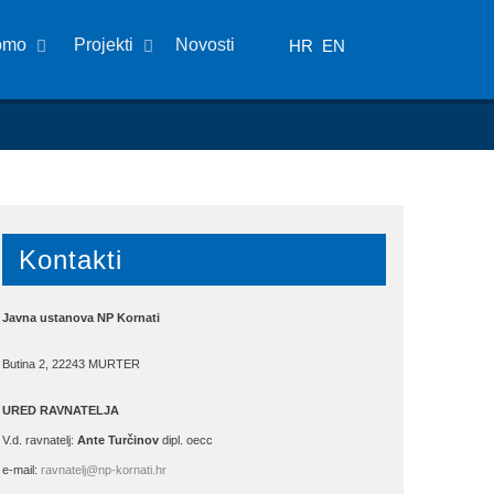
omo
Projekti
Novosti
HR
EN
Kontakti
Javna ustanova NP Kornati
Butina 2, 22243 MURTER
URED RAVNATELJA
V.d. ravnatelj:
Ante Turčinov
dipl. oecc
e-mail:
ravnatelj@np-kornati.hr