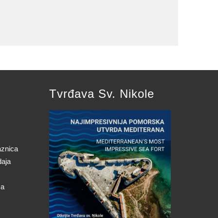
Tvrđava Sv. Nikole
aznica
daja
ca