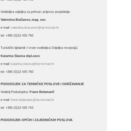
Voditeljica odjeljka za prihvat i prijevoz posjetitelja:
Valentina Bračanov, mag. oec
.
e-mail:
valentina.bracanov@np-kornati.hr
tel: +385 (0)22 435 760
:
Turistički djelatnik I vrste-voditeljica Odjeljka recepcija
Katarina Slavica dipl.oecc
e-mail:
katarina.slavica@np-kornati.hr
tel: +385 (0)22 435 760
PODODSJEK ZA TEHNIČKE POSLOVE I ODRŽAVANJE
Voditelj Pododsjeka:
Frane Belamarić
e-mail:
frane.belamaric@np-kornati.hr
tel: +385 (0)22 435 743
PODODSJEK OPĆIH I ZAJEDNIČKIH POSLOVA