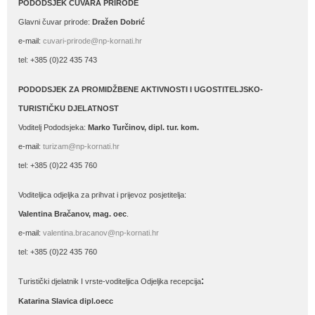
PODODSJEK ČUVARA PRIRODE
Glavni čuvar prirode:
Dražen Dobrić
e-mail:
cuvari-prirode@np-kornati.hr
tel: +385 (0)22 435 743
PODODSJEK ZA PROMIDŽBENE AKTIVNOSTI I UGOSTITELJSKO-
TURISTIČKU DJELATNOST
Voditelj Pododsjeka:
Marko Turčinov, dipl. tur. kom.
e-mail:
turizam@np-kornati.hr
tel: +385 (0)22 435 760
Voditeljica odjeljka za prihvat i prijevoz posjetitelja:
Valentina Bračanov, mag. oec
.
e-mail:
valentina.bracanov@np-kornati.hr
tel: +385 (0)22 435 760
:
Turistički djelatnik I vrste-voditeljica Odjeljka recepcija
Katarina Slavica dipl.oecc