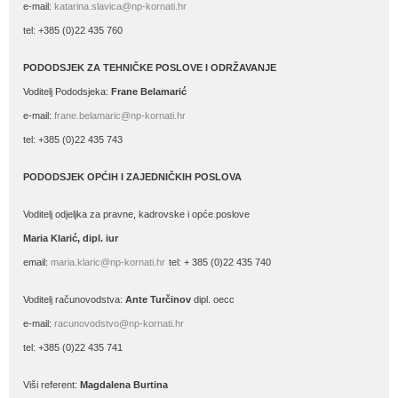
e-mail:
katarina.slavica@np-kornati.hr
tel: +385 (0)22 435 760
PODODSJEK ZA TEHNIČKE POSLOVE I ODRŽAVANJE
Voditelj Pododsjeka:
Frane Belamarić
e-mail:
frane.belamaric@np-kornati.hr
tel: +385 (0)22 435 743
PODODSJEK OPĆIH I ZAJEDNIČKIH POSLOVA
Voditelj odjeljka za pravne, kadrovske i opće poslove
Maria Klarić, dipl. iur
email:
maria.klaric@np-kornati.hr
tel: + 385 (0)22 435 740
Voditelj računovodstva:
Ante Turčinov
dipl. oecc
e-mail:
racunovodstvo@np-kornati.hr
tel: +385 (0)22 435 741
Viši referent:
Magdalena Burtina