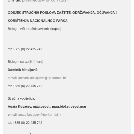
ODSJEK STRUČNIH POSLOVA ZAŠTITE, ODRŽAVANJA, OČUVANJA I
KORIŠTENJA NACIONALNOG PARKA
Biolog – viši stručni savjetnik (kopno):
tel: +385 (0) 22 435 742
Biolog – suradnik (more):
Dominik Mihaljević
e-mail:
dominik.mihaljevic@np-kornati.hr
tel: +385 (0) 22 435 742
Stručna voditeljica:
Agata Kovačev,
mag.oecol., mag.biol.et oecol.mar
e-mail:
agata.kovacev@np-kornati.hr
tel: +385 (0) 22 435 742