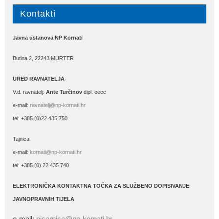
Kontakti
Javna ustanova NP Kornati
Butina 2, 22243 MURTER
URED RAVNATELJA
V.d. ravnatelj:
Ante Turčinov
dipl. oecc
e-mail:
ravnatelj@np-kornati.hr
tel: +385 (0)22 435 750
Tajnica
e-mail:
kornati@np-kornati.hr
tel: +385 (0) 22 435 740
ELEKTRONIČKA KONTAKTNA TOČKA ZA SLUŽBENO DOPISIVANJE
JAVNOPRAVNIH TIJELA
e-mail:
pisarnica@np-kornati.hr