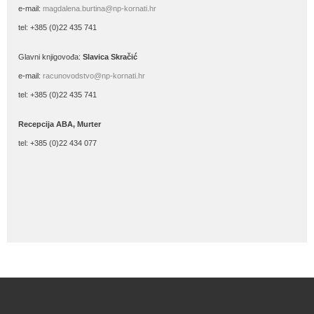
e-mail:
magdalena.burtina@np-kornati.hr
tel: +385 (0)22 435 741
Glavni knjigovođa:
Slavica Skračić
e-mail:
racunovodstvo@np-kornati.hr
tel: +385 (0)22 435 741
Recepcija ABA, Murter
tel: +385 (0)22 434 077