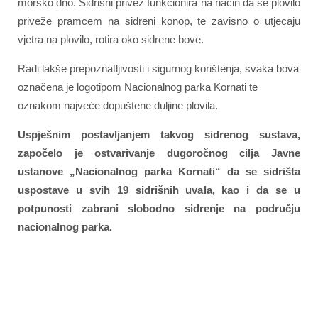
morsko dno. Sidrišni privez funkcionira na način da se plovilo
priveže pramcem na sidreni konop, te zavisno o utjecaju
vjetra na plovilo, rotira oko sidrene bove.
Radi lakše prepoznatljivosti i sigurnog korištenja, svaka bova
označena je logotipom Nacionalnog parka Kornati te
oznakom najveće dopuštene duljine plovila.
Uspješnim postavljanjem takvog sidrenog sustava,
započelo je ostvarivanje dugoročnog cilja Javne
ustanove „Nacionalnog parka Kornati“ da se sidrišta
uspostave u svih 19 sidrišnih uvala, kao i da se u
potpunosti zabrani slobodno sidrenje na području
nacionalnog parka.