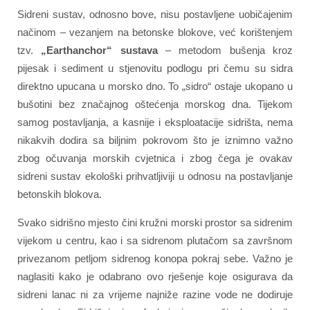
Sidreni sustav, odnosno bove, nisu postavljene uobičajenim
načinom – vezanjem na betonske blokove, već korištenjem
tzv.
„Earthanchor“ sustava
– metodom bušenja kroz
pijesak i sediment u stjenovitu podlogu pri čemu su sidra
direktno upucana u morsko dno. To „sidro“ ostaje ukopano u
bušotini bez značajnog oštećenja morskog dna. Tijekom
samog postavljanja, a kasnije i eksploatacije sidrišta, nema
nikakvih dodira sa biljnim pokrovom što je iznimno važno
zbog očuvanja morskih cvjetnica i zbog čega je ovakav
sidreni sustav ekološki prihvatljiviji u odnosu na postavljanje
betonskih blokova.
Svako sidrišno mjesto čini kružni morski prostor sa sidrenim
vijekom u centru, kao i sa sidrenom plutačom sa završnom
privezanom petljom sidrenog konopa pokraj sebe. Važno je
naglasiti kako je odabrano ovo rješenje koje osigurava da
sidreni lanac ni za vrijeme najniže razine vode ne dodiruje