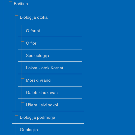
Baština
Biologija otoka
O fauni
O flori
Speleologija
Lokva - otok Kornat
Morski vranci
Galeb klaukavac
Ušara i sivi sokol
Biologija podmorja
Geologija