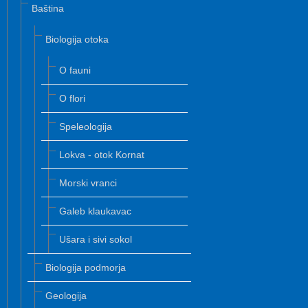
Baština
Biologija otoka
O fauni
O flori
Speleologija
Lokva - otok Kornat
Morski vranci
Galeb klaukavac
Ušara i sivi sokol
Biologija podmorja
Geologija