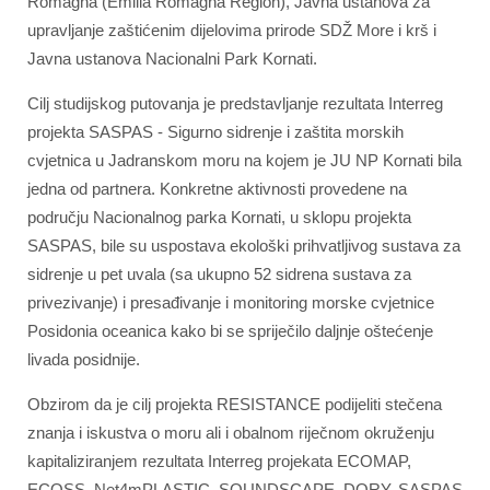
Romagna (Emilia Romagna Region), Javna ustanova za
upravljanje zaštićenim dijelovima prirode SDŽ More i krš i
Javna ustanova Nacionalni Park Kornati.
Cilj studijskog putovanja je predstavljanje rezultata Interreg
projekta SASPAS - Sigurno sidrenje i zaštita morskih
cvjetnica u Jadranskom moru na kojem je JU NP Kornati bila
jedna od partnera. Konkretne aktivnosti provedene na
području Nacionalnog parka Kornati, u sklopu projekta
SASPAS, bile su uspostava ekološki prihvatljivog sustava za
sidrenje u pet uvala (sa ukupno 52 sidrena sustava za
privezivanje) i presađivanje i monitoring morske cvjetnice
Posidonia oceanica kako bi se spriječilo daljnje oštećenje
livada posidnije.
Obzirom da je cilj projekta RESISTANCE podijeliti stečena
znanja i iskustva o moru ali i obalnom riječnom okruženju
kapitaliziranjem rezultata Interreg projekata ECOMAP,
ECOSS, Net4mPLASTIC, SOUNDSCAPE, DORY, SASPAS