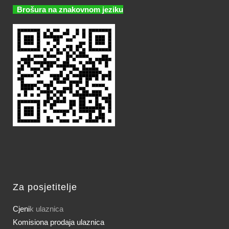
Brošura na znakovnom jeziku
Za posjetitelje
Cjeni
k ulaznica
Komisiona prodaja ulaznica