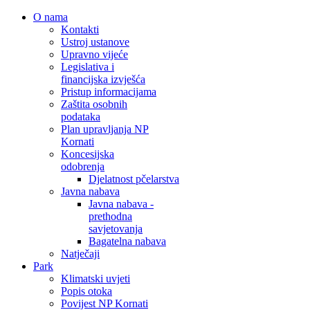
O nama
Kontakti
Ustroj ustanove
Upravno vijeće
Legislativa i
financijska izvješća
Pristup informacijama
Zaštita osobnih
podataka
Plan upravljanja NP
Kornati
Koncesijska
odobrenja
Djelatnost pčelarstva
Javna nabava
Javna nabava -
prethodna
savjetovanja
Bagatelna nabava
Natječaji
Park
Klimatski uvjeti
Popis otoka
Povijest NP Kornati