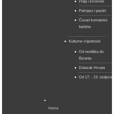
Polja i krčevine
Pašnjaci i pastiri
Čuvari kornatske
baštine
Kulturne vrijednosti
Od neolitika do
Bizanta
Dolazak Hrvata
Od 17. - 19. stoljeća
Home