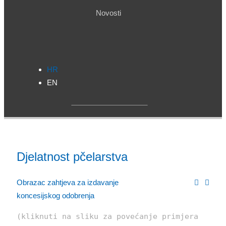
Novosti
HR
EN
Djelatnost pčelarstva
Obrazac zahtjeva za izdavanje
koncesijskog odobrenja
(kliknuti na sliku za povećanje primjera