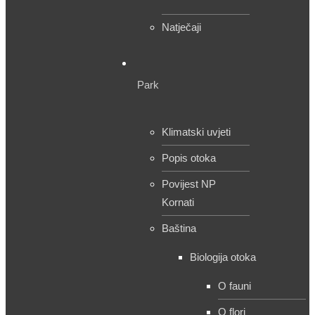
Natječaji
Park
Klimatski uvjeti
Popis otoka
Povijest NP
Kornati
Baština
Biologija otoka
O fauni
O flori