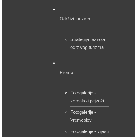
Održivi turizam
Strategija razvoja
održivog turizma
Promo
Fotogalerije -
kornatski pejzaži
Fotogalerije -
Vremeplov
Fotogalerije - vijesti