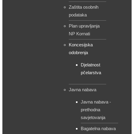
Zaštita osobnih
podataka
Plan upravljanja
NP Kornati
Koncesijska
odobrenja
Djelatnost
pčelarstva
Javna nabava
Javna nabava -
prethodna
savjetovanja
Bagatelna nabava