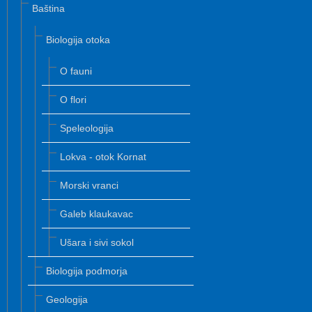
Baština
Biologija otoka
O fauni
O flori
Speleologija
Lokva - otok Kornat
Morski vranci
Galeb klaukavac
Ušara i sivi sokol
Biologija podmorja
Geologija