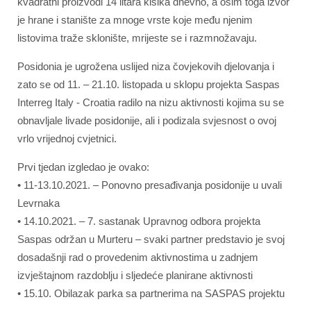
kvadratni proizvodi 14 litara kisika dnevno, a osim toga izvor
je hrane i stanište za mnoge vrste koje među njenim
listovima traže sklonište, mrijeste se i razmnožavaju.
Posidonia je ugrožena uslijed niza čovjekovih djelovanja i
zato se od 11. – 21.10. listopada u sklopu projekta Saspas
Interreg Italy - Croatia radilo na nizu aktivnosti kojima su se
obnavljale livade posidonije, ali i podizala svjesnost o ovoj
vrlo vrijednoj cvjetnici.
Prvi tjedan izgledao je ovako:
• 11-13.10.2021. – Ponovno presađivanja posidonije u uvali
Levrnaka
• 14.10.2021. – 7. sastanak Upravnog odbora projekta
Saspas održan u Murteru – svaki partner predstavio je svoj
dosadašnji rad o provedenim aktivnostima u zadnjem
izvještajnom razdoblju i sljedeće planirane aktivnosti
• 15.10. Obilazak parka sa partnerima na SASPAS projektu