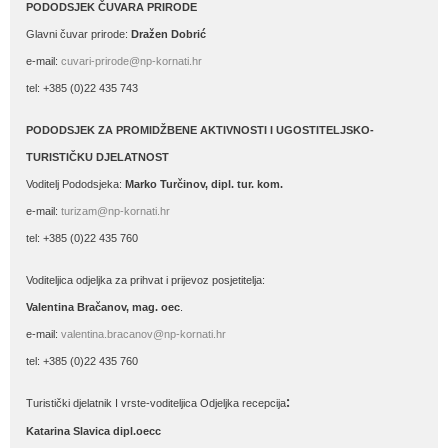
PODODSJEK ČUVARA PRIRODE
Glavni čuvar prirode:
Dražen Dobrić
e-mail:
cuvari-prirode@np-kornati.hr
tel: +385 (0)22 435 743
PODODSJEK ZA PROMIDŽBENE AKTIVNOSTI I UGOSTITELJSKO-
TURISTIČKU DJELATNOST
Voditelj Pododsjeka:
Marko Turčinov, dipl. tur. kom.
e-mail:
turizam@np-kornati.hr
tel: +385 (0)22 435 760
Voditeljica odjeljka za prihvat i prijevoz posjetitelja:
Valentina Bračanov, mag. oec
.
e-mail:
valentina.bracanov@np-kornati.hr
tel: +385 (0)22 435 760
:
Turistički djelatnik I vrste-voditeljica Odjeljka recepcija
Katarina Slavica dipl.oecc