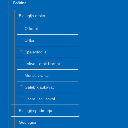
Baština
Biologija otoka
O fauni
O flori
Speleologija
Lokva - otok Kornat
Morski vranci
Galeb klaukavac
Ušara i sivi sokol
Biologija podmorja
Geologija