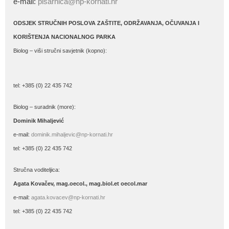
e-mail:
pisarnica@np-kornati.hr
ODSJEK STRUČNIH POSLOVA ZAŠTITE, ODRŽAVANJA, OČUVANJA I
KORIŠTENJA NACIONALNOG PARKA
Biolog – viši stručni savjetnik (kopno):
tel: +385 (0) 22 435 742
Biolog – suradnik (more):
Dominik Mihaljević
e-mail:
dominik.mihaljevic@np-kornati.hr
tel: +385 (0) 22 435 742
Stručna voditeljica:
Agata Kovačev,
mag.oecol., mag.biol.et oecol.mar
e-mail:
agata.kovacev@np-kornati.hr
tel: +385 (0) 22 435 742