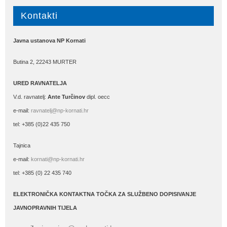
Kontakti
Javna ustanova NP Kornati
Butina 2, 22243 MURTER
URED RAVNATELJA
V.d. ravnatelj:
Ante Turčinov
dipl. oecc
e-mail:
ravnatelj@np-kornati.hr
tel: +385 (0)22 435 750
Tajnica
e-mail:
kornati@np-kornati.hr
tel: +385 (0) 22 435 740
ELEKTRONIČKA KONTAKTNA TOČKA ZA SLUŽBENO DOPISIVANJE
JAVNOPRAVNIH TIJELA