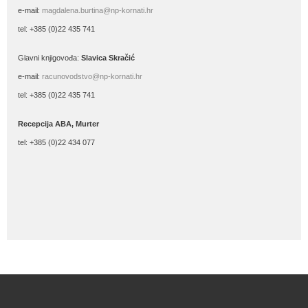
e-mail:
magdalena.burtina@np-kornati.hr
tel: +385 (0)22 435 741
Glavni knjigovođa:
Slavica Skračić
e-mail:
racunovodstvo@np-kornati.hr
tel: +385 (0)22 435 741
Recepcija ABA, Murter
tel: +385 (0)22 434 077