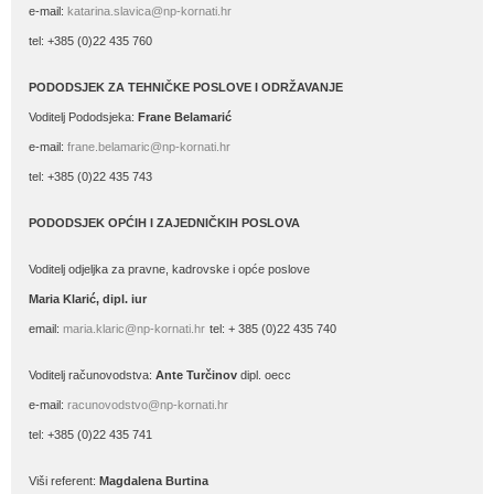
e-mail:
katarina.slavica@np-kornati.hr
tel: +385 (0)22 435 760
PODODSJEK ZA TEHNIČKE POSLOVE I ODRŽAVANJE
Voditelj Pododsjeka:
Frane Belamarić
e-mail:
frane.belamaric@np-kornati.hr
tel: +385 (0)22 435 743
PODODSJEK OPĆIH I ZAJEDNIČKIH POSLOVA
Voditelj odjeljka za pravne, kadrovske i opće poslove
Maria Klarić, dipl. iur
email:
maria.klaric@np-kornati.hr
tel: + 385 (0)22 435 740
Voditelj računovodstva:
Ante Turčinov
dipl. oecc
e-mail:
racunovodstvo@np-kornati.hr
tel: +385 (0)22 435 741
Viši referent:
Magdalena Burtina