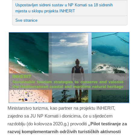
Uspostavljen sidreni sustav u NP Kornati sa 18 sidrenih
mjesta u sklopu projekta INHERIT
Sve stranice
Ministarstvo turizma, kao partner na projektu INHERIT,
zajedno sa JU NP Kornati i dionicima, će u sljedećem
razdoblju (do kolovoza 2020.g.) provoditi
„Pilot testiranje za
razvoj komplementarnih održivih turističkih aktivnosti