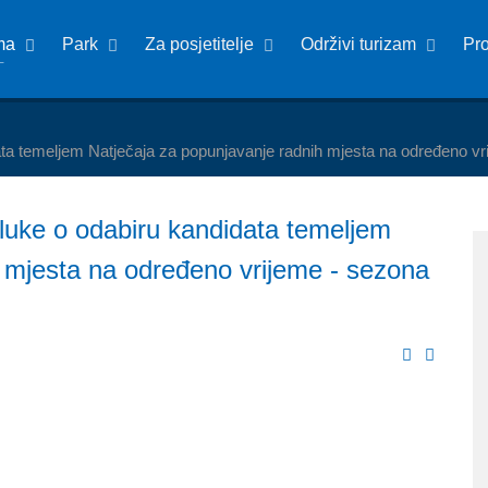
ma
Park
Za posjetitelje
Održivi turizam
Pr
ta temeljem Natječaja za popunjavanje radnih mjesta na određeno v
luke o odabiru kandidata temeljem
 mjesta na određeno vrijeme - sezona