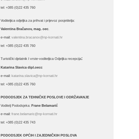
tel: +385 (0)22 435 760
Voditeljica odjeljka za prihvat i prijevoz posjetitelja:
Valentina Bračanov, mag. oec
.
e-mail:
valentina.bracanov@np-kornati.hr
tel: +385 (0)22 435 760
:
Turistički djelatnik I vrste-voditeljica Odjeljka recepcija
Katarina Slavica dipl.oecc
e-mail:
katarina.slavica@np-kornati.hr
tel: +385 (0)22 435 760
PODODSJEK ZA TEHNIČKE POSLOVE I ODRŽAVANJE
Voditelj Pododsjeka:
Frane Belamarić
e-mail:
frane.belamaric@np-kornati.hr
tel: +385 (0)22 435 743
PODODSJEK OPĆIH I ZAJEDNIČKIH POSLOVA