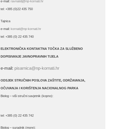
e-mail:
ravnatelj@np-kornati.hr
tel: +385 (0)22 435 750
Tajnica
e-mail:
kornati@np-kornati.hr
tel: +385 (0) 22 435 740
ELEKTRONIČKA KONTAKTNA TOČKA ZA SLUŽBENO
DOPISIVANJE JAVNOPRAVNIH TIJELA
e-mail:
pisarnica@np-kornati.hr
ODSJEK STRUČNIH POSLOVA ZAŠTITE, ODRŽAVANJA,
OČUVANJA I KORIŠTENJA NACIONALNOG PARKA
Biolog – viši stručni savjetnik (kopno):
tel: +385 (0) 22 435 742
Biolog – suradnik (more):