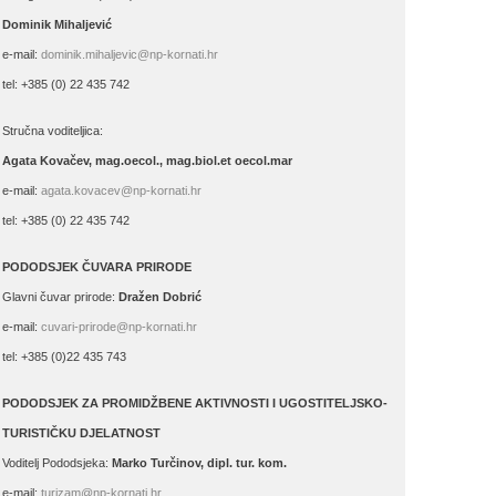
Dominik Mihaljević
e-mail:
dominik.mihaljevic@np-kornati.hr
tel: +385 (0) 22 435 742
Stručna voditeljica:
Agata Kovačev,
mag.oecol., mag.biol.et oecol.mar
e-mail:
agata.kovacev@np-kornati.hr
tel: +385 (0) 22 435 742
PODODSJEK ČUVARA PRIRODE
Glavni čuvar prirode:
Dražen Dobrić
e-mail:
cuvari-prirode@np-kornati.hr
tel: +385 (0)22 435 743
PODODSJEK ZA PROMIDŽBENE AKTIVNOSTI I UGOSTITELJSKO-
TURISTIČKU DJELATNOST
Voditelj Pododsjeka:
Marko Turčinov, dipl. tur. kom.
e-mail:
turizam@np-kornati.hr