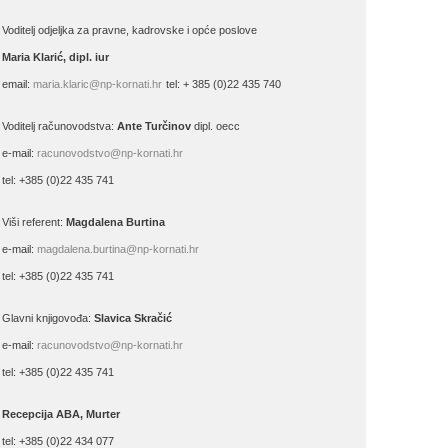
Voditelj odjeljka za pravne, kadrovske i opće poslove
Maria Klarić, dipl. iur
email:
maria.klaric@np-kornati.hr
tel: + 385 (0)22 435 740
Voditelj računovodstva:
Ante Turčinov
dipl. oecc
e-mail:
racunovodstvo@np-kornati.hr
tel: +385 (0)22 435 741
Viši referent:
Magdalena Burtina
e-mail:
magdalena.burtina@np-kornati.hr
tel: +385 (0)22 435 741
Glavni knjigovođa:
Slavica Skračić
e-mail:
racunovodstvo@np-kornati.hr
tel: +385 (0)22 435 741
Recepcija ABA, Murter
tel: +385 (0)22 434 077