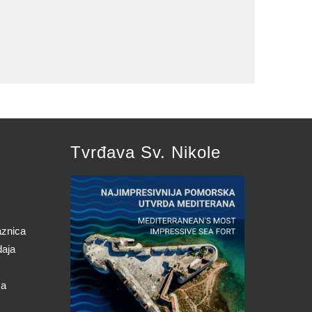
Tvrđava Sv. Nikole
aznica
daja
ca