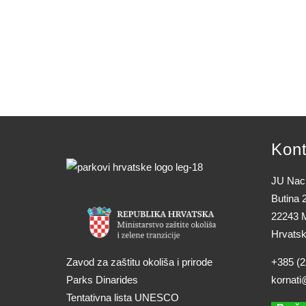
Kont
JU Naci
Butina 
22243 M
Hrvats
Zavod za zaštitu okoliša i prirode
+385 (2
Parks Dinarides
kornati
Tentativna lista UNESCO