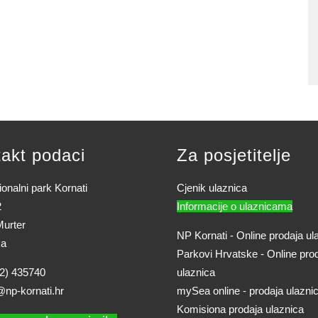
akt podaci
Za posjetitelje
onalni park Kornati
Cjenik ulaznica
2
Informacije o ulaznicama
urter
NP Kornati - Online prodaja ul
ka
Parkovi Hrvatske - Online pro
2) 435740
ulaznica
@np-kornati.hr
mySea online - prodaja ulazni
Komisiona prodaja ulaznica