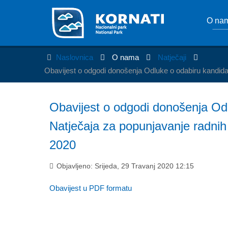
O na
Naslovnica
O nama
Natječaji
Obavijest o odgodi donošenja Odluke o odabiru kandida
Obavijest o odgodi donošenja Od
Natječaja za popunjavanje radnih
2020
Objavljeno: Srijeda, 29 Travanj 2020 12:15
Obavijest u PDF formatu