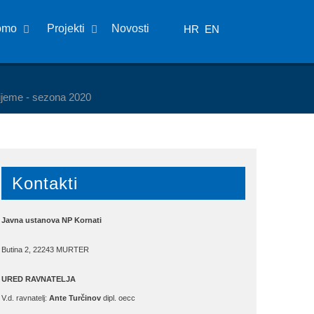
omo
Projekti
Novosti
HR
EN
rijeme - sezona 2020
Kontakti
Javna ustanova NP Kornati
Butina 2, 22243 MURTER
URED RAVNATELJA
V.d. ravnatelj:
Ante Turčinov
dipl. oecc