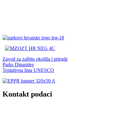
Zavod za zaštitu okoliša i prirode
Parks Dinarides
Tentativna lista UNESCO
Kontakt podaci
JU Nacionalni park Kornati
Butina 2
22243 Murter
Hrvatska
+385 (22) 435740