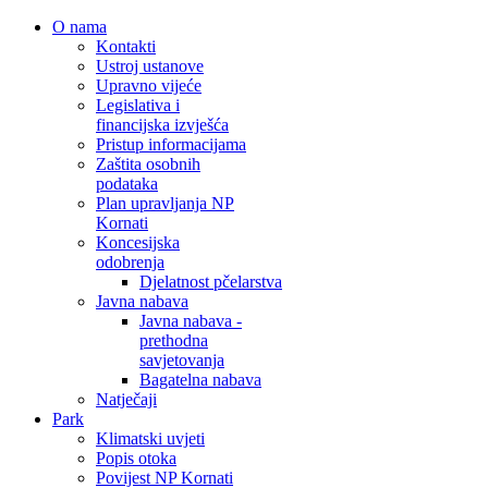
O nama
Kontakti
Ustroj ustanove
Upravno vijeće
Legislativa i
financijska izvješća
Pristup informacijama
Zaštita osobnih
podataka
Plan upravljanja NP
Kornati
Koncesijska
odobrenja
Djelatnost pčelarstva
Javna nabava
Javna nabava -
prethodna
savjetovanja
Bagatelna nabava
Natječaji
Park
Klimatski uvjeti
Popis otoka
Povijest NP Kornati