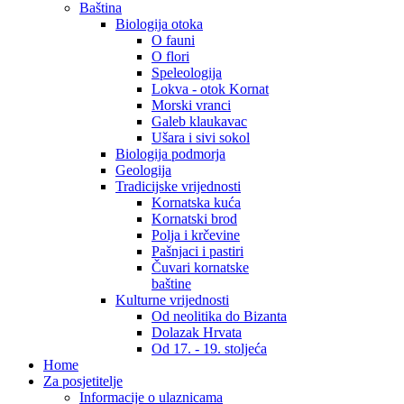
Baština
Biologija otoka
O fauni
O flori
Speleologija
Lokva - otok Kornat
Morski vranci
Galeb klaukavac
Ušara i sivi sokol
Biologija podmorja
Geologija
Tradicijske vrijednosti
Kornatska kuća
Kornatski brod
Polja i krčevine
Pašnjaci i pastiri
Čuvari kornatske
baštine
Kulturne vrijednosti
Od neolitika do Bizanta
Dolazak Hrvata
Od 17. - 19. stoljeća
Home
Za posjetitelje
Informacije o ulaznicama