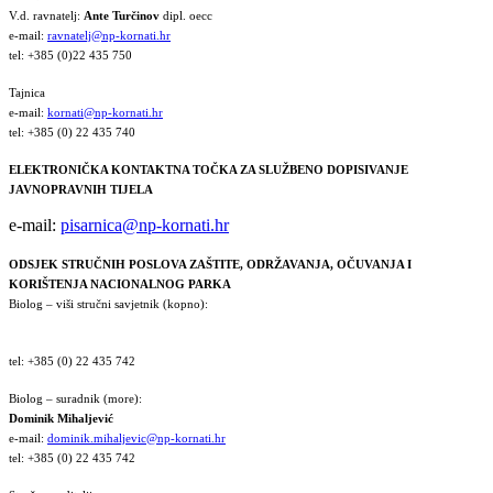
V.d. ravnatelj:
Ante Turčinov
dipl. oecc
e-mail:
ravnatelj@np-kornati.hr
tel: +385 (0)22 435 750
Tajnica
e-mail:
kornati@np-kornati.hr
tel: +385 (0) 22 435 740
ELEKTRONIČKA KONTAKTNA TOČKA ZA SLUŽBENO DOPISIVANJE
JAVNOPRAVNIH TIJELA
e-mail:
pisarnica@np-kornati.hr
ODSJEK STRUČNIH POSLOVA ZAŠTITE, ODRŽAVANJA, OČUVANJA I
KORIŠTENJA NACIONALNOG PARKA
Biolog – viši stručni savjetnik (kopno):
tel: +385 (0) 22 435 742
Biolog – suradnik (more):
Dominik Mihaljević
e-mail:
dominik.mihaljevic@np-kornati.hr
tel: +385 (0) 22 435 742