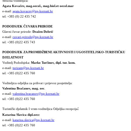
Stručna voditeljica:
Agata Kovačev,
mag.oecol., mag.biol.et oecol.mar
e-mail:
agata.kovacev@np-kornati.hr
tel: +385 (0) 22 435 742
PODODSJEK ČUVARA PRIRODE
Glavni čuvar prirode:
Dražen Dobrić
e-mail:
cuvari-prirode@np-kornati.hr
tel: +385 (0)22 435 743
PODODSJEK ZA PROMIDŽBENE AKTIVNOSTI I UGOSTITELJSKO-TURISTIČKU
DJELATNOST
Voditelj Pododsjeka:
Marko Turčinov, dipl. tur. kom.
e-mail:
turizam@np-kornati.hr
tel: +385 (0)22 435 760
Voditeljica odjeljka za prihvat i prijevoz posjetitelja:
Valentina Bračanov, mag. oec
.
e-mail:
valentina.bracanov@np-kornati.hr
tel: +385 (0)22 435 760
:
Turistički djelatnik I vrste-voditeljica Odjeljka recepcija
Katarina Slavica dipl.oecc
e-mail:
katarina.slavica@np-kornati.hr
tel: +385 (0)22 435 760