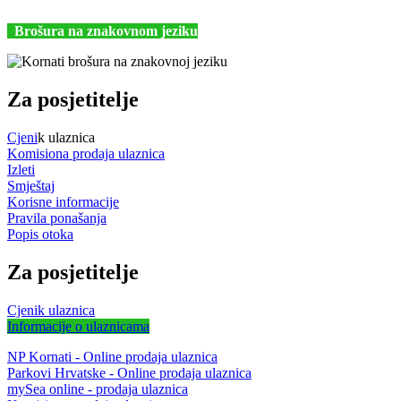
kornati@np-kornati.hr
Brošura na znakovnom jeziku
Za posjetitelje
Cjeni
k ulaznica
Komisiona prodaja ulaznica
Izleti
Smještaj
Korisne informacije
Pravila ponašanja
Popis otoka
Za posjetitelje
Cjenik ulaznica
Informacije o ulaznicama
NP Kornati - Online prodaja ulaznica
Parkovi Hrvatske - Online prodaja ulaznica
mySea online - prodaja ulaznica