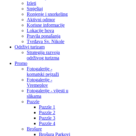
Izleti
Smještaj
Ronjenje i snorkeling
Aktivni odmor
Korisne informacije
Lokacije bova
Pravila ponašanja
Tvrđava Sv. Nikole
Održivi turizam
Strategija razvoja
održivog turizma
Promo
Fotogalerije -
kornatski pejzaži
Fotogalerije -
Vremeplov
Fotogalerije - vijesti u
slikama
Puzzle
Puzzle 1
Puzzle 2
Puzzle 3
Puzzle 4
Brošure
Brošura Parkovi