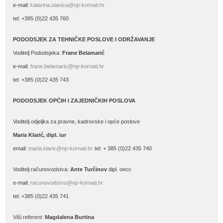
e-mail:
katarina.slavica@np-kornati.hr
tel: +385 (0)22 435 760
PODODSJEK ZA TEHNIČKE POSLOVE I ODRŽAVANJE
Voditelj Pododsjeka:
Frane Belamarić
e-mail:
frane.belamaric@np-kornati.hr
tel: +385 (0)22 435 743
PODODSJEK OPĆIH I ZAJEDNIČKIH POSLOVA
Voditelj odjeljka za pravne, kadrovske i opće poslove
Maria Klarić, dipl. iur
email:
maria.klaric@np-kornati.hr
tel: + 385 (0)22 435 740
Voditelj računovodstva:
Ante Turčinov
dipl. oecc
e-mail:
racunovodstvo@np-kornati.hr
tel: +385 (0)22 435 741
Viši referent:
Magdalena Burtina