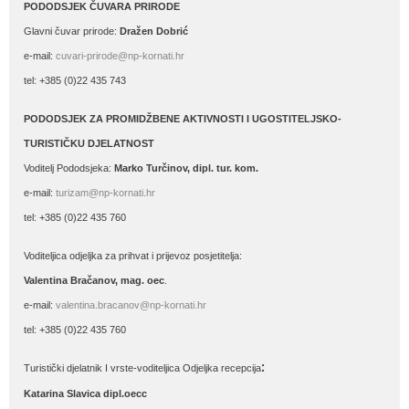
PODODSJEK ČUVARA PRIRODE
Glavni čuvar prirode:
Dražen Dobrić
e-mail:
cuvari-prirode@np-kornati.hr
tel: +385 (0)22 435 743
PODODSJEK ZA PROMIDŽBENE AKTIVNOSTI I UGOSTITELJSKO-
TURISTIČKU DJELATNOST
Voditelj Pododsjeka:
Marko Turčinov, dipl. tur. kom.
e-mail:
turizam@np-kornati.hr
tel: +385 (0)22 435 760
Voditeljica odjeljka za prihvat i prijevoz posjetitelja:
Valentina Bračanov, mag. oec
.
e-mail:
valentina.bracanov@np-kornati.hr
tel: +385 (0)22 435 760
:
Turistički djelatnik I vrste-voditeljica Odjeljka recepcija
Katarina Slavica dipl.oecc