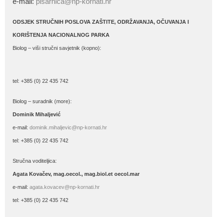
e-mail:
pisarnica@np-kornati.hr
ODSJEK STRUČNIH POSLOVA ZAŠTITE, ODRŽAVANJA, OČUVANJA I
KORIŠTENJA NACIONALNOG PARKA
Biolog – viši stručni savjetnik (kopno):
tel: +385 (0) 22 435 742
Biolog – suradnik (more):
Dominik Mihaljević
e-mail:
dominik.mihaljevic@np-kornati.hr
tel: +385 (0) 22 435 742
Stručna voditeljica:
Agata Kovačev,
mag.oecol., mag.biol.et oecol.mar
e-mail:
agata.kovacev@np-kornati.hr
tel: +385 (0) 22 435 742