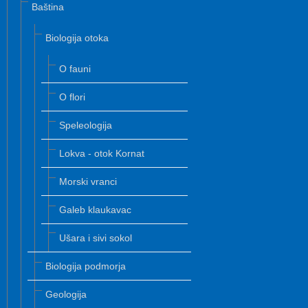
Baština
Biologija otoka
O fauni
O flori
Speleologija
Lokva - otok Kornat
Morski vranci
Galeb klaukavac
Ušara i sivi sokol
Biologija podmorja
Geologija