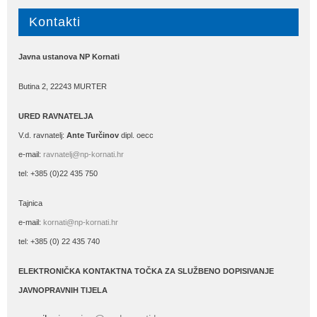
Kontakti
Javna ustanova NP Kornati
Butina 2, 22243 MURTER
URED RAVNATELJA
V.d. ravnatelj:
Ante Turčinov
dipl. oecc
e-mail:
ravnatelj@np-kornati.hr
tel: +385 (0)22 435 750
Tajnica
e-mail:
kornati@np-kornati.hr
tel: +385 (0) 22 435 740
ELEKTRONIČKA KONTAKTNA TOČKA ZA SLUŽBENO DOPISIVANJE
JAVNOPRAVNIH TIJELA