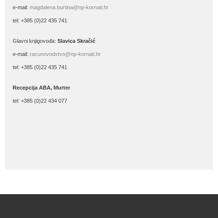
e-mail:
magdalena.burtina@np-kornati.hr
tel: +385 (0)22 435 741
Glavni knjigovođa:
Slavica Skračić
e-mail:
racunovodstvo@np-kornati.hr
tel: +385 (0)22 435 741
Recepcija ABA, Murter
tel: +385 (0)22 434 077