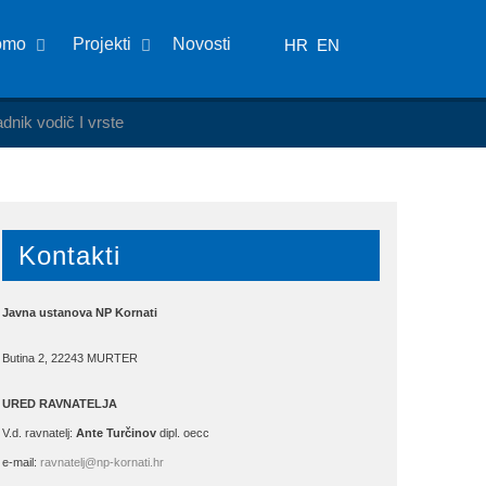
omo
Projekti
Novosti
HR
EN
adnik vodič I vrste
Kontakti
Javna ustanova NP Kornati
Butina 2, 22243 MURTER
URED RAVNATELJA
V.d. ravnatelj:
Ante Turčinov
dipl. oecc
e-mail:
ravnatelj@np-kornati.hr