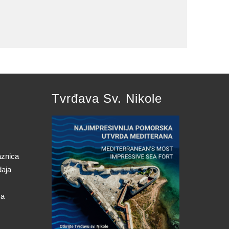
Tvrđava Sv. Nikole
aznica
daja
ca