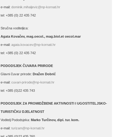
e-mail:
dominik.mihaljevic@np-kornati.hr
tel: +385 (0) 22 435 742
Stručna voditeljica:
Agata Kovačev,
mag.oecol., mag.biol.et oecol.mar
e-mail:
agata.kovacev@np-kornati.hr
tel: +385 (0) 22 435 742
PODODSJEK ČUVARA PRIRODE
Glavni čuvar prirode:
Dražen Dobrić
e-mail:
cuvari-prirode@np-kornati.hr
tel: +385 (0)22 435 743
PODODSJEK ZA PROMIDŽBENE AKTIVNOSTI I UGOSTITELJSKO-
TURISTIČKU DJELATNOST
Voditelj Pododsjeka:
Marko Turčinov, dipl. tur. kom.
e-mail:
turizam@np-kornati.hr
tel: +385 (0)22 435 760