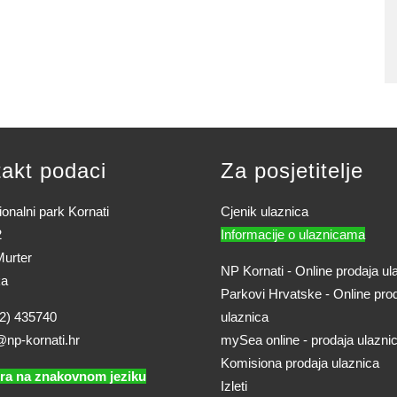
akt podaci
Za posjetitelje
onalni park Kornati
Cjenik ulaznica
2
Informacije o ulaznicama
urter
NP Kornati - Online prodaja ul
ka
Parkovi Hrvatske - Online pro
2) 435740
ulaznica
@np-kornati.hr
mySea online - prodaja ulazni
Komisiona prodaja ulaznica
ra na znakovnom jeziku
Izleti