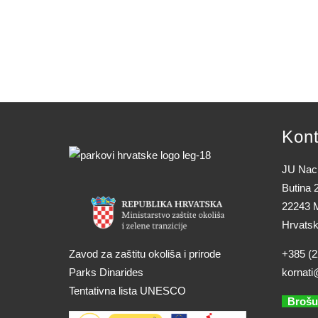
Kont
JU Naci
Butina 
22243 M
Hrvats
Zavod za zaštitu okoliša i prirode
+385 (2
Parks Dinarides
kornati
Tentativna lista UNESCO
Brošu