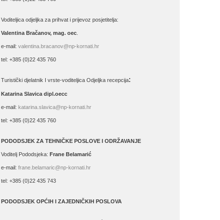
Voditeljica odjeljka za prihvat i prijevoz posjetitelja:
Valentina Bračanov, mag. oec
.
e-mail:
valentina.bracanov@np-kornati.hr
tel: +385 (0)22 435 760
:
Turistički djelatnik I vrste-voditeljica Odjeljka recepcija
Katarina Slavica dipl.oecc
e-mail:
katarina.slavica@np-kornati.hr
tel: +385 (0)22 435 760
PODODSJEK ZA TEHNIČKE POSLOVE I ODRŽAVANJE
Voditelj Pododsjeka:
Frane Belamarić
e-mail:
frane.belamaric@np-kornati.hr
tel: +385 (0)22 435 743
PODODSJEK OPĆIH I ZAJEDNIČKIH POSLOVA