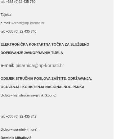
tel: +385 (0)22 435 750
Tajnica
e-mail:
kornati@np-kornati.hr
tel: +385 (0) 22 435 740
ELEKTRONIČKA KONTAKTNA TOČKA ZA SLUŽBENO
DOPISIVANJE JAVNOPRAVNIH TIJELA
e-mail:
pisarnica@np-kornati.hr
ODSJEK STRUČNIH POSLOVA ZAŠTITE, ODRŽAVANJA,
OČUVANJA I KORIŠTENJA NACIONALNOG PARKA
Biolog – viši stručni savjetnik (kopno):
tel: +385 (0) 22 435 742
Biolog – suradnik (more):
Dominik Mihaljević