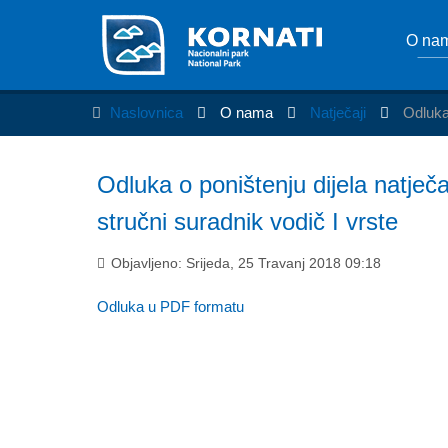
O na
Naslovnica
O nama
Natječaji
Odluka 
Odluka o poništenju dijela natječ
stručni suradnik vodič I vrste
Objavljeno: Srijeda, 25 Travanj 2018 09:18
Odluka u PDF formatu