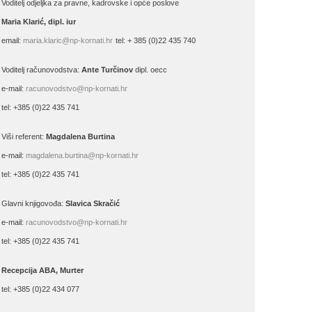
Voditelj odjeljka za pravne, kadrovske i opće poslove
Maria Klarić, dipl. iur
email:
maria.klaric@np-kornati.hr
tel: + 385 (0)22 435 740
Voditelj računovodstva:
Ante Turčinov
dipl. oecc
e-mail:
racunovodstvo@np-kornati.hr
tel: +385 (0)22 435 741
Viši referent:
Magdalena Burtina
e-mail:
magdalena.burtina@np-kornati.hr
tel: +385 (0)22 435 741
Glavni knjigovođa:
Slavica Skračić
e-mail:
racunovodstvo@np-kornati.hr
tel: +385 (0)22 435 741
Recepcija ABA, Murter
tel: +385 (0)22 434 077