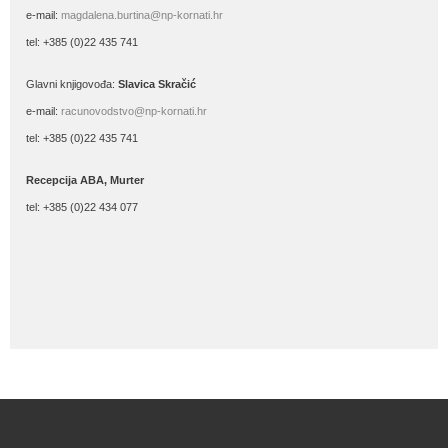
e-mail:
magdalena.burtina@np-kornati.hr
tel: +385 (0)22 435 741
Glavni knjigovođa:
Slavica Skračić
e-mail:
racunovodstvo@np-kornati.hr
tel: +385 (0)22 435 741
Recepcija ABA, Murter
tel: +385 (0)22 434 077