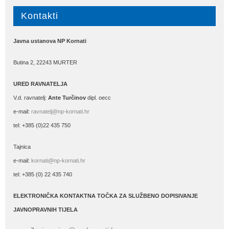
Kontakti
Javna ustanova NP Kornati
Butina 2, 22243 MURTER
URED RAVNATELJA
V.d. ravnatelj:
Ante Turčinov
dipl. oecc
e-mail:
ravnatelj@np-kornati.hr
tel: +385 (0)22 435 750
Tajnica
e-mail:
kornati@np-kornati.hr
tel: +385 (0) 22 435 740
ELEKTRONIČKA KONTAKTNA TOČKA ZA SLUŽBENO DOPISIVANJE
JAVNOPRAVNIH TIJELA