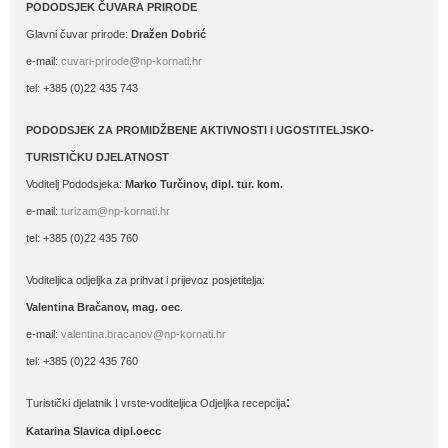
PODODSJEK ČUVARA PRIRODE
Glavni čuvar prirode:
Dražen Dobrić
e-mail:
cuvari-prirode@np-kornati.hr
tel: +385 (0)22 435 743
PODODSJEK ZA PROMIDŽBENE AKTIVNOSTI I UGOSTITELJSKO-
TURISTIČKU DJELATNOST
Voditelj Pododsjeka:
Marko Turčinov, dipl. tur. kom.
e-mail:
turizam@np-kornati.hr
tel: +385 (0)22 435 760
Voditeljica odjeljka za prihvat i prijevoz posjetitelja:
Valentina Bračanov, mag. oec
.
e-mail:
valentina.bracanov@np-kornati.hr
tel: +385 (0)22 435 760
:
Turistički djelatnik I vrste-voditeljica Odjeljka recepcija
Katarina Slavica dipl.oecc