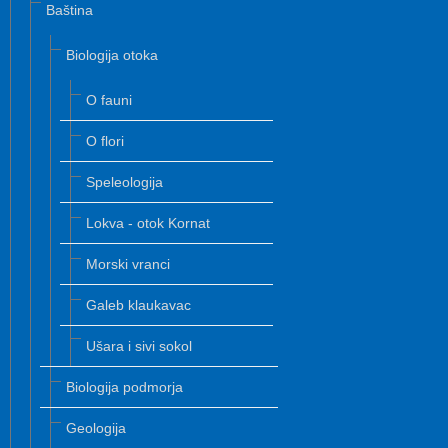
Baština
Biologija otoka
O fauni
O flori
Speleologija
Lokva - otok Kornat
Morski vranci
Galeb klaukavac
Ušara i sivi sokol
Biologija podmorja
Geologija