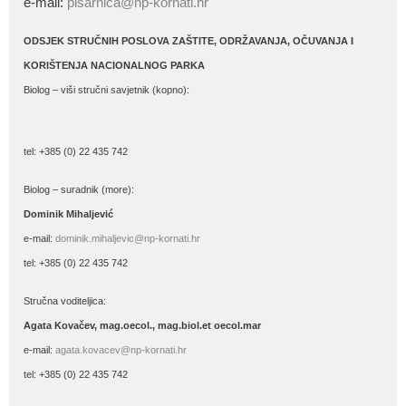
e-mail:
pisarnica@np-kornati.hr
ODSJEK STRUČNIH POSLOVA ZAŠTITE, ODRŽAVANJA, OČUVANJA I
KORIŠTENJA NACIONALNOG PARKA
Biolog – viši stručni savjetnik (kopno):
tel: +385 (0) 22 435 742
Biolog – suradnik (more):
Dominik Mihaljević
e-mail:
dominik.mihaljevic@np-kornati.hr
tel: +385 (0) 22 435 742
Stručna voditeljica:
Agata Kovačev,
mag.oecol., mag.biol.et oecol.mar
e-mail:
agata.kovacev@np-kornati.hr
tel: +385 (0) 22 435 742