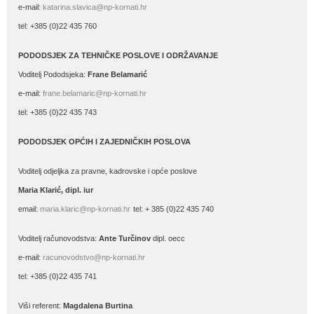
e-mail:
katarina.slavica@np-kornati.hr
tel: +385 (0)22 435 760
PODODSJEK ZA TEHNIČKE POSLOVE I ODRŽAVANJE
Voditelj Pododsjeka:
Frane Belamarić
e-mail:
frane.belamaric@np-kornati.hr
tel: +385 (0)22 435 743
PODODSJEK OPĆIH I ZAJEDNIČKIH POSLOVA
Voditelj odjeljka za pravne, kadrovske i opće poslove
Maria Klarić, dipl. iur
email:
maria.klaric@np-kornati.hr
tel: + 385 (0)22 435 740
Voditelj računovodstva:
Ante Turčinov
dipl. oecc
e-mail:
racunovodstvo@np-kornati.hr
tel: +385 (0)22 435 741
Viši referent:
Magdalena Burtina