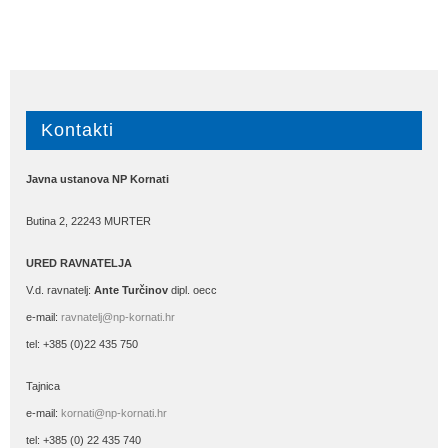
Kontakti
Javna ustanova NP Kornati
Butina 2, 22243 MURTER
URED RAVNATELJA
V.d. ravnatelj:
Ante Turčinov
dipl. oecc
e-mail:
ravnatelj@np-kornati.hr
tel: +385 (0)22 435 750
Tajnica
e-mail:
kornati@np-kornati.hr
tel: +385 (0) 22 435 740