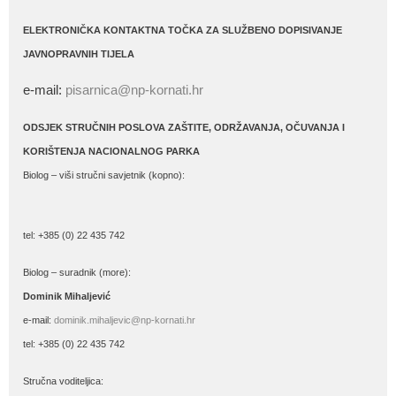
ELEKTRONIČKA KONTAKTNA TOČKA ZA SLUŽBENO DOPISIVANJE
JAVNOPRAVNIH TIJELA
e-mail:
pisarnica@np-kornati.hr
ODSJEK STRUČNIH POSLOVA ZAŠTITE, ODRŽAVANJA, OČUVANJA I
KORIŠTENJA NACIONALNOG PARKA
Biolog – viši stručni savjetnik (kopno):
tel: +385 (0) 22 435 742
Biolog – suradnik (more):
Dominik Mihaljević
e-mail:
dominik.mihaljevic@np-kornati.hr
tel: +385 (0) 22 435 742
Stručna voditeljica: