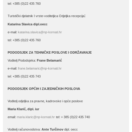
tel: +385 (0)22 435 760
:
Turistički djelatnik I vrste-voditeljica Odjeljka recepcija
Katarina Slavica dipl.oecc
e-mail:
katarina.slavica@np-kornati.hr
tel: +385 (0)22 435 760
PODODSJEK ZA TEHNIČKE POSLOVE I ODRŽAVANJE
Voditelj Pododsjeka:
Frane Belamarić
e-mail:
frane.belamaric@np-kornati.hr
tel: +385 (0)22 435 743
PODODSJEK OPĆIH I ZAJEDNIČKIH POSLOVA
Voditelj odjeljka za pravne, kadrovske i opće poslove
Maria Klarić, dipl. iur
email:
maria.klaric@np-kornati.hr
tel: + 385 (0)22 435 740
Voditelj računovodstva:
Ante Turčinov
dipl. oecc