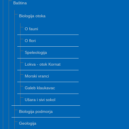
Baština
Biologija otoka
O fauni
O flori
Speleologija
Lokva - otok Kornat
Morski vranci
Galeb klaukavac
Ušara i sivi sokol
Biologija podmorja
Geologija