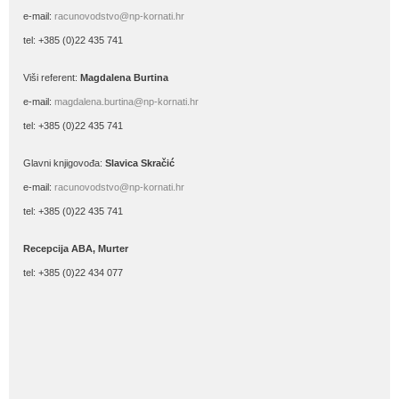
e-mail:
racunovodstvo@np-kornati.hr
tel: +385 (0)22 435 741
Viši referent:
Magdalena Burtina
e-mail:
magdalena.burtina@np-kornati.hr
tel: +385 (0)22 435 741
Glavni knjigovođa:
Slavica Skračić
e-mail:
racunovodstvo@np-kornati.hr
tel: +385 (0)22 435 741
Recepcija ABA, Murter
tel: +385 (0)22 434 077