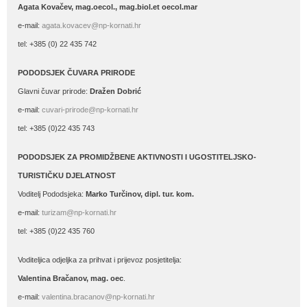
Agata Kovačev,
mag.oecol., mag.biol.et oecol.mar
e-mail:
agata.kovacev@np-kornati.hr
tel: +385 (0) 22 435 742
PODODSJEK ČUVARA PRIRODE
Glavni čuvar prirode:
Dražen Dobrić
e-mail:
cuvari-prirode@np-kornati.hr
tel: +385 (0)22 435 743
PODODSJEK ZA PROMIDŽBENE AKTIVNOSTI I UGOSTITELJSKO-
TURISTIČKU DJELATNOST
Voditelj Pododsjeka:
Marko Turčinov, dipl. tur. kom.
e-mail:
turizam@np-kornati.hr
tel: +385 (0)22 435 760
Voditeljica odjeljka za prihvat i prijevoz posjetitelja:
Valentina Bračanov, mag. oec
.
e-mail:
valentina.bracanov@np-kornati.hr