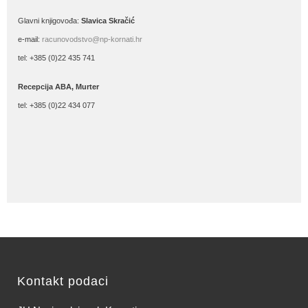
Glavni knjigovođa:
Slavica Skračić
e-mail:
racunovodstvo@np-kornati.hr
tel: +385 (0)22 435 741
Recepcija ABA, Murter
tel: +385 (0)22 434 077
Kontakt podaci