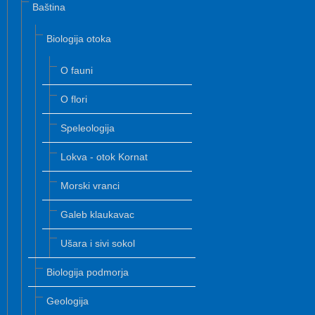
Baština
Biologija otoka
O fauni
O flori
Speleologija
Lokva - otok Kornat
Morski vranci
Galeb klaukavac
Ušara i sivi sokol
Biologija podmorja
Geologija