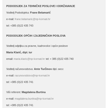
PODODSJEK ZA TEHNIČKE POSLOVE I ODRŽAVANJE
Voditelj Pododsjeka:
Frane Belamarić
e-mail:
frane.belamaric@np-kornati.hr
tel: +385 (0)22 435 743
PODODSJEK OPĆIH I ZAJEDNIČKIH POSLOVA
Voditelj odjeljka za pravne, kadrovske i opće poslove
Maria Klarić, dipl. iur
email:
maria.klaric@np-kornati.hr
tel: + 385 (0)22 435 740
Voditelj računovodstva:
Ante Turčinov
dipl. oecc
e-mail:
racunovodstvo@np-kornati.hr
tel: +385 (0)22 435 741
Viši referent:
Magdalena Burtina
e-mail:
magdalena.burtina@np-kornati.hr
tel: +385 (0)22 435 741