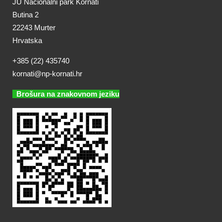
JU Nacionalni park Kornati
Butina 2
22243 Murter
Hrvatska
+385 (22) 435740
kornati@np-kornati.hr
Brošura na znakovnom jeziku