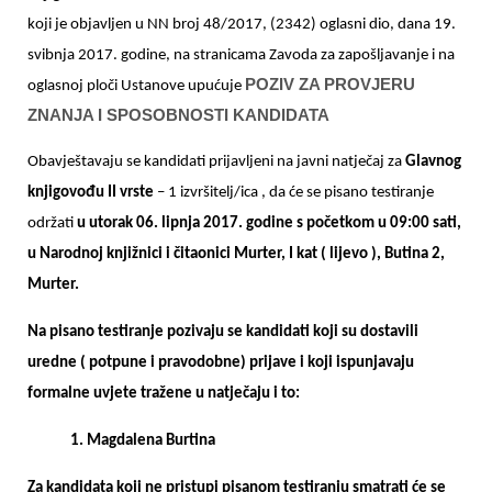
koji je objavljen u NN broj 48/2017, (2342) oglasni dio, dana 19.
svibnja 2017. godine, na stranicama Zavoda za zapošljavanje i na
POZIV ZA PROVJERU
oglasnoj ploči Ustanove upućuje
ZNANJA I SPOSOBNOSTI KANDIDATA
Obavještavaju se kandidati prijavljeni na javni natječaj za
Glavnog
knjigovođu II vrste
– 1 izvršitelj/ica , da će se pisano testiranje
održati
u utorak 06. lipnja 2017. godine s početkom u 09:00 sati,
u Narodnoj knjižnici i čitaonici Murter, I kat ( lijevo ), Butina 2,
Murter.
Na pisano testiranje pozivaju se kandidati koji su dostavili
uredne ( potpune i pravodobne) prijave i koji ispunjavaju
formalne uvjete tražene u natječaju i to:
1. Magdalena Burtina
Za kandidata koji ne pristupi pisanom testiranju smatrati će se