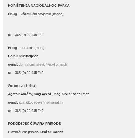
KORIŠTENJA NACIONALNOG PARKA
Biolog – viši stručni savjetnik (kopno):
tel: +385 (0) 22 435 742
Biolog – suradnik (more):
Dominik Mihaljević
e-mail:
dominik.mihaljevic@np-kornati.hr
tel: +385 (0) 22 435 742
Stručna voditeljica:
Agata Kovačev,
mag.oecol., mag.biol.et oecol.mar
e-mail:
agata.kovacev@np-kornati.hr
tel: +385 (0) 22 435 742
PODODSJEK ČUVARA PRIRODE
Glavni čuvar prirode:
Dražen Dobrić