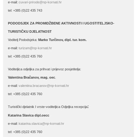
e-mail:
cuvari-prirode@np-kornati.hr
tel: +385 (0)22 435 743
PODODSJEK ZA PROMIDŽBENE AKTIVNOSTI I UGOSTITELJSKO-
TURISTIČKU DJELATNOST
Voditelj Pododsjeka:
Marko Turčinov, dipl. tur. kom.
e-mail:
turizam@np-kornati.hr
tel: +385 (0)22 435 760
Voditeljica odjeljka za prihvat i prijevoz posjetitelja:
Valentina Bračanov, mag. oec
.
e-mail:
valentina.bracanov@np-kornati.hr
tel: +385 (0)22 435 760
:
Turistički djelatnik I vrste-voditeljica Odjeljka recepcija
Katarina Slavica dipl.oecc
e-mail:
katarina.slavica@np-kornati.hr
tel: +385 (0)22 435 760