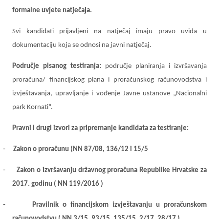
formalne uvjete natječaja.
Svi kandidati prijavljeni na natječaj imaju pravo uvida u
dokumentaciju koja se odnosi na javni natječaj.
Područje pisanog testiranja:
područje planiranja i izvršavanja
proračuna/ financijskog plana i proračunskog računovodstva i
izvještavanja, upravljanje i vođenje Javne ustanove „Nacionalni
park Kornati“.
Pravni i drugi izvori za pripremanje kandidata za testiranje:
-
Zakon o proračunu (NN 87/08, 136/12 i 15/5
-
Zakon o izvršavanju državnog proračuna Republike Hrvatske za
2017. godinu ( NN 119/2016 )
-
Pravilnik o financijskom izvještavanju u proračunskom
računovodstvu ( NN 3/15, 93/15, 135/15, 2/17, 28/17 )