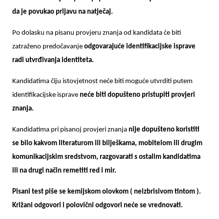
da je povukao prijavu na natječaj.
Po dolasku na pisanu provjeru znanja od kandidata će biti
zatraženo predočavanje
odgovarajuće identifikacijske isprave
radi utvrđivanja identiteta.
Kandidatima čiju istovjetnost neće biti moguće utvrditi putem
identifikacijske isprave
neće biti dopušteno pristupiti provjeri
znanja.
Kandidatima pri pisanoj provjeri znanja
nije dopušteno koristiti
se bilo kakvom literaturom ili bilješkama, mobitelom ili drugim
komunikacijskim sredstvom, razgovarati s ostalim kandidatima
ili na drugi način remetiti red i mir.
Pisani test piše se kemijskom olovkom ( neizbrisivom tintom ).
Križani odgovori i polovični odgovori neće se vrednovati.