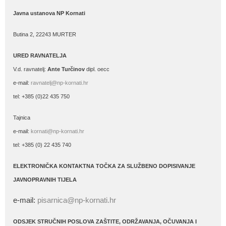
Javna ustanova NP Kornati
Butina 2, 22243 MURTER
URED RAVNATELJA
V.d. ravnatelj:
Ante Turčinov
dipl. oecc
e-mail:
ravnatelj@np-kornati.hr
tel: +385 (0)22 435 750
Tajnica
e-mail:
kornati@np-kornati.hr
tel: +385 (0) 22 435 740
ELEKTRONIČKA KONTAKTNA TOČKA ZA SLUŽBENO DOPISIVANJE
JAVNOPRAVNIH TIJELA
e-mail:
pisarnica@np-kornati.hr
ODSJEK STRUČNIH POSLOVA ZAŠTITE, ODRŽAVANJA, OČUVANJA I