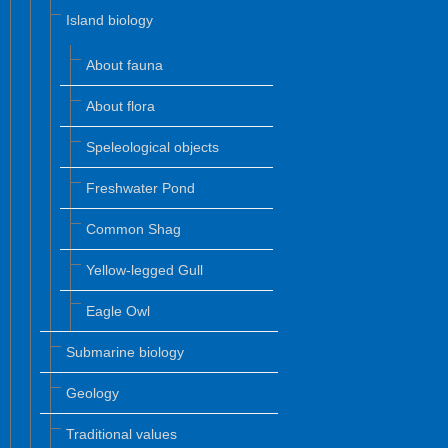
Island biology
About fauna
About flora
Speleological objects
Freshwater Pond
Common Shag
Yellow-legged Gull
Eagle Owl
Submarine biology
Geology
Traditional values