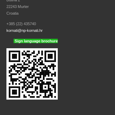
22243 Murter
Croatia
+385 (22) 435740
kornati
@np-kornati.hr
Sign language brochure