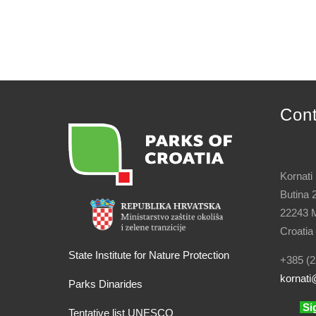
Con
Kornati
Butina 
22243 M
Croatia
State Institute for Nature Protection
+385 (2
kornati
@
Parks Dinarides
Si
Tentative list UNESCO