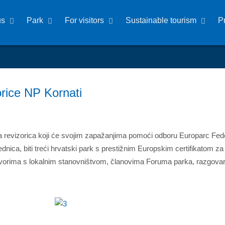
us
Park
For visitors
Sustainable tourism
P
rice NP Kornati
a revizorica koji će svojim zapažanjima pomoći odboru Europarc Fede
nica, biti treći hrvatski park s prestižnim Europskim certifikatom za
ovorima s lokalnim stanovništvom, članovima Foruma parka, razgova