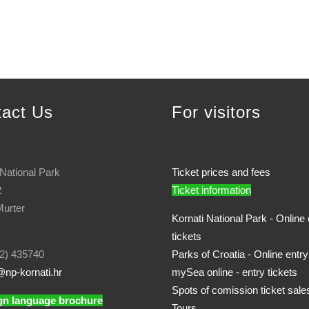
tact Us
For visitors
 National Park
Ticket prices and fees
2
Ticket information
urter
Kornati National Park - Online 
tickets
2) 435740
Parks of Croatia - Online entry
np-kornati.hr
mySea online - entry tickets
Spots of comission ticket sale
gn language brochure
Tours