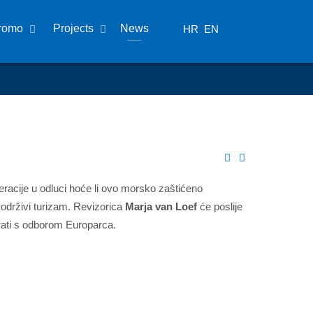
romo
Projects
News
HR
EN
racije u odluci hoće li ovo morsko zaštićeno
 održivi turizam. Revizorica
Marja van Loef
će poslije
rati s odborom Europarca.