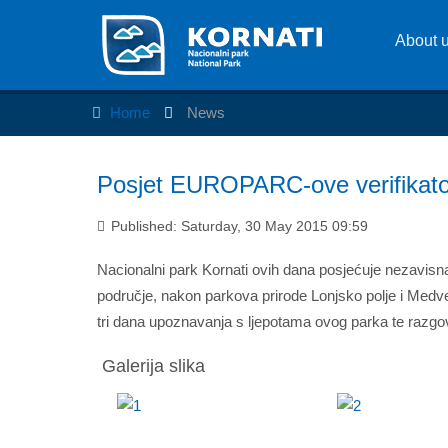
About 
Home
News
Posjet EUROPARC-ove verifikato
Published: Saturday, 30 May 2015 09:59
Nacionalni park Kornati ovih dana posjećuje nezavisn
područje, nakon parkova prirode Lonjsko polje i Medved
tri dana upoznavanja s ljepotama ovog parka te razg
Galerija slika