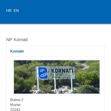
HR
EN
NP Kornati
Kontakt
Butina 2
Murter
22243