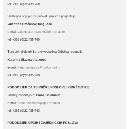
tel: +385 (0)22 435 760
Voditeljica odjeljka za prihvat i prijevoz posjetitelja:
Valentina Bračanov, mag. oec
.
e-mail:
valentina.bracanov@np-kornati.hr
tel: +385 (0)22 435 760
:
Turistički djelatnik I vrste-voditeljica Odjeljka recepcija
Katarina Slavica dipl.oecc
e-mail:
katarina.slavica@np-kornati.hr
tel: +385 (0)22 435 760
PODODSJEK ZA TEHNIČKE POSLOVE I ODRŽAVANJE
Voditelj Pododsjeka:
Frane Belamarić
e-mail:
frane.belamaric@np-kornati.hr
tel: +385 (0)22 435 743
PODODSJEK OPĆIH I ZAJEDNIČKIH POSLOVA