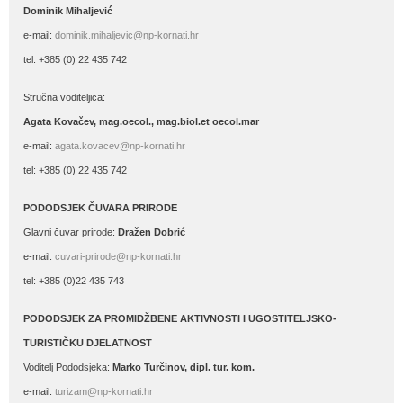
Dominik Mihaljević
e-mail:
dominik.mihaljevic@np-kornati.hr
tel: +385 (0) 22 435 742
Stručna voditeljica:
Agata Kovačev,
mag.oecol., mag.biol.et oecol.mar
e-mail:
agata.kovacev@np-kornati.hr
tel: +385 (0) 22 435 742
PODODSJEK ČUVARA PRIRODE
Glavni čuvar prirode:
Dražen Dobrić
e-mail:
cuvari-prirode@np-kornati.hr
tel: +385 (0)22 435 743
PODODSJEK ZA PROMIDŽBENE AKTIVNOSTI I UGOSTITELJSKO-
TURISTIČKU DJELATNOST
Voditelj Pododsjeka:
Marko Turčinov, dipl. tur. kom.
e-mail:
turizam@np-kornati.hr