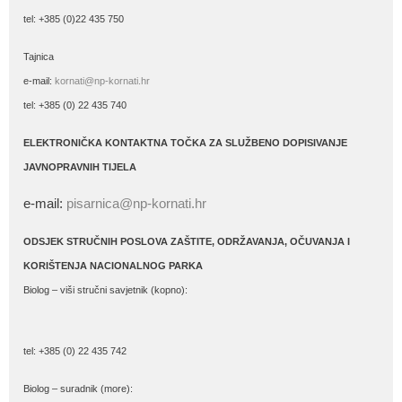
tel: +385 (0)22 435 750
Tajnica
e-mail:
kornati@np-kornati.hr
tel: +385 (0) 22 435 740
ELEKTRONIČKA KONTAKTNA TOČKA ZA SLUŽBENO DOPISIVANJE
JAVNOPRAVNIH TIJELA
e-mail:
pisarnica@np-kornati.hr
ODSJEK STRUČNIH POSLOVA ZAŠTITE, ODRŽAVANJA, OČUVANJA I
KORIŠTENJA NACIONALNOG PARKA
Biolog – viši stručni savjetnik (kopno):
tel: +385 (0) 22 435 742
Biolog – suradnik (more):