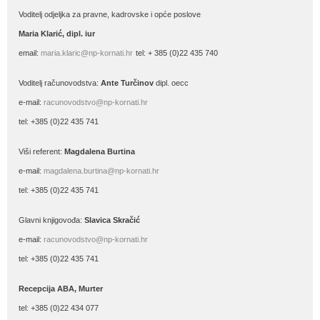
Voditelj odjeljka za pravne, kadrovske i opće poslove
Maria Klarić, dipl. iur
email:
maria.klaric@np-kornati.hr
tel: + 385 (0)22 435 740
Voditelj računovodstva:
Ante Turčinov
dipl. oecc
e-mail:
racunovodstvo@np-kornati.hr
tel: +385 (0)22 435 741
Viši referent:
Magdalena Burtina
e-mail:
magdalena.burtina@np-kornati.hr
tel: +385 (0)22 435 741
Glavni knjigovođa:
Slavica Skračić
e-mail:
racunovodstvo@np-kornati.hr
tel: +385 (0)22 435 741
Recepcija ABA, Murter
tel: +385 (0)22 434 077