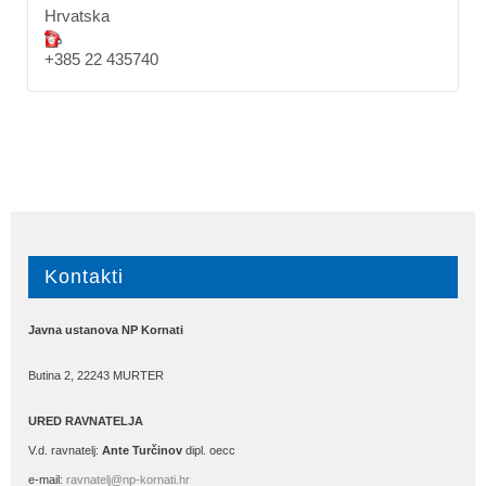
Hrvatska
+385 22 435740
Kontakti
Javna ustanova NP Kornati
Butina 2, 22243 MURTER
URED RAVNATELJA
V.d. ravnatelj:
Ante Turčinov
dipl. oecc
e-mail:
ravnatelj@np-kornati.hr