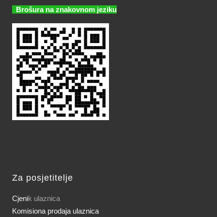
Brošura na znakovnom jeziku
Za posjetitelje
Cjeni
k ulaznica
Komisiona prodaja ulaznica