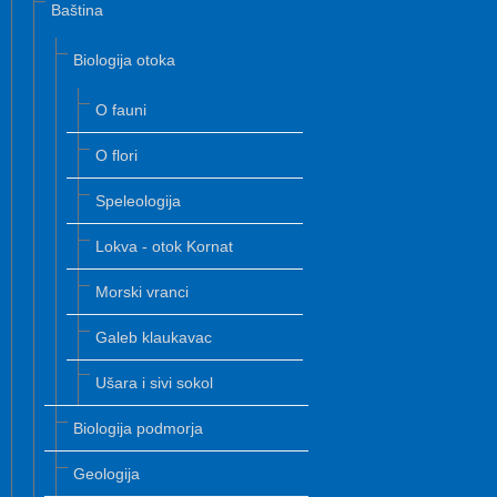
Baština
Biologija otoka
O fauni
O flori
Speleologija
Lokva - otok Kornat
Morski vranci
Galeb klaukavac
Ušara i sivi sokol
Biologija podmorja
Geologija