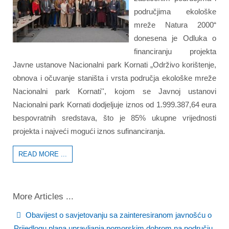
područjima ekološke
mreže Natura 2000“
donesena je Odluka o
financiranju projekta
Javne ustanove Nacionalni park Kornati „Održivo korištenje,
obnova i očuvanje staništa i vrsta područja ekološke mreže
Nacionalni park Kornati'', kojom se Javnoj ustanovi
Nacionalni park Kornati dodjeljuje iznos od 1.999.387,64 eura
bespovratnih sredstava, što je 85% ukupne vrijednosti
projekta i najveći mogući iznos sufinanciranja.
READ MORE ...
More Articles ...
Obavijest o savjetovanju sa zainteresiranom javnošću o
Prijedlogu plana upravljanja pomorskim dobrom na području