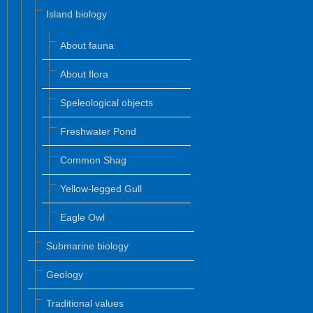
Island biology
About fauna
About flora
Speleological objects
Freshwater Pond
Common Shag
Yellow-legged Gull
Eagle Owl
Submarine biology
Geology
Traditional values