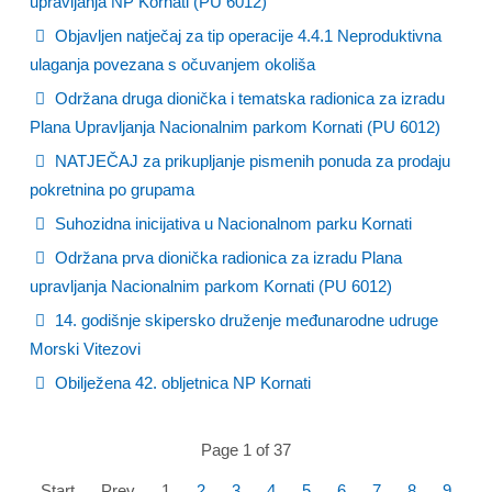
upravljanja NP Kornati (PU 6012)
Objavljen natječaj za tip operacije 4.4.1 Neproduktivna
ulaganja povezana s očuvanjem okoliša
Održana druga dionička i tematska radionica za izradu
Plana Upravljanja Nacionalnim parkom Kornati (PU 6012)
NATJEČAJ za prikupljanje pismenih ponuda za prodaju
pokretnina po grupama
Suhozidna inicijativa u Nacionalnom parku Kornati
Održana prva dionička radionica za izradu Plana
upravljanja Nacionalnim parkom Kornati (PU 6012)
14. godišnje skipersko druženje međunarodne udruge
Morski Vitezovi
Obilježena 42. obljetnica NP Kornati
Page 1 of 37
Start
Prev
1
2
3
4
5
6
7
8
9