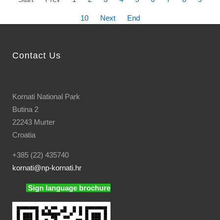
10
Next
End
Contact Us
Kornati National Park
Butina 2
22243 Murter
Croatia
+385 (22) 435740
kornati
@np-kornati.hr
Sign language brochure