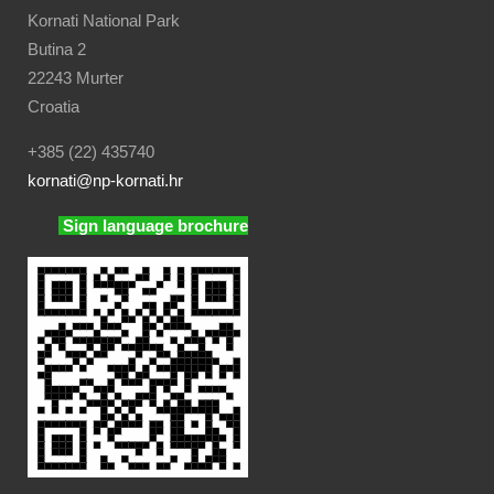
Kornati National Park
Butina 2
22243 Murter
Croatia
+385 (22) 435740
kornati
@np-kornati.hr
Sign language brochure