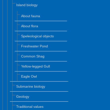
Island biology
About fauna
About flora
Speleological objects
Freshwater Pond
Common Shag
Yellow-legged Gull
Eagle Owl
Submarine biology
Geology
Traditional values