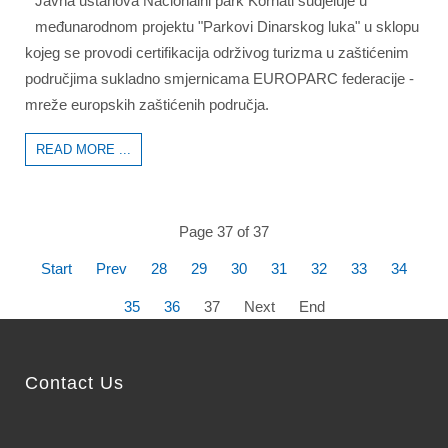
Javna ustanova Nacionalni park Kornati sudjeluje u
međunarodnom projektu "Parkovi Dinarskog luka" u sklopu
kojeg se provodi certifikacija održivog turizma u zaštićenim
područjima sukladno smjernicama EUROPARC federacije -
mreže europskih zaštićenih područja.
READ MORE ...
Page 37 of 37
Start
Prev
28
29
30
31
32
33
34
35
36
37
Next
End
Contact Us