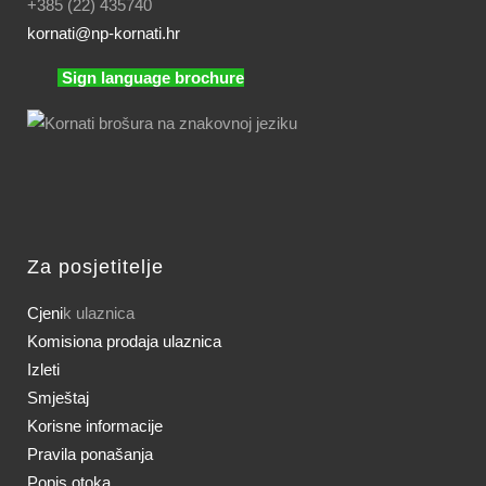
+385 (22) 435740
kornati
@np-kornati.hr
Sign language brochure
Za posjetitelje
Cjeni
k ulaznica
Komisiona prodaja ulaznica
Izleti
Smještaj
Korisne informacije
Pravila ponašanja
Popis otoka