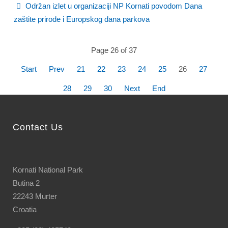
Održan izlet u organizaciji NP Kornati povodom Dana
zaštite prirode i Europskog dana parkova
Page 26 of 37
Start
Prev
21
22
23
24
25
26
27
28
29
30
Next
End
Contact Us
Kornati National Park
Butina 2
22243 Murter
Croatia