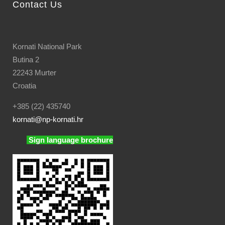
Contact Us
Kornati National Park
Butina 2
22243 Murter
Croatia
+385 (22) 435740
kornati
@np-kornati.hr
Sign language brochure