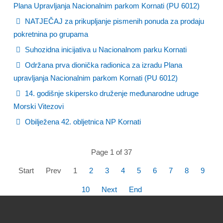
Plana Upravljanja Nacionalnim parkom Kornati (PU 6012)
NATJEČAJ za prikupljanje pismenih ponuda za prodaju
pokretnina po grupama
Suhozidna inicijativa u Nacionalnom parku Kornati
Održana prva dionička radionica za izradu Plana
upravljanja Nacionalnim parkom Kornati (PU 6012)
14. godišnje skipersko druženje međunarodne udruge
Morski Vitezovi
Obilježena 42. obljetnica NP Kornati
Page 1 of 37
Start
Prev
1
2
3
4
5
6
7
8
9
10
Next
End