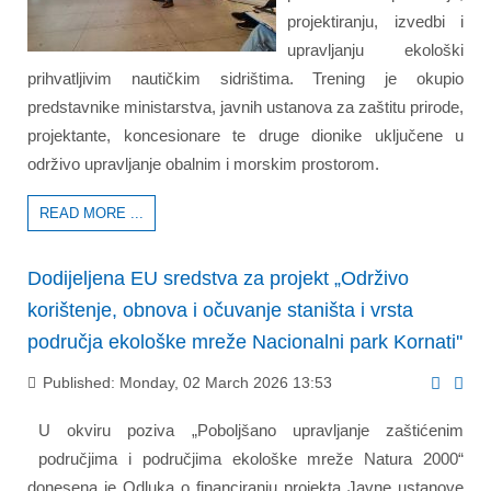
projektiranju, izvedbi i
upravljanju ekološki
prihvatljivim nautičkim sidrištima. Trening je okupio
predstavnike ministarstva, javnih ustanova za zaštitu prirode,
projektante, koncesionare te druge dionike uključene u
održivo upravljanje obalnim i morskim prostorom.
READ MORE ...
Dodijeljena EU sredstva za projekt „Održivo
korištenje, obnova i očuvanje staništa i vrsta
područja ekološke mreže Nacionalni park Kornati''
Published: Monday, 02 March 2026 13:53
U okviru poziva „Poboljšano upravljanje zaštićenim
područjima i područjima ekološke mreže Natura 2000“
donesena je Odluka o financiranju projekta Javne ustanove