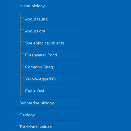
Island biology
About fauna
About flora
Speleological objects
Freshwater Pond
Common Shag
Yellow-legged Gull
Eagle Owl
Submarine biology
Geology
Traditional values