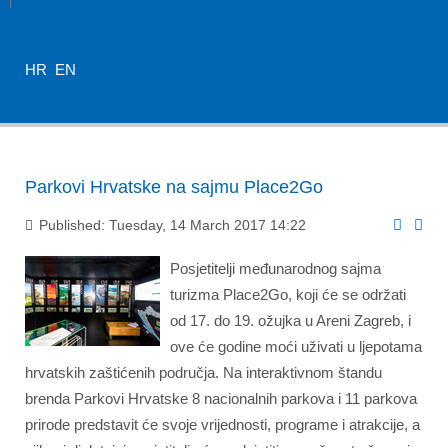
HR
EN
Parkovi Hrvatske na sajmu Place2Go
Published: Tuesday, 14 March 2017 14:22
Posjetitelji međunarodnog sajma
turizma Place2Go, koji će se održati
od 17. do 19. ožujka u Areni Zagreb, i
ove će godine moći uživati u ljepotama
hrvatskih zaštićenih područja. Na interaktivnom štandu
brenda Parkovi Hrvatske 8 nacionalnih parkova i 11 parkova
prirode predstavit će svoje vrijednosti, programe i atrakcije, a