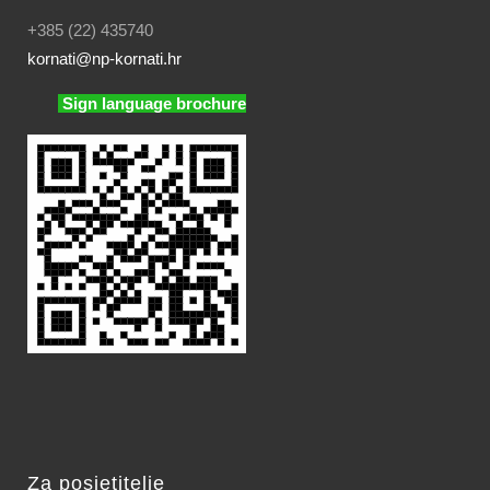
+385 (22) 435740
kornati
@np-kornati.hr
Sign language brochure
Za posjetitelje