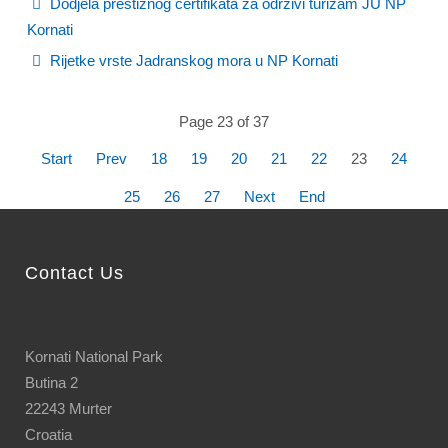
Dodjela prestižnog certifikata za održivi turizam JU NP
Kornati
Rijetke vrste Jadranskog mora u NP Kornati
Page 23 of 37
Start
Prev
18
19
20
21
22
23
24
25
26
27
Next
End
Contact Us
Kornati National Park
Butina 2
22243 Murter
Croatia