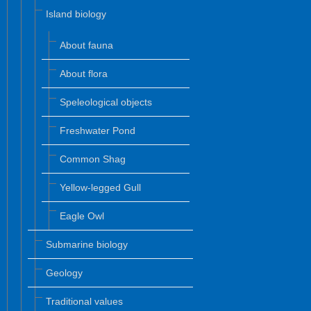
Island biology
About fauna
About flora
Speleological objects
Freshwater Pond
Common Shag
Yellow-legged Gull
Eagle Owl
Submarine biology
Geology
Traditional values