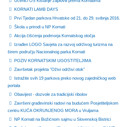
Učenici OŠ Kistanje zaplovili prema Kornatima
KORNATI LAMB DAYS
Prvi Tjedan parkova Hrvatske od 21. do 29. svibnja 2016.
Škola u prirodi u NP Kornati
Akcija čišćenja podmorja Kornatskog otočja
Izrađen LOGO Savjeta za razvoj održivog turizma na
širem području Nacionalnog parka Kornati
POZIV KORNATSKIM UGOSTITELJIMA
Završetak projekta "Oživi održivi otok"
Istražite svih 19 parkova preko novog zajedničkog web
portala
Obavijest - dozvole za tradicijski ribolov
Završeni građevinski radovi na budućem Posjetiteljskom
centru KUĆA OKRUNJENOG MORA u Vruljama
NP Kornati na Božićnom sajmu u Slovenskoj Bistrici