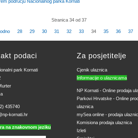
širem području Nacionalnog parka Kornati
Stranica 34 od 37
hodno
28
29
30
31
32
33
34
35
36
37
akt podaci
Za posjetitelje
onalni park Kornati
Cjenik ulaznica
2
Informacije o ulaznicama
urter
NP Kornati - Online prodaja ul
ka
Parkovi Hrvatske - Online pro
2) 435740
ulaznica
@np-kornati.hr
mySea online - prodaja ulazni
Komisiona prodaja ulaznica
ra na znakovnom jeziku
Izleti