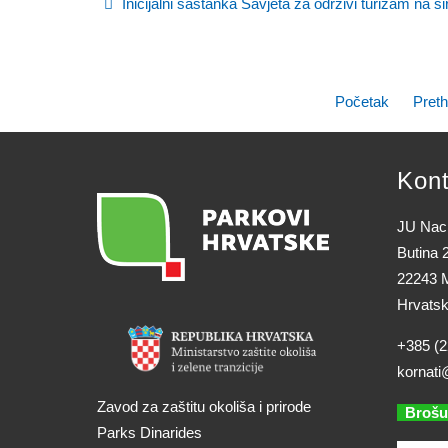
Inicijalni sastanka Savjeta za održivi turizam na 
Početak
Pret
Kont
JU Naci
Butina 
22243 M
Hrvats
+385 (2
kornati
Zavod za zaštitu okoliša i prirode
Brošu
Parks Dinarides