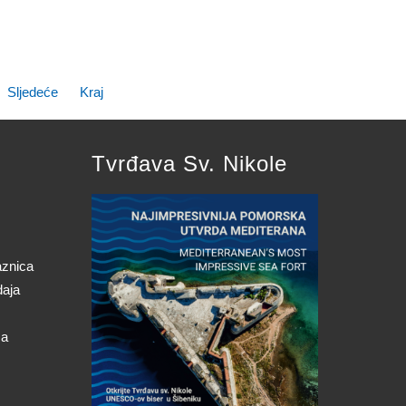
Sljedeće
Kraj
Tvrđava Sv. Nikole
aznica
daja
ca