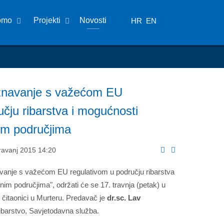
omo
Projekti
Novosti
HR
EN
oznavanje s važećom EU
učju ribarstva i mogućnosti
nim područjima
Travanj 2015 14:20
vanje s važećom EU regulativom u području ribarstva
nim područjima", održati će se 17. travnja (petak) u
i čitaonici u Murteru. Predavač je
dr.sc. Lav
 ribarstvo, Savjetodavna služba.