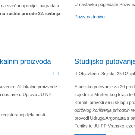
U nastavku pogledajte Poziv na
o na svečanoj dodjeli nagrada u
na zaštite prirode 22. svibnja
Poziv na tribinu
kalnih proizvoda
Studijsko putovanj
Objavljeno: Srijeda, 25 Ožuj
uvenire i/ili lokalne proizvode
Studijsko putovanje za 20 pred
stih dostave u Upravu JU NP
zajednice Murterskog kraja te 
Kornati provodi se u sklopu pr
održivog korištenja prirodnih r
gistriranoj djelatnosti.
provodi Udruga Argonauta s pa
Feniks te JU PP Vransko jezer