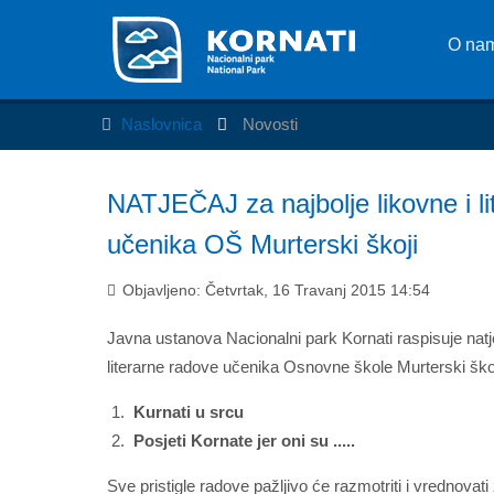
O na
Naslovnica
Novosti
NATJEČAJ za najbolje likovne i l
učenika OŠ Murterski škoji
Objavljeno: Četvrtak, 16 Travanj 2015 14:54
Javna ustanova Nacionalni park Kornati raspisuje natje
literarne radove učenika Osnovne škole Murterski ško
Kurnati u srcu
Posjeti Kornate jer oni su .....
Sve pristigle radove pažljivo će razmotriti i vrednovati 