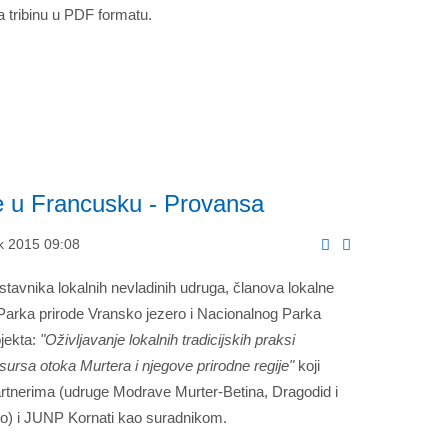
 tribinu u PDF formatu.
e u Francusku - Provansa
ak 2015 09:08
stavnika lokalnih nevladinih udruga, članova lokalne
Parka prirode Vransko jezero i Nacionalnog Parka
ojekta:
"Oživljavanje lokalnih tradicijskih praksi
esursa otoka Murtera i njegove prirodne regije"
koji
rtnerima (udruge Modrave Murter-Betina, Dragodid i
o) i JUNP Kornati kao suradnikom.