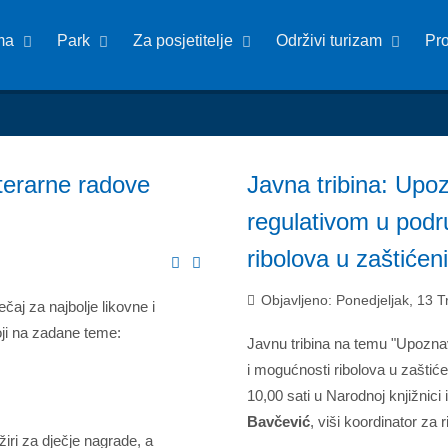
ma
Park
Za posjetitelje
Održivi turizam
Pr
iterarne radove
Javna tribina: Up
regulativom u podr
ribolova u zaštiće
Objavljeno: Ponedjeljak, 13 
čaj za najbolje likovne i
ji na zadane teme:
Javnu tribina na temu "Upozna
i mogućnosti ribolova u zaštiće
10,00 sati u Narodnoj knjižnici 
Bavčević
, viši koordinator za
žiri za dječje nagrade, a