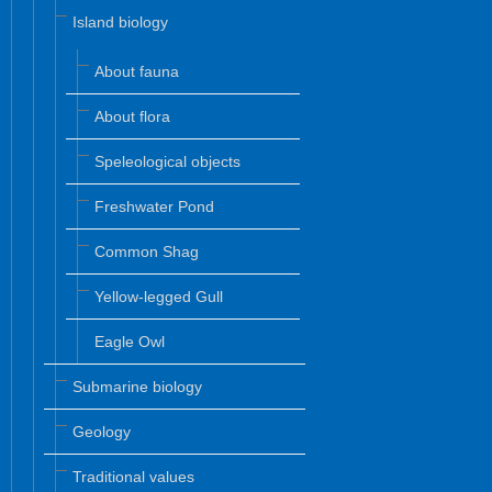
Island biology
About fauna
About flora
Speleological objects
Freshwater Pond
Common Shag
Yellow-legged Gull
Eagle Owl
Submarine biology
Geology
Traditional values