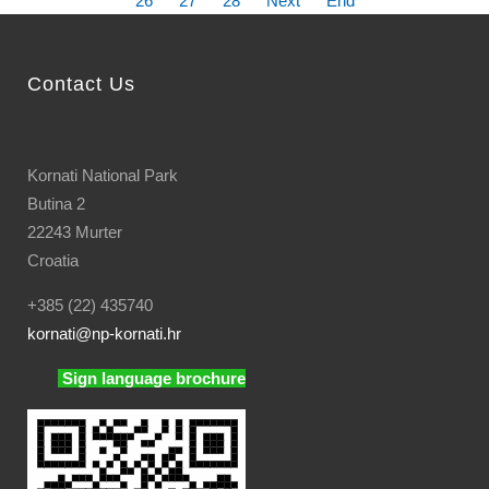
26
27
28
Next
End
Contact Us
Kornati National Park
Butina 2
22243 Murter
Croatia
+385 (22) 435740
kornati
@np-kornati.hr
Sign language brochure