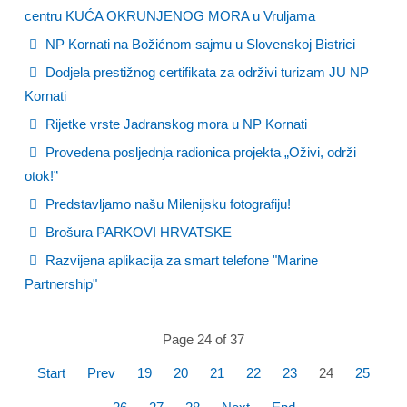
centru KUĆA OKRUNJENOG MORA u Vruljama
NP Kornati na Božićnom sajmu u Slovenskoj Bistrici
Dodjela prestižnog certifikata za održivi turizam JU NP
Kornati
Rijetke vrste Jadranskog mora u NP Kornati
Provedena posljednja radionica projekta „Oživi, održi
otok!”
Predstavljamo našu Milenijsku fotografiju!
Brošura PARKOVI HRVATSKE
Razvijena aplikacija za smart telefone "Marine
Partnership"
Page 24 of 37
Start
Prev
19
20
21
22
23
24
25