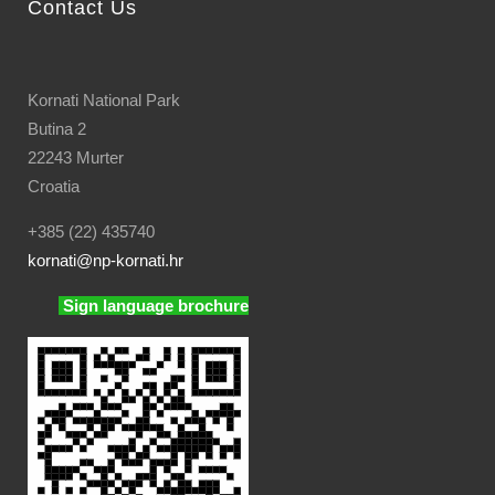
Contact Us
Kornati National Park
Butina 2
22243 Murter
Croatia
+385 (22) 435740
kornati
@np-kornati.hr
Sign language brochure