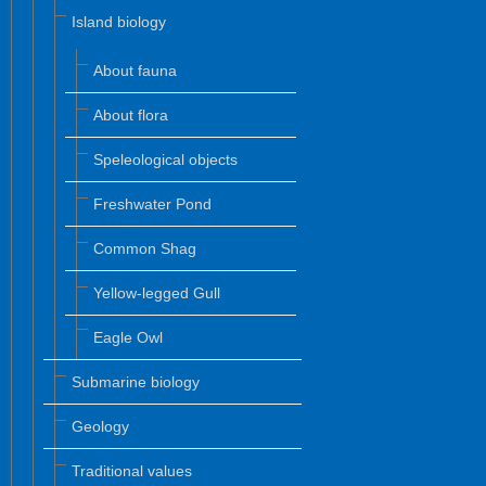
Island biology
About fauna
About flora
Speleological objects
Freshwater Pond
Common Shag
Yellow-legged Gull
Eagle Owl
Submarine biology
Geology
Traditional values