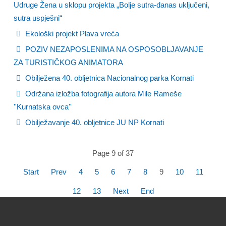
Udruge Žena u sklopu projekta „Bolje sutra-danas uključeni,
sutra uspješni“
Ekološki projekt Plava vreća
POZIV NEZAPOSLENIMA NA OSPOSOBLJAVANJE
ZA TURISTIČKOG ANIMATORA
Obilježena 40. obljetnica Nacionalnog parka Kornati
Održana izložba fotografija autora Mile Rameše
''Kurnatska ovca''
Obilježavanje 40. obljetnice JU NP Kornati
Page 9 of 37
Start
Prev
4
5
6
7
8
9
10
11
12
13
Next
End