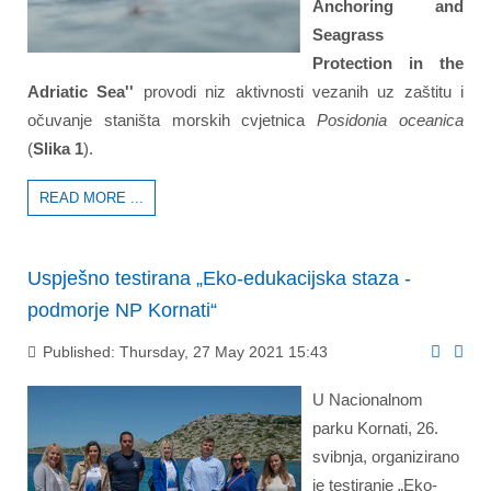
Anchoring and
Seagrass
Protection in the
Adriatic Sea''
provodi niz aktivnosti vezanih uz zaštitu i
očuvanje staništa morskih cvjetnica
Posidonia oceanica
(
Slika 1
).
READ MORE ...
Uspješno testirana „Eko-edukacijska staza -
podmorje NP Kornati“
Published: Thursday, 27 May 2021 15:43
U Nacionalnom
parku Kornati, 26.
svibnja, organizirano
je testiranje „Eko-