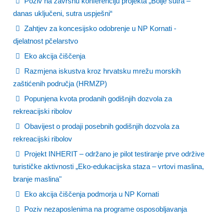
Poziv na završnu konferenciju projekta „Bolje sutra –
danas uključeni, sutra uspješni“
Zahtjev za koncesijsko odobrenje u NP Kornati -
djelatnost pčelarstvo
Eko akcija čiščenja
Razmjena iskustva kroz hrvatsku mrežu morskih
zaštićenih područja (HRMZP)
Popunjena kvota prodanih godišnjih dozvola za
rekreacijski ribolov
Obavijest o prodaji posebnih godišnjih dozvola za
rekreacijski ribolov
Projekt INHERIT – održano je pilot testiranje prve održive
turističke aktivnosti „Eko-edukacijska staza – vrtovi maslina,
branje maslina"
Eko akcija čiščenja podmorja u NP Kornati
Poziv nezaposlenima na programe osposobljavanja